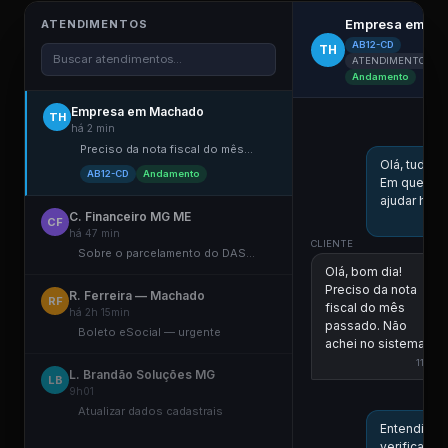
Empresa em M
ATENDIMENTOS
AB12-CD
TH
Buscar atendimentos...
ATENDIMENTO ELE
Andamento
Empresa em Machado
TH
COLA
há 2 min
Preciso da nota fiscal do mês...
Olá, tudo 
AB12-CD
Andamento
Em que po
ajudar hoje
C. Financeiro MG ME
CF
há 47 min
CLIENTE
Sobre o parcelamento do DAS...
Olá, bom dia!
Preciso da nota
R. Ferreira — Machado
RF
fiscal do mês
há 2h 15min
passado. Não
Boleto eSocial — urgente
achei no sistema.
11:00
L. Brandão Soluções MG
LB
COLA
9h01
Atualizar dados cadastrais
Entendi! Vo
verificar aq