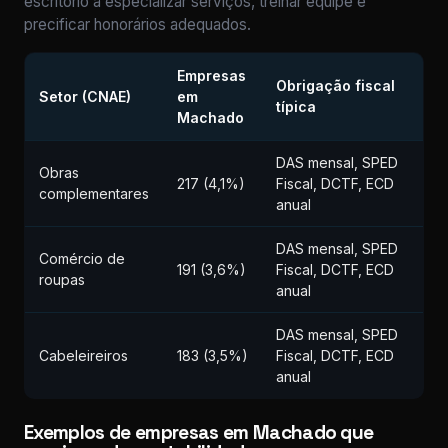
escritório a especializar serviços, treinar equipe e
precificar honorários adequados.
Empresas
Obrigação fiscal
Setor (CNAE)
em
típica
Machado
DAS mensal, SPED
Obras
217 (4,1%)
Fiscal, DCTF, ECD
complementares
anual
DAS mensal, SPED
Comércio de
191 (3,6%)
Fiscal, DCTF, ECD
roupas
anual
DAS mensal, SPED
Cabeleireiros
183 (3,5%)
Fiscal, DCTF, ECD
anual
Exemplos de empresas em Machado que