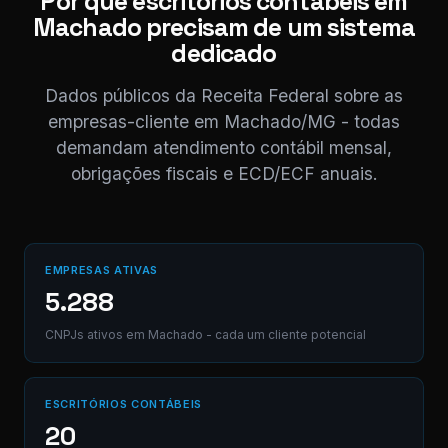
Por que escritórios contábeis em
enviada. Registrado 
Machado precisam de um sistema
AB12-CD.
dedicado
Digite uma mensagem
Dados públicos da Receita Federal sobre as
(Ctrl+Enter para envia
empresas-cliente em Machado/MG - todas
demandam atendimento contábil mensal,
obrigações fiscais e ECD/ECF anuais.
EMPRESAS ATIVAS
5.288
CNPJs ativos em Machado - cada um cliente potencial
ESCRITÓRIOS CONTÁBEIS
20