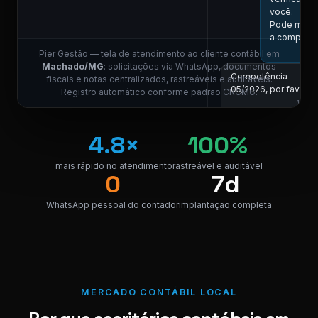
você.
Pode me in
a competên
Pier Gestão — tela de atendimento ao cliente contábil em
Machado/MG
: solicitações via WhatsApp, documentos
Competência
fiscais e notas centralizados, rastreáveis e auditáveis.
05/2026, por favor.
Registro automático conforme padrão CRCMG.
11:01
COLABORADOR DO
4.8×
100%
Localizei! Se
link para do
da nota.
mais rápido no atendimento
rastreável e auditável
0
7d
NF_Machad
PDF · 248 KB
PDF
WhatsApp pessoal do contador
implantação completa
Perfeito, obrigado!
😊
11:04
MERCADO CONTÁBIL LOCAL
⚠ Nota interna
NF competência 05/