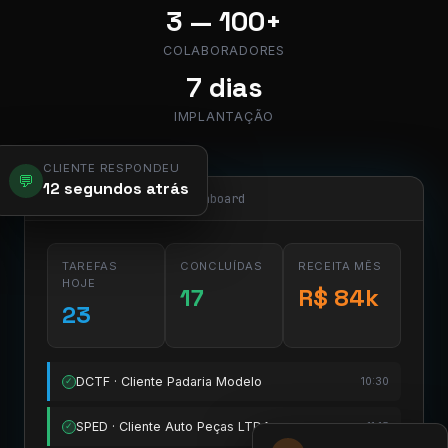
3 — 100+
COLABORADORES
7 dias
IMPLANTAÇÃO
CLIENTE RESPONDEU
💬
12 segundos atrás
app.pier.mobi/dashboard
TAREFAS
CONCLUÍDAS
RECEITA MÊS
HOJE
17
R$ 84k
23
DCTF · Cliente Padaria Modelo
10:30
✓
SPED · Cliente Auto Peças LTDA
11:15
✓