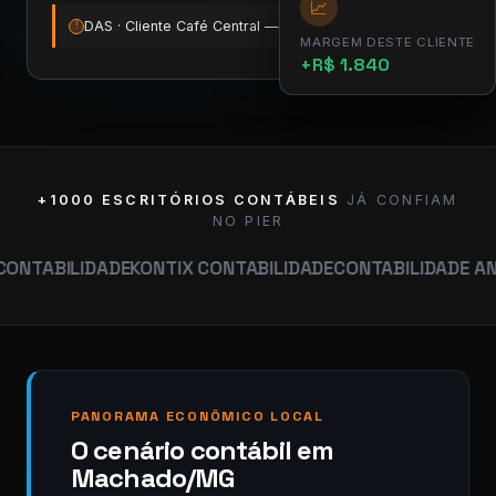
📈
DAS · Cliente Café Central — vence amanhã
12:00
!
MARGEM DESTE CLIENTE
+R$ 1.840
+1000 ESCRITÓRIOS CONTÁBEIS
JÁ CONFIAM
NO PIER
IDADE
KONTIX CONTABILIDADE
CONTABILIDADE ANÁLISE
MAR
PANORAMA ECONÔMICO LOCAL
O cenário contábil em
Machado/MG