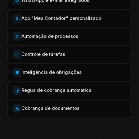
WhatsApp e e-mail integrados
💬
App "Meu Contador" personalizado
📱
Automação de processos
⚙️
Controle de tarefas
✅
Inteligência de obrigações
🛡️
Régua de cobrança automática
💰
Cobrança de documentos
📥