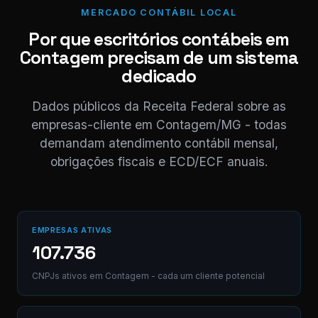
NF competência 05/
MERCADO CONTÁBIL LOCAL
enviada. Registrado 
Por que escritórios contábeis em
CD.
Contagem precisam de um sistema
dedicado
Digite uma mensagem
(Ctrl+Enter para envia
Dados públicos da Receita Federal sobre as
empresas-cliente em Contagem/MG - todas
demandam atendimento contábil mensal,
obrigações fiscais e ECD/ECF anuais.
EMPRESAS ATIVAS
107.736
CNPJs ativos em Contagem - cada um cliente potencial