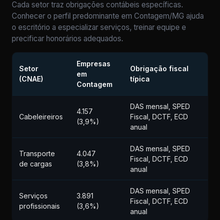
Cada setor traz obrigações contábeis específicas.
Conhecer o perfil predominante em Contagem/MG ajuda
o escritório a especializar serviços, treinar equipe e
precificar honorários adequados.
Empresas
Setor
Obrigação fiscal
em
(CNAE)
típica
Contagem
DAS mensal, SPED
4.157
Cabeleireiros
Fiscal, DCTF, ECD
(3,9%)
anual
DAS mensal, SPED
Transporte
4.047
Fiscal, DCTF, ECD
de cargas
(3,8%)
anual
DAS mensal, SPED
Serviços
3.891
Fiscal, DCTF, ECD
profissionais
(3,6%)
anual