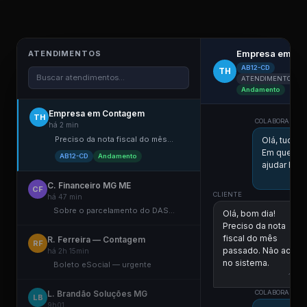
Empresa em Co
ATENDIMENTOS
AB12-CD
TH
Buscar atendimentos...
ATENDIMENTO ELE
Andamento
Empresa em Contagem
TH
COLABORADOR D
há 2 min
Preciso da nota fiscal do mês...
Olá, tudo 
Em que po
AB12-CD
Andamento
ajudar hoje
C. Financeiro MG ME
CF
CLIENTE
há 47 min
Sobre o parcelamento do DAS...
Olá, bom dia!
Preciso da nota
fiscal do mês
R. Ferreira — Contagem
RF
passado. Não achei
há 2h 15min
no sistema.
Boleto eSocial — urgente
11:00
L. Brandão Soluções MG
COLABORADOR D
LB
9h01