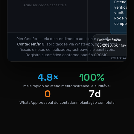
Entendi! V
Atualizar dados cadastrais
verificar a
você.
Pode me in
competênc
Pier Gestão — tela de atendimento ao cliente contábil em
Competência
Contagem/MG
: solicitações via WhatsApp, documentos
05/2026, por favor.
fiscais e notas centralizados, rastreáveis e auditáveis.
11:01
Registro automático conforme padrão CRCMG.
COLABORADOR D
Localizei! S
link para do
4.8×
100%
nota.
mais rápido no atendimento
rastreável e auditável
NF_Contag
0
7d
PDF · 248 KB
PDF
WhatsApp pessoal do contador
implantação completa
Perfeito, obrigado!
😊
11:04
⚠ Nota interna