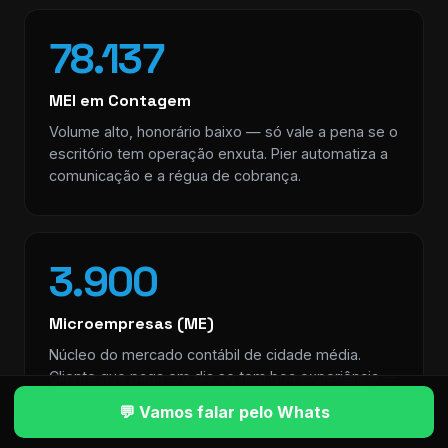
78.137
MEI em Contagem
Volume alto, honorário baixo — só vale a pena se o
escritório tem operação enxuta. Pier automatiza a
comunicação e a régua de cobrança.
3.900
Microempresas (ME)
Núcleo do mercado contábil de cidade média.
Cliente que paga em dia se tem boa experiência —
e foge se sente abandonado.
💬 Vamos falar pelo Whats