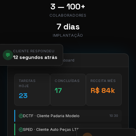
3 — 100+
COLABORADORES
7 dias
IMPLANTAÇÃO
CLIENTE RESPONDEU
💬
12 segundos atrás
app.pier.mobi/dashboard
TAREFAS
CONCLUÍDAS
RECEITA MÊS
HOJE
17
R$ 84k
23
DCTF · Cliente Padaria Modelo
10:30
✓
SPED · Cliente Auto Peças LTDA
11:15
✓