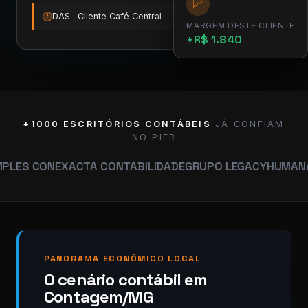
📈
DAS · Cliente Café Central — vence amanhã
12:00
!
MARGEM DESTE CLIENTE
+R$ 1.840
+1000 ESCRITÓRIOS CONTÁBEIS
JÁ CONFIAM
NO PIER
N
EXACTA CONTABILIDADE
GRUPO LEGACY
HUMANA CONTAB
PANORAMA ECONÔMICO LOCAL
O cenário contábil em
Contagem/MG