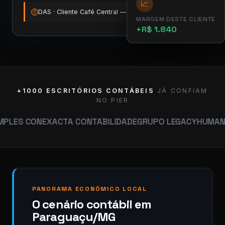
📈
DAS · Cliente Café Central — vence amanhã
12:00
!
MARGEM DESTE CLIENTE
+R$ 1.840
+1000 ESCRITÓRIOS CONTÁBEIS
JÁ CONFIAM
NO PIER
N
EXACTA CONTABILIDADE
GRUPO LEGACY
HUMANA CONTAB
PANORAMA ECONÔMICO LOCAL
O cenário contábil em
Paraguaçu/MG