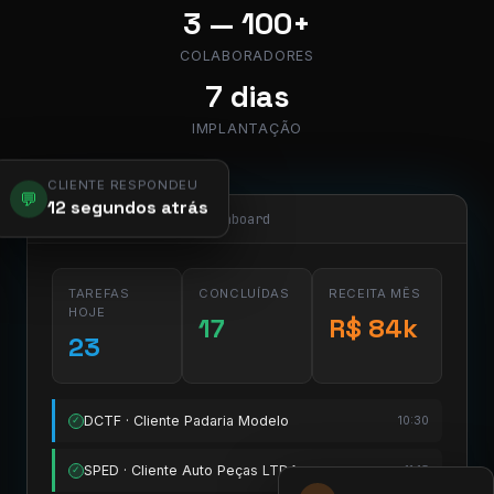
3 — 100+
COLABORADORES
7 dias
IMPLANTAÇÃO
CLIENTE RESPONDEU
💬
12 segundos atrás
app.pier.mobi/dashboard
TAREFAS
CONCLUÍDAS
RECEITA MÊS
HOJE
17
R$ 84k
23
DCTF · Cliente Padaria Modelo
10:30
✓
SPED · Cliente Auto Peças LTDA
11:15
✓