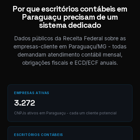
enviada. Registrado 
Por que escritórios contábeis em
CD.
Paraguaçu precisam de um
sistema dedicado
Digite uma mensagem
(Ctrl+Enter para envia
Dados públicos da Receita Federal sobre as
empresas-cliente em Paraguaçu/MG - todas
demandam atendimento contábil mensal,
obrigações fiscais e ECD/ECF anuais.
EMPRESAS ATIVAS
3.272
CNPJs ativos em Paraguaçu - cada um cliente potencial
ESCRITÓRIOS CONTÁBEIS