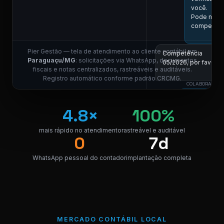
você.
Pode me in
competênc
Pier Gestão — tela de atendimento ao cliente contábil em
Competência
Paraguaçu/MG
: solicitações via WhatsApp, documentos
05/2026, por favor.
fiscais e notas centralizados, rastreáveis e auditáveis.
11:01
Registro automático conforme padrão CRCMG.
COLABORADOR D
Localizei! S
link para do
4.8×
100%
nota.
mais rápido no atendimento
rastreável e auditável
NF_Paragu
0
7d
PDF · 248 K
PDF
WhatsApp pessoal do contador
implantação completa
Perfeito, obrigado!
😊
11:04
⚠ Nota interna
NF competência 05/
MERCADO CONTÁBIL LOCAL