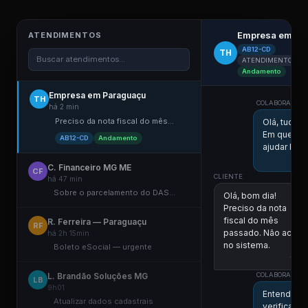
Empresa em Pa
ATENDIMENTOS
AB12-CD
TH
Buscar atendimentos...
ATENDIMENTO ELE
Andamento
Empresa em Paraguaçu
TH
COLABORADOR D
há 2 min
Preciso da nota fiscal do mês...
Olá, tudo 
Em que po
AB12-CD
Andamento
ajudar hoje
C. Financeiro MG ME
CF
CLIENTE
há 47 min
Sobre o parcelamento do DAS...
Olá, bom dia!
Preciso da nota
fiscal do mês
R. Ferreira — Paraguaçu
RF
passado. Não achei
há 2h 15min
no sistema.
Boleto eSocial — urgente
11:00
L. Brandão Soluções MG
COLABORADOR D
LB
9h01
Entendi! V
Atualizar dados cadastrais
verificar a