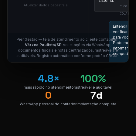
sistema.
Atualizar dados cadastrais
11:00
COLABORA
ESCR
Entendi! Vou
verificar aqu
para você.
Pier Gestão — tela de atendimento ao cliente contábil em
Pode me
Várzea Paulista/SP
: solicitações via WhatsApp,
informar a
documentos fiscais e notas centralizados, rastreáveis e
competênci
auditáveis. Registro automático conforme padrão CRCSP.
11:0
Competência
4.8×
100%
05/2026, por
favor.
mais rápido no atendimento
rastreável e auditável
11:01
0
7d
COLABORA
ESCR
WhatsApp pessoal do contador
implantação completa
Localizei! Seg
o link para
download da
nota.
NF_Várzea