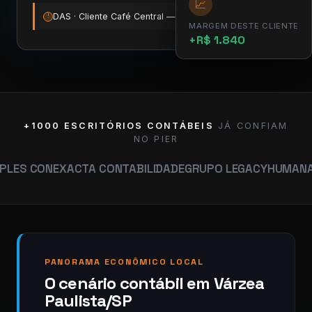
📈
DAS · Cliente Café Central — vence amanhã
12:00
!
MARGEM DESTE CLIENTE
+R$ 1.840
+1000 ESCRITÓRIOS CONTÁBEIS
JÁ CONFIAM
NO PIER
N
EXACTA CONTABILIDADE
GRUPO LEGACY
HUMANA CONTABI
PANORAMA ECONÔMICO LOCAL
O cenário contábil em Várzea
Paulista/SP