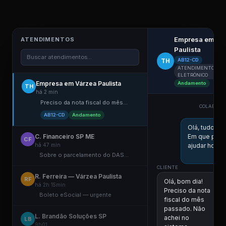
Empresa em Vá
ATENDIMENTOS
Paulista
Buscar atendimentos...
TH
AB12-CD
ATENDIMENTO
ELETRÔNICO
Empresa em Várzea Paulista
Andamento
TH
há 2 min
Preciso da nota fiscal do mês...
COLABORA
ESCR
AB12-CD
Andamento
Olá, tudo b
C. Financeiro SP ME
Em que pos
CF
há 47 min
ajudar hoje?
Sobre o parcelamento do DAS...
10:5
CLIENTE
R. Ferreira — Várzea Paulista
RF
Olá, bom dia!
há 2h 15min
Preciso da nota
Boleto eSocial — urgente
fiscal do mês
passado. Não
L. Brandão Soluções SP
achei no
LB
9h01