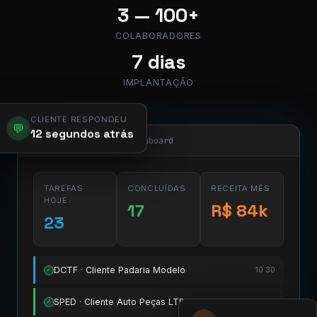
3 — 100+
COLABORADORES
7 dias
IMPLANTAÇÃO
CLIENTE RESPONDEU
💬
12 segundos atrás
app.pier.mobi/dashboard
TAREFAS
CONCLUÍDAS
RECEITA MÊS
HOJE
17
R$ 84k
23
DCTF · Cliente Padaria Modelo
10:30
✓
SPED · Cliente Auto Peças LTDA
11:15
✓