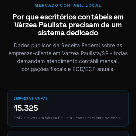
Paulista_05
MERCADO CONTÁBIL LOCAL
PDF
PDF · 248 KB
Por que escritórios contábeis em
11:0
Várzea Paulista precisam de um
Perfeito,
sistema dedicado
obrigado! 😊
11:04
Dados públicos da Receita Federal sobre as
⚠ Nota interna
empresas-cliente em Várzea Paulista/SP - todas
NF competência
demandam atendimento contábil mensal,
05/2026 enviada.
Registrado em AB12-
obrigações fiscais e ECD/ECF anuais.
Digite uma mensagem
(Ctrl+Enter para envia
EMPRESAS ATIVAS
15.325
CNPJs ativos em Várzea Paulista - cada um cliente potencial