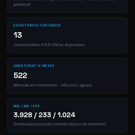
potencial
Digite uma
mensagem...
ESCRITÓRIOS CONTÁBEIS
(Ctrl+Enter para
enviar)
13
Carteira média: 6.631 CNPJs disputados
ABERTURAS 12 MESES
522
Mercado em movimento - mês pico: agosto
MEI / ME / EPP
3.928 / 233 / 1.024
Distribuição por porte (clientes típicos do escritório)