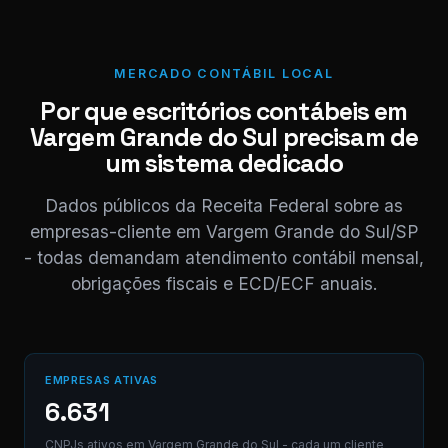
11:01
COLABORADOR D
ESCRITÓRI
Localizei!
MERCADO CONTÁBIL LOCAL
Segue o link
Por que escritórios contábeis em
para
download da
Vargem Grande do Sul precisam de
nota.
um sistema dedicado
NF_Vargem
Grande do
Dados públicos da Receita Federal sobre as
Sul_052026.p
PDF
empresas-cliente em Vargem Grande do Sul/SP
PDF · 248 KB
- todas demandam atendimento contábil mensal,
11:03 ✓✓
obrigações fiscais e ECD/ECF anuais.
Perfeito,
obrigado! 😊
11:04
⚠ Nota interna
EMPRESAS ATIVAS
NF competência
05/2026 enviada.
6.631
Registrado em
AB12-CD.
CNPJs ativos em Vargem Grande do Sul - cada um cliente