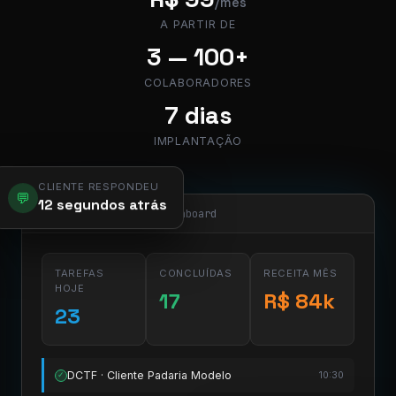
/mês
A PARTIR DE
3 — 100+
COLABORADORES
7 dias
IMPLANTAÇÃO
CLIENTE RESPONDEU
💬
12 segundos atrás
app.pier.mobi/dashboard
TAREFAS
CONCLUÍDAS
RECEITA MÊS
HOJE
17
R$ 84k
23
DCTF · Cliente Padaria Modelo
10:30
✓