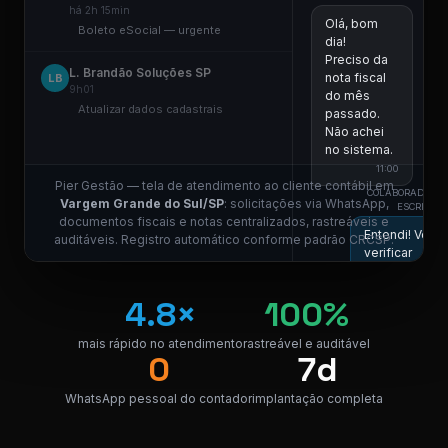
há 2h 15min
Olá, bom
Boleto eSocial — urgente
dia!
Preciso da
L. Brandão Soluções SP
nota fiscal
LB
9h01
do mês
Atualizar dados cadastrais
passado.
Não achei
no sistema.
11:00
Pier Gestão — tela de atendimento ao cliente contábil em
COLABORADOR D
Vargem Grande do Sul/SP
: solicitações via WhatsApp,
ESCRITÓRI
documentos fiscais e notas centralizados, rastreáveis e
Entendi! Vou
auditáveis. Registro automático conforme padrão CRCSP.
verificar
aqui para
você.
4.8×
100%
Pode me
informar a
competência
mais rápido no atendimento
rastreável e auditável
0
7d
11:01 ✓✓
Competência
WhatsApp pessoal do contador
implantação completa
05/2026,
por favor.