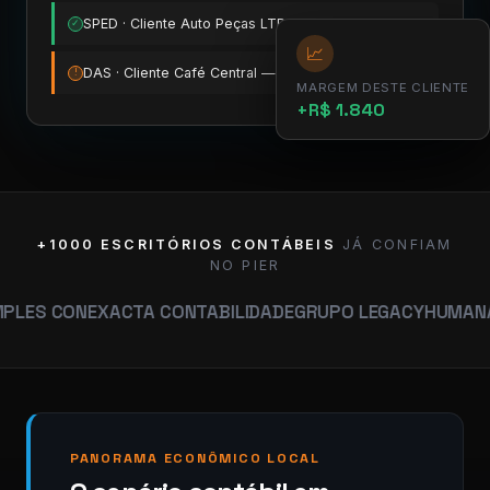
SPED · Cliente Auto Peças LTDA
11:15
✓
📈
DAS · Cliente Café Central — vence amanhã
12:00
!
MARGEM DESTE CLIENTE
+R$ 1.840
+1000 ESCRITÓRIOS CONTÁBEIS
JÁ CONFIAM
NO PIER
N
EXACTA CONTABILIDADE
GRUPO LEGACY
HUMANA CONTAB
PANORAMA ECONÔMICO LOCAL