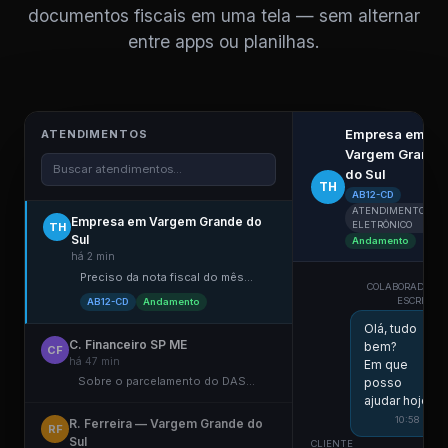
documentos fiscais em uma tela — sem alternar
entre apps ou planilhas.
Empresa em
ATENDIMENTOS
Vargem Grande
Buscar atendimentos...
do Sul
TH
AB12-CD
ATENDIMENTO
Empresa em Vargem Grande do
ELETRÔNICO
TH
Sul
Andamento
há 2 min
Preciso da nota fiscal do mês...
COLABORADOR D
ESCRITÓRI
AB12-CD
Andamento
Olá, tudo
C. Financeiro SP ME
bem?
CF
há 47 min
Em que
Sobre o parcelamento do DAS...
posso
ajudar hoje?
10:58 ✓✓
R. Ferreira — Vargem Grande do
RF
Sul
CLIENTE