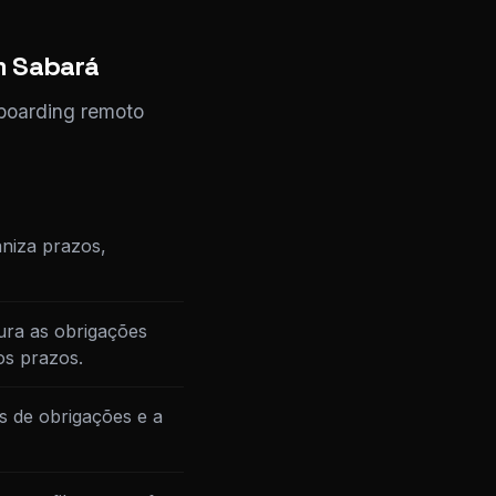
m Sabará
nboarding remoto
niza prazos,
ura as obrigações
os prazos.
s de obrigações e a