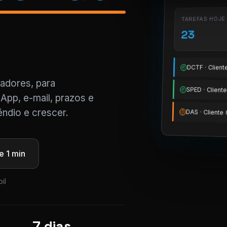
TAREFAS HOJE
23
DCTF · Clien
✓
tadores, para
SPED · Clien
✓
App, e-mail, prazos e
ndio e crescer.
DAS · Client
!
 1 min
il
7 dias