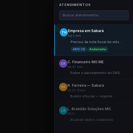
ATENDIMENTOS
Buscar atendimentos...
Empresa em Sabará
TH
há 2 min
Preciso da nota fiscal do mês...
AB12-CD
Andamento
C. Financeiro MG ME
CF
há 47 min
Sobre o parcelamento do DAS...
R. Ferreira — Sabará
RF
há 2h 15min
Boleto eSocial — urgente
L. Brandão Soluções MG
LB
9h01
Atualizar dados cadastrais