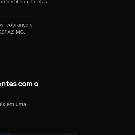
m perfil com tarefas
os, cobrança e
à SEFAZ-MG.
entes com o
cais em uma