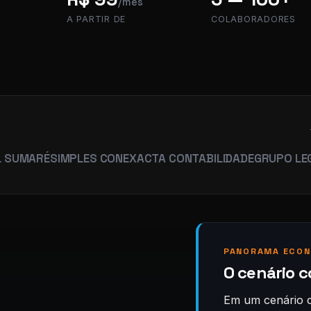
/mês
A PARTIR DE
COLABORADORES
É
SIMPLES CON
EXACTA CONTABILIDADE
GRUPO LEGACY
HU
PANORAMA ECON
O cenário 
Em um cenário c