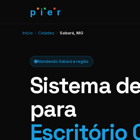
p
i
e
r
Início
›
Cidades
›
Sabará, MG
Atendendo Sabará e região
Sistema d
para
Escritório 