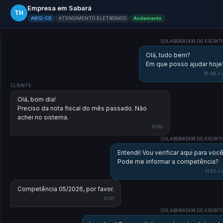
Empresa em Sabará
TH
AB12-CD
ATENDIMENTO ELETRÔNICO
Andamento
COLABORADOR DO ESCRIT
Olá, tudo bem?
Em que posso ajudar hoje
10:58 ✓
CLIENTE
Olá, bom dia!
Preciso da nota fiscal do mês passado. Não
achei no sistema.
11:00
COLABORADOR DO ESCRIT
Entendi! Vou verificar aqui para você
Pode me informar a competência?
11:01 ✓
Competência 05/2026, por favor.
11:01
COLABORADOR DO ESCRIT