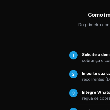
Como im
Do primeiro con
Solicite a de
1
cobrança e com
Importe sua ca
2
recorrentes (
Integre Whats
3
régua de cobr