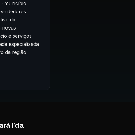
O município
reendedores
tiva da
e novas
io e serviços
ade especializada
o da região
rá lida