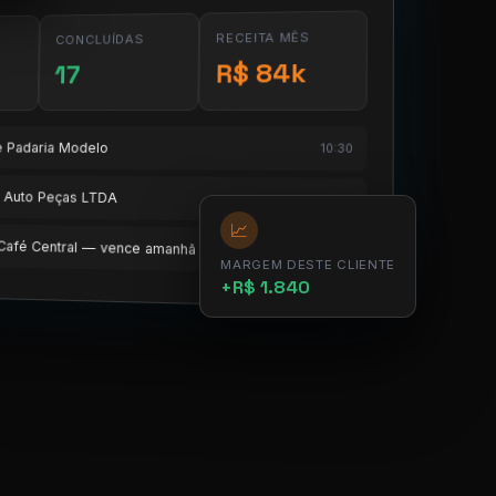
RECEITA MÊS
CONCLUÍDAS
R$ 84k
17
te Padaria Modelo
10:30
te Auto Peças LTDA
11:15
📈
e Café Central — vence amanhã
12:00
MARGEM DESTE CLIENTE
+R$ 1.840