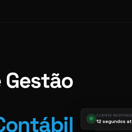
e Gestão
CLIENTE RESPOND
Contábil
💬
12 segundos at
app.pier.m