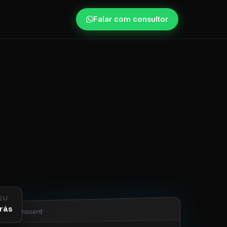
Falar com consultor
EU
rás
obi/dashboard