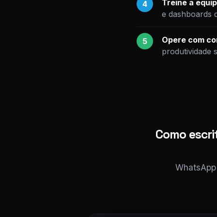
Treine a equip
4
e dashboards 
Opere com con
5
produtividade 
Como escri
WhatsApp i