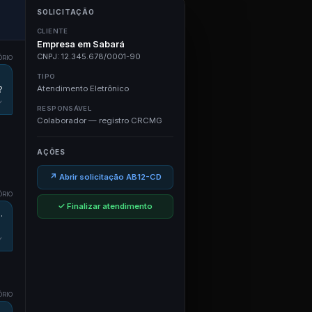
SOLICITAÇÃO
CLIENTE
Empresa em Sabará
CNPJ: 12.345.678/0001-90
ÓRIO
TIPO
Atendimento Eletrônico
?
✓
RESPONSÁVEL
Colaborador — registro CRCMG
AÇÕES
↗ Abrir solicitação AB12-CD
ÓRIO
✓ Finalizar atendimento
.
✓
ÓRIO