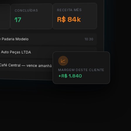
RECEITA MÊS
CONCLUÍDAS
R$ 84k
17
te Padaria Modelo
10:30
te Auto Peças LTDA
11:15
📈
e Café Central — vence amanhã
12:00
MARGEM DESTE CLIENTE
+R$ 1.840