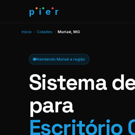
p
i
e
r
Início
›
Cidades
›
Muriaé, MG
Atendendo Muriaé e região
Sistema d
para
Escritório 