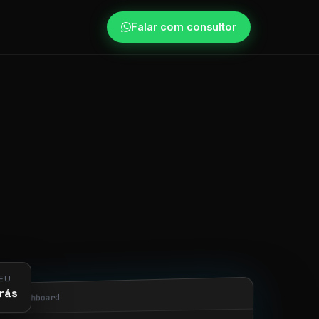
Falar com consultor
EU
rás
obi/dashboard