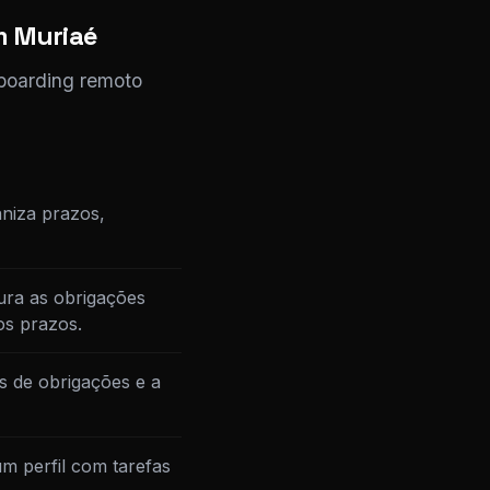
m Muriaé
nboarding remoto
niza prazos,
ura as obrigações
os prazos.
s de obrigações e a
m perfil com tarefas