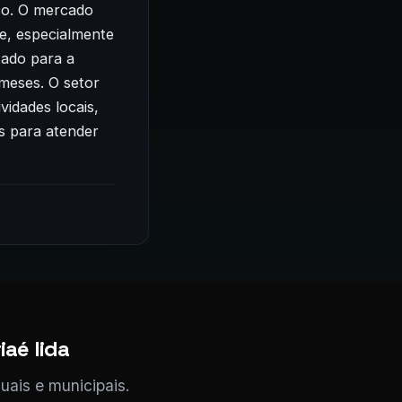
co. O mercado
e, especialmente
ado para a
meses. O setor
idades locais,
os para atender
aé lida
uais e municipais.