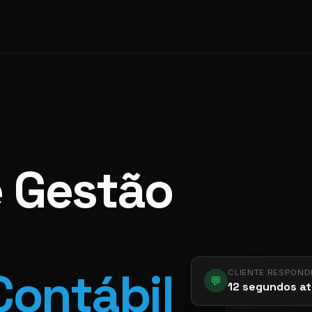
e Gestão
CLIENTE RESPOND
Contábil
💬
12 segundos at
app.pier.m