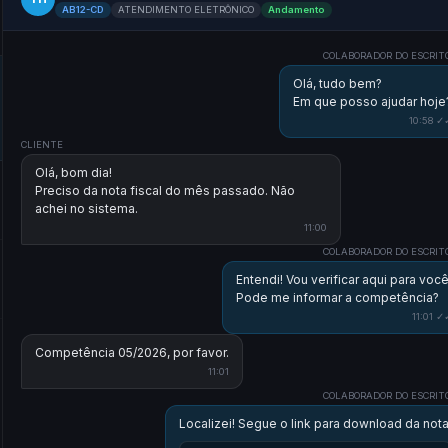
AB12-CD
ATENDIMENTO ELETRÔNICO
Andamento
COLABORADOR DO ESCRIT
Olá, tudo bem?
Em que posso ajudar hoje
10:58 ✓
CLIENTE
Olá, bom dia!
Preciso da nota fiscal do mês passado. Não
achei no sistema.
11:00
COLABORADOR DO ESCRIT
Entendi! Vou verificar aqui para você
Pode me informar a competência?
11:01 ✓
Competência 05/2026, por favor.
11:01
COLABORADOR DO ESCRIT
Localizei! Segue o link para download da nota