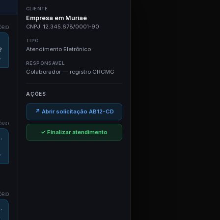
CLIENTE
Empresa em Muriaé
CNPJ: 12.345.678/0001-90
ÓRIO
TIPO
Atendimento Eletrônico
?
✓
RESPONSÁVEL
Colaborador — registro CRCMG
AÇÕES
↗ Abrir solicitação AB12-CD
ÓRIO
✓ Finalizar atendimento
.
✓
ÓRIO
.