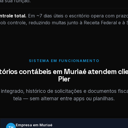
da sua função.
trole total.
Em ~7 dias úteis o escritório opera com praz
sob controle, reduzindo multas junto à Receita Federal e 
SISTEMA EM FUNCIONAMENTO
tórios contábeis em Muriaé atendem cli
Pier
ntegrado, histórico de solicitações e documentos fis
tela — sem alternar entre apps ou planilhas.
Empresa em Muriaé
TH