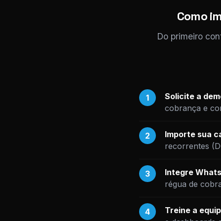
Como im
Do primeiro con
Solicite a de
1
cobrança e com
Importe sua ca
2
recorrentes (
Integre Whats
3
régua de cobr
Treine a equip
4