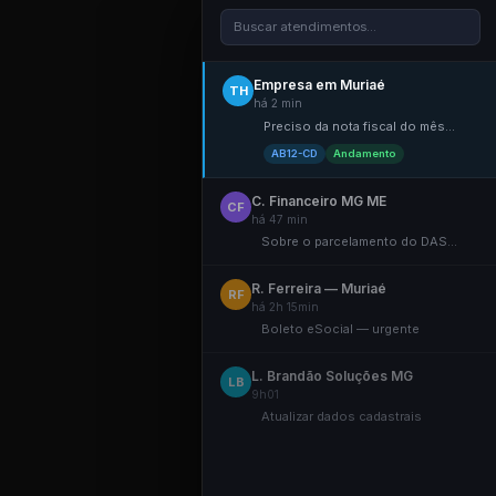
Buscar atendimentos...
Empresa em Muriaé
TH
há 2 min
Preciso da nota fiscal do mês...
AB12-CD
Andamento
C. Financeiro MG ME
CF
há 47 min
Sobre o parcelamento do DAS...
R. Ferreira — Muriaé
RF
há 2h 15min
Boleto eSocial — urgente
L. Brandão Soluções MG
LB
9h01
Atualizar dados cadastrais