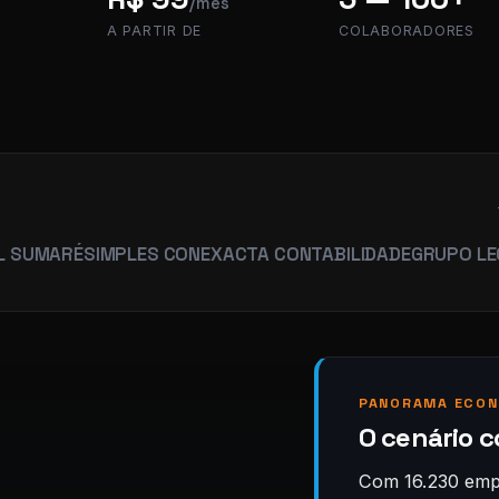
/mês
A PARTIR DE
COLABORADORES
É
SIMPLES CON
EXACTA CONTABILIDADE
GRUPO LEGACY
HUM
PANORAMA ECON
O cenário 
Com 16.230 emp