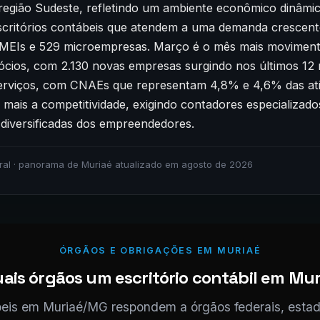
região Sudeste, refletindo um ambiente econômico dinâmi
critórios contábeis que atendem a uma demanda crescent
 MEIs e 529 microempresas. Março é o mês mais moviment
ócios, com 2.130 novas empresas surgindo nos últimos 12 
erviços, com CNAEs que representam 4,8% e 4,6% das ativ
 mais a competitividade, exigindo contadores especializad
 diversificadas dos empreendedores.
ral · panorama de Muriaé atualizado em agosto de 2026
ÓRGÃOS E OBRIGAÇÕES EM MURIAÉ
ais órgãos um escritório contábil em Muri
beis em Muriaé/MG respondem a órgãos federais, estad