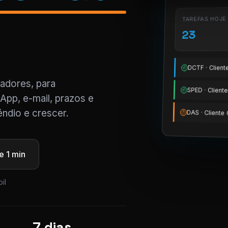
TAREFAS HOJE
23
DCTF · Clien
✓
tadores, para
SPED · Clien
✓
App, e-mail, prazos e
ndio e crescer.
DAS · Client
!
 1 min
il
7 dias