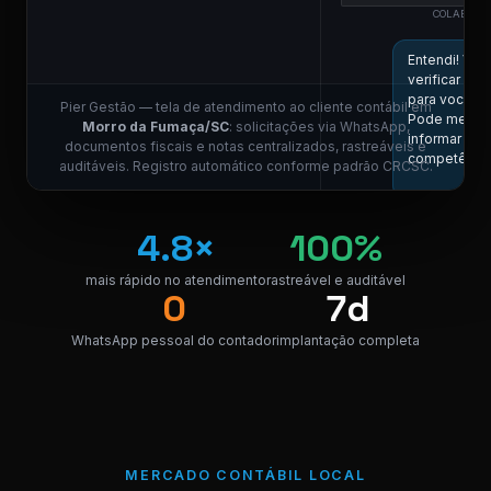
COLABORA
ESCR
Entendi! Vou
verificar aqu
para você.
Pier Gestão — tela de atendimento ao cliente contábil em
Pode me
Morro da Fumaça/SC
: solicitações via WhatsApp,
informar a
documentos fiscais e notas centralizados, rastreáveis e
competênci
auditáveis. Registro automático conforme padrão CRCSC.
11:0
Competência
4.8×
100%
05/2026, por
favor.
mais rápido no atendimento
rastreável e auditável
11:01
0
7d
COLABORA
ESCR
WhatsApp pessoal do contador
implantação completa
Localizei! Seg
o link para
download da
nota.
NF_Morro da
Fumaça_052
MERCADO CONTÁBIL LOCAL
PDF
PDF · 248 KB