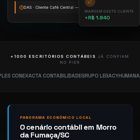
📈
DAS · Cliente Café Central — vence amanhã
12:00
!
MARGEM DESTE CLIENTE
+R$ 1.840
+1000 ESCRITÓRIOS CONTÁBEIS
JÁ CONFIAM
NO PIER
EXACTA CONTABILIDADE
GRUPO LEGACY
HUMANA CONTABI
PANORAMA ECONÔMICO LOCAL
O cenário contábil em Morro
da Fumaça/SC