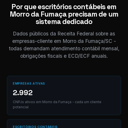
Por que escritórios contábeis em
11:0
Morro da Fumaça precisam de um
Perfeito,
sistema dedicado
obrigado! 😊
11:04
Dados públicos da Receita Federal sobre as
⚠ Nota interna
empresas-cliente em Morro da Fumaça/SC -
NF competência
todas demandam atendimento contábil mensal,
05/2026 enviada.
Registrado em AB12-
obrigações fiscais e ECD/ECF anuais.
Digite uma mensagem
(Ctrl+Enter para envia
EMPRESAS ATIVAS
2.992
CNPJs ativos em Morro da Fumaça - cada um cliente
potencial
ESCRITÓRIOS CONTÁBEIS