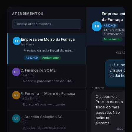
Empresa em Mo
ATENDIMENTOS
da Fumaça
Buscar atendimentos...
TH
AB12-CD
ATENDIMENTO
ELETRÔNICO
Empresa em Morro da Fumaça
Andamento
TH
há 2 min
Preciso da nota fiscal do mês...
COLABORA
ESCR
AB12-CD
Andamento
Olá, tudo b
C. Financeiro SC ME
Em que pos
CF
há 47 min
ajudar hoje?
Sobre o parcelamento do DAS...
10:5
CLIENTE
R. Ferreira — Morro da Fumaça
RF
Olá, bom dia!
há 2h 15min
Preciso da nota
Boleto eSocial — urgente
fiscal do mês
passado. Não
L. Brandão Soluções SC
achei no
LB
9h01
sistema.
Atualizar dados cadastrais
11:00