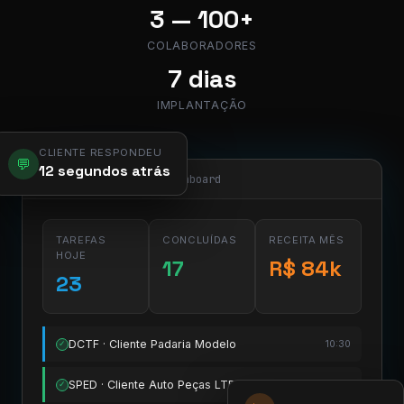
3 — 100+
COLABORADORES
7 dias
IMPLANTAÇÃO
CLIENTE RESPONDEU
💬
12 segundos atrás
app.pier.mobi/dashboard
TAREFAS
CONCLUÍDAS
RECEITA MÊS
HOJE
17
R$ 84k
23
DCTF · Cliente Padaria Modelo
10:30
✓
SPED · Cliente Auto Peças LTDA
11:15
✓