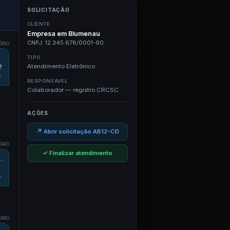
SOLICITAÇÃO
CLIENTE
Empresa em Blumenau
CNPJ: 12.345.678/0001-90
ÓRIO
TIPO
Atendimento Eletrônico
?
✓
RESPONSÁVEL
Colaborador — registro CRCSC
AÇÕES
↗ Abrir solicitação AB12-CD
ÓRIO
✓ Finalizar atendimento
.
✓
ÓRIO