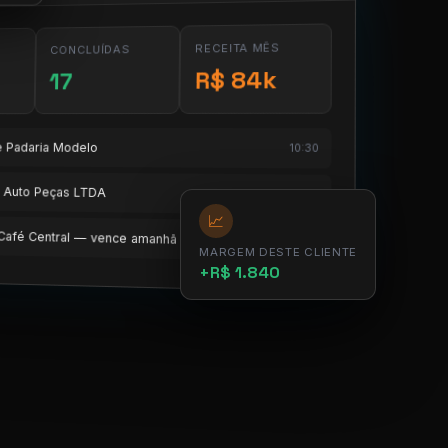
RECEITA MÊS
CONCLUÍDAS
R$ 84k
17
te Padaria Modelo
10:30
te Auto Peças LTDA
11:15
📈
e Café Central — vence amanhã
12:00
MARGEM DESTE CLIENTE
+R$ 1.840