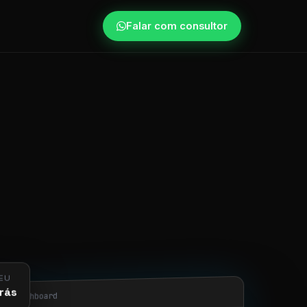
Falar com consultor
EU
rás
obi/dashboard