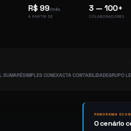
R$ 99
3 — 100+
/mês
A PARTIR DE
COLABORADORES
RÉ
SIMPLES CON
EXACTA CONTABILIDADE
GRUPO LEGACY
HU
PANORAMA ECON
O cenário 