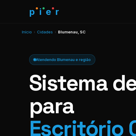
p
i
e
r
Início
›
Cidades
›
Blumenau, SC
Atendendo Blumenau e região
Sistema d
para
Escritório 