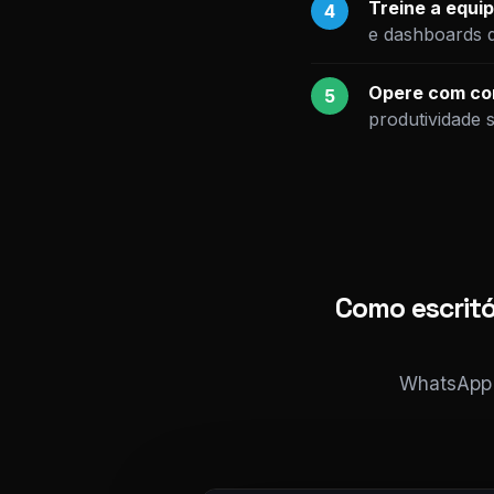
Treine a equip
4
e dashboards 
Opere com con
5
produtividade 
Como escrit
WhatsApp i