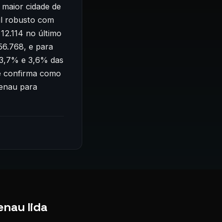
 maior cidade de
il robusto com
12.114 no último
56.768, e para
 3,7% e 3,6% das
e confirma como
menau para
enau lida