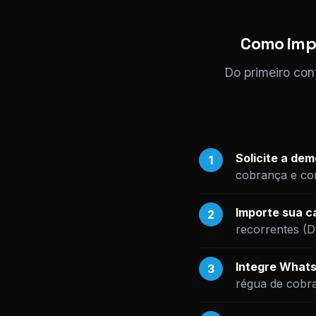
Como impl
Do primeiro con
Solicite a de
1
cobrança e co
Importe sua ca
2
recorrentes (
Integre Whats
3
régua de cobr