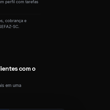
m perfil com tarefas
os, cobrança e
 SEFAZ-SC.
ientes com o
cais em uma