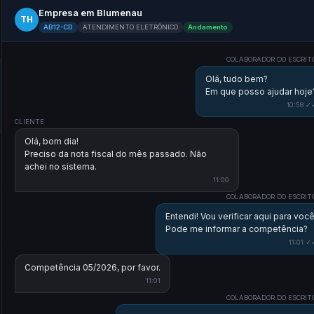
Empresa em Blumenau
TH
AB12-CD
ATENDIMENTO ELETRÔNICO
Andamento
COLABORADOR DO ESCRIT
Olá, tudo bem?
Em que posso ajudar hoje
10:58 ✓
CLIENTE
Olá, bom dia!
Preciso da nota fiscal do mês passado. Não
achei no sistema.
11:00
COLABORADOR DO ESCRIT
Entendi! Vou verificar aqui para você
Pode me informar a competência?
11:01 ✓
Competência 05/2026, por favor.
11:01
COLABORADOR DO ESCRIT