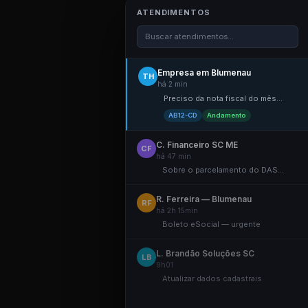
ATENDIMENTOS
Buscar atendimentos...
Empresa em Blumenau
TH
há 2 min
Preciso da nota fiscal do mês...
AB12-CD
Andamento
C. Financeiro SC ME
CF
há 47 min
Sobre o parcelamento do DAS...
R. Ferreira — Blumenau
RF
há 2h 15min
Boleto eSocial — urgente
L. Brandão Soluções SC
LB
9h01
Atualizar dados cadastrais