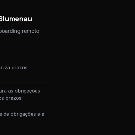
m Blumenau
nboarding remoto
niza prazos,
.
ura as obrigações
os prazos.
s de obrigações e a