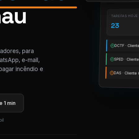
nau
TAREFAS HOJE
23
DCTF · Clien
✓
tadores, para
tsApp, e-mail,
SPED · Clien
✓
pagar incêndio e
DAS · Client
!
 1 min
il