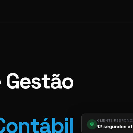
e Gestão
Contábil
CLIENTE RESPOND
💬
12 segundos at
app.pier.m