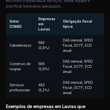
escritório a especializar serviços, treinar equipe e
precificar honorários adequados.
Empresas
Setor
Obrigação fiscal
em
(CNAE)
típica
Lavras
DAS mensal, SPED
586
Cabeleireiros
Fiscal, DCTF, ECD
(3,9%)
anual
DAS mensal, SPED
Comércio de
586
Fiscal, DCTF, ECD
roupas
(3,9%)
anual
DAS mensal, SPED
Serviços
482
Fiscal, DCTF, ECD
profissionais
(3,2%)
anual
Exemplos de empresas em Lavras que