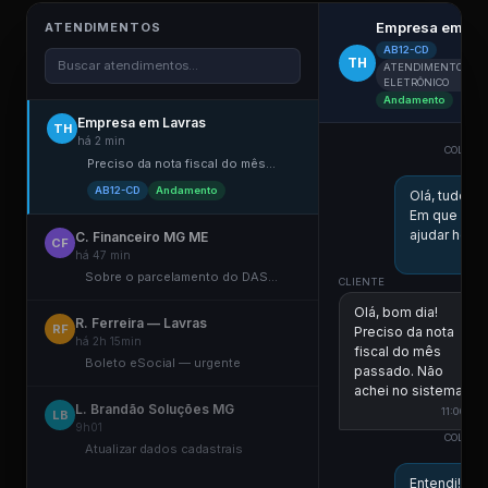
Empresa em La
ATENDIMENTOS
AB12-CD
TH
Buscar atendimentos...
ATENDIMENTO
ELETRÔNICO
Andamento
Empresa em Lavras
TH
há 2 min
COLABO
Preciso da nota fiscal do mês...
E
AB12-CD
Andamento
Olá, tudo b
Em que pos
ajudar hoje?
C. Financeiro MG ME
CF
há 47 min
10
Sobre o parcelamento do DAS...
CLIENTE
Olá, bom dia!
R. Ferreira — Lavras
RF
Preciso da nota
há 2h 15min
fiscal do mês
Boleto eSocial — urgente
passado. Não
achei no sistema.
L. Brandão Soluções MG
11:00
LB
9h01
COLABO
Atualizar dados cadastrais
E
Entendi! Vou