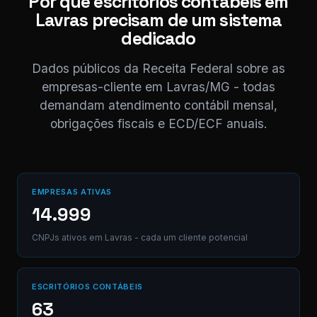
Por que escritórios contábeis em
11:04
Lavras precisam de um sistema
⚠ Nota interna
dedicado
NF competência 05/
enviada. Registrado 
AB12-CD.
Dados públicos da Receita Federal sobre as
empresas-cliente em Lavras/MG - todas
demandam atendimento contábil mensal,
Digite uma mensagem
obrigações fiscais e ECD/ECF anuais.
(Ctrl+Enter para envia
EMPRESAS ATIVAS
14.999
CNPJs ativos em Lavras - cada um cliente potencial
ESCRITÓRIOS CONTÁBEIS
63