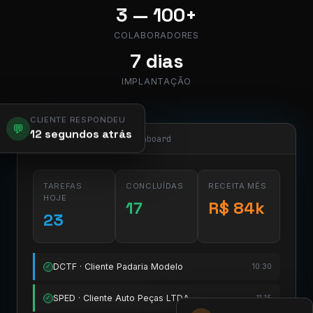
3 — 100+
COLABORADORES
7 dias
IMPLANTAÇÃO
CLIENTE RESPONDEU
💬
12 segundos atrás
app.pier.mobi/dashboard
TAREFAS
CONCLUÍDAS
RECEITA MÊS
HOJE
17
R$ 84k
23
DCTF · Cliente Padaria Modelo
10:30
✓
SPED · Cliente Auto Peças LTDA
11:15
✓