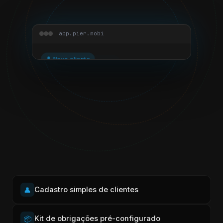
Assinatura digital
✍️
app.pier.mobi
✍️ Contrato · Assinatura
Cliente Padaria Modelo
CONTRATO DE PRESTAÇÃO DE SERVIÇOS
✓
Boleto enviado · vence 15/06
Cliente Auto Peças
Lembrete enviado WhatsApp
𝓒. 𝓢𝓲𝓵𝓿𝓪
Cliente Café Central
✓ Assinado digitalmente · ICP-Brasil
PAGO há 2h
Cadastro simples de clientes
👤
Kit de obrigações pré-configurado
📦