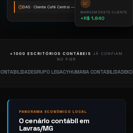
📈
DAS · Cliente Café Central — vence amanhã
12:00
!
MARGEM DESTE CLIENTE
+R$ 1.840
+1000 ESCRITÓRIOS CONTÁBEIS
JÁ CONFIAM
NO PIER
IDADE
GRUPO LEGACY
HUMANA CONTABILIDADE
KONTIX CON
PANORAMA ECONÔMICO LOCAL
O cenário contábil em
Lavras/MG