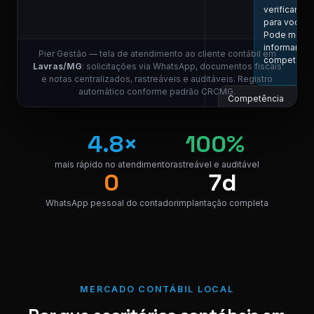
verificar aqu
para você.
Pode me
informar a
Pier Gestão — tela de atendimento ao cliente contábil em
competênci
Lavras/MG
: solicitações via WhatsApp, documentos fiscais
1
e notas centralizados, rastreáveis e auditáveis. Registro
automático conforme padrão CRCMG.
Competência
05/2026, por
favor.
4.8×
100%
11:01
COLABO
mais rápido no atendimento
rastreável e auditável
E
0
7d
Localizei! Se
link para dow
WhatsApp pessoal do contador
implantação completa
da nota.
NF_Lavras_
PDF · 248 KB
PDF
11
MERCADO CONTÁBIL LOCAL
Perfeito,
obrigado! 😊