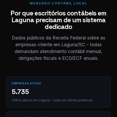
obrigado! 😊
MERCADO CONTÁBIL LOCAL
11:04
Por que escritórios contábeis em
⚠ Nota interna
Laguna precisam de um sistema
NF competência 05/
enviada. Registrado 
dedicado
AB12-CD.
Dados públicos da Receita Federal sobre as
empresas-cliente em Laguna/SC - todas
Digite uma mensagem
demandam atendimento contábil mensal,
(Ctrl+Enter para envia
obrigações fiscais e ECD/ECF anuais.
EMPRESAS ATIVAS
5.735
CNPJs ativos em Laguna - cada um cliente potencial