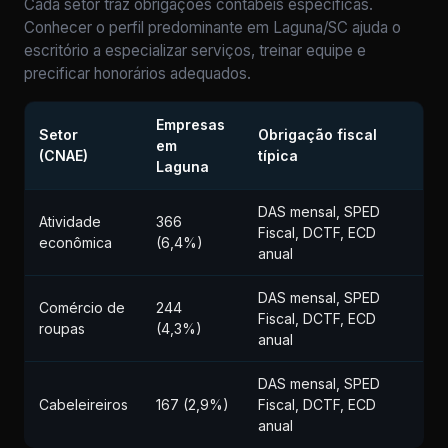
Cada setor traz obrigações contábeis específicas.
Conhecer o perfil predominante em Laguna/SC ajuda o
escritório a especializar serviços, treinar equipe e
precificar honorários adequados.
Empresas
Setor
Obrigação fiscal
em
(CNAE)
típica
Laguna
DAS mensal, SPED
Atividade
366
Fiscal, DCTF, ECD
econômica
(6,4%)
anual
DAS mensal, SPED
Comércio de
244
Fiscal, DCTF, ECD
roupas
(4,3%)
anual
DAS mensal, SPED
Cabeleireiros
167 (2,9%)
Fiscal, DCTF, ECD
anual