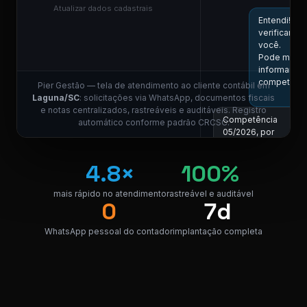
E
Atualizar dados cadastrais
Entendi! Vo
verificar aq
você.
Pode me
informar a
competênci
Pier Gestão — tela de atendimento ao cliente contábil em
1
Laguna/SC
: solicitações via WhatsApp, documentos fiscais
e notas centralizados, rastreáveis e auditáveis. Registro
Competência
automático conforme padrão CRCSC.
05/2026, por
favor.
11:01
4.8×
100%
COLABORADOR DO E
Localizei! Se
mais rápido no atendimento
rastreável e auditável
0
7d
link para dow
da nota.
WhatsApp pessoal do contador
implantação completa
NF_Laguna_
PDF · 248 KB
PDF
1
Perfeito,