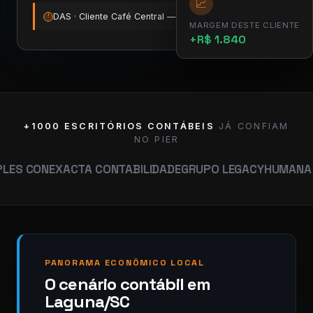
📈
DAS · Cliente Café Central — vence amanhã
12:00
!
MARGEM DESTE CLIENTE
+R$ 1.840
+1000 ESCRITÓRIOS CONTÁBEIS
JÁ CONFIAM
NO PIER
XACTA CONTABILIDADE
GRUPO LEGACY
HUMANA CONTABIL
PANORAMA ECONÔMICO LOCAL
O cenário contábil em
Laguna/SC