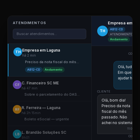
Empresa em La
ATENDIMENTOS
AB12-CD
TH
Buscar atendimentos...
ATENDIMENTO ELE
Andamento
Empresa em Laguna
TH
COLABO
há 2 min
E
Preciso da nota fiscal do mês...
Olá, tudo b
AB12-CD
Andamento
Em que pos
ajudar hoje?
C. Financeiro SC ME
1
CF
há 47 min
CLIENTE
Sobre o parcelamento do DAS...
Olá, bom dia!
Preciso da nota
R. Ferreira — Laguna
RF
fiscal do mês
há 2h 15min
passado. Não
Boleto eSocial — urgente
achei no sistema.
11:00
L. Brandão Soluções SC
LB
COLABO
9h01