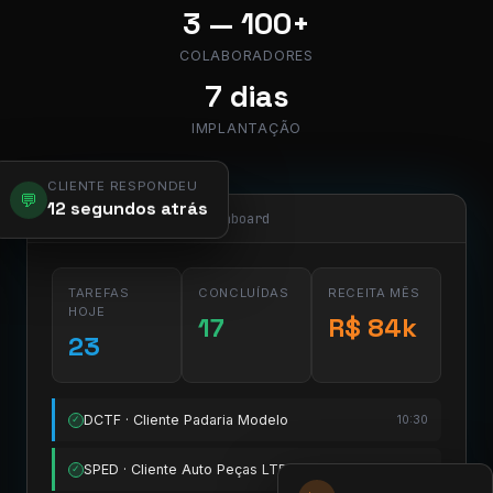
3 — 100+
COLABORADORES
7 dias
IMPLANTAÇÃO
CLIENTE RESPONDEU
💬
12 segundos atrás
app.pier.mobi/dashboard
TAREFAS
CONCLUÍDAS
RECEITA MÊS
HOJE
17
R$ 84k
23
DCTF · Cliente Padaria Modelo
10:30
✓
SPED · Cliente Auto Peças LTDA
11:15
✓