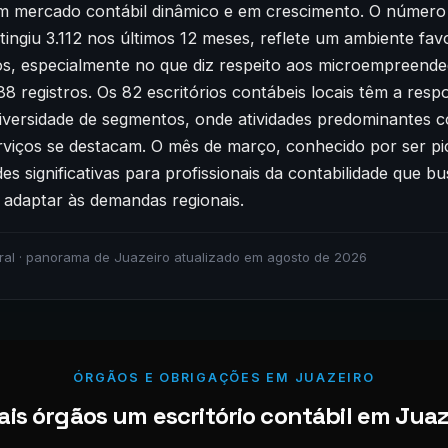
 mercado contábil dinâmico e em crescimento. O número
ingiu 3.112 nos últimos 12 meses, reflete um ambiente fav
, especialmente no que diz respeito aos microempreendedo
 registros. Os 82 escritórios contábeis locais têm a resp
iversidade de segmentos, onde atividades predominantes 
rviços se destacam. O mês de março, conhecido por ser pi
es significativas para profissionais da contabilidade que b
e adaptar às demandas regionais.
ral · panorama de Juazeiro atualizado em agosto de 2026
ÓRGÃOS E OBRIGAÇÕES EM JUAZEIRO
is órgãos um escritório contábil em Juaze