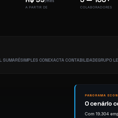
/mês
A PARTIR DE
COLABORADORES
RÉ
SIMPLES CON
EXACTA CONTABILIDADE
GRUPO LEGACY
HU
PANORAMA ECON
O cenário c
Com 19.304 empr