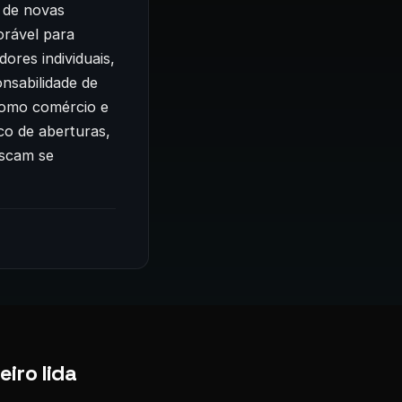
 de novas
orável para
res individuais,
onsabilidade de
como comércio e
co de aberturas,
uscam se
iro lida