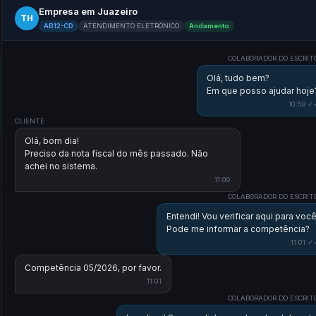
Empresa em Juazeiro
TH
AB12-CD
ATENDIMENTO ELETRÔNICO
Andamento
COLABORADOR DO ESCRIT
Olá, tudo bem?
Em que posso ajudar hoje
10:58 ✓
CLIENTE
Olá, bom dia!
Preciso da nota fiscal do mês passado. Não
achei no sistema.
11:00
COLABORADOR DO ESCRIT
Entendi! Vou verificar aqui para você
Pode me informar a competência?
11:01 ✓
Competência 05/2026, por favor.
11:01
COLABORADOR DO ESCRIT