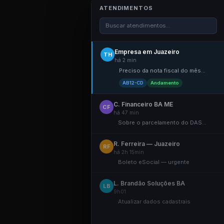
ATENDIMENTOS
Buscar atendimentos...
Empresa em Juazeiro
TH
há 2 min
Preciso da nota fiscal do mês...
AB12-CD
Andamento
C. Financeiro BA ME
CF
há 47 min
Sobre o parcelamento do DAS...
R. Ferreira — Juazeiro
RF
há 2h 15min
Boleto eSocial — urgente
L. Brandão Soluções BA
LB
9h01
Atualizar dados cadastrais