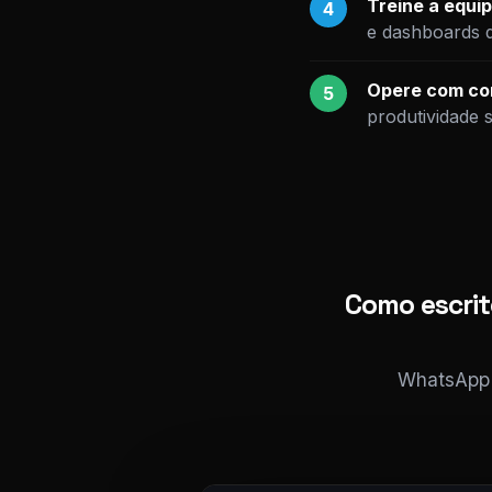
Treine a equip
4
e dashboards 
Opere com con
5
produtividade 
Como escrit
WhatsApp i