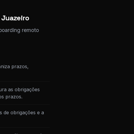
 Juazeiro
nboarding remoto
niza prazos,
ura as obrigações
os prazos.
s de obrigações e a