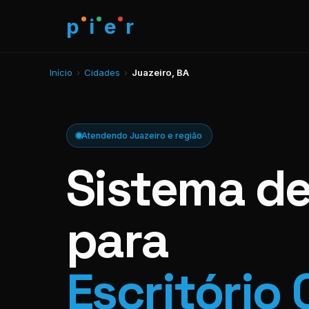
p
i
e
r
Início
›
Cidades
›
Juazeiro, BA
Atendendo Juazeiro e região
Sistema d
para
Escritório 