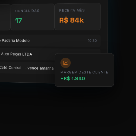
RECEITA MÊS
CONCLUÍDAS
R$ 84k
17
te Padaria Modelo
10:30
te Auto Peças LTDA
11:15
📈
e Café Central — vence amanhã
12:00
MARGEM DESTE CLIENTE
+R$ 1.840