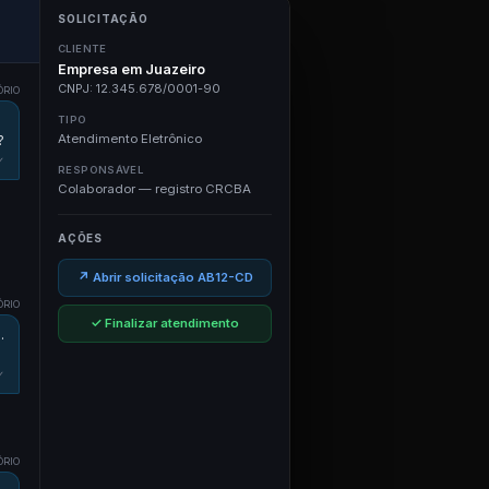
SOLICITAÇÃO
CLIENTE
Empresa em Juazeiro
CNPJ: 12.345.678/0001-90
ÓRIO
TIPO
Atendimento Eletrônico
?
✓
RESPONSÁVEL
Colaborador — registro CRCBA
AÇÕES
↗ Abrir solicitação AB12-CD
ÓRIO
✓ Finalizar atendimento
.
✓
ÓRIO