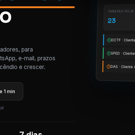
ro
TAREFAS HOJE
23
DCTF · Clien
✓
tadores, para
SPED · Clien
✓
tsApp, e-mail, prazos
cêndio e crescer.
DAS · Client
!
 1 min
il
7 dias