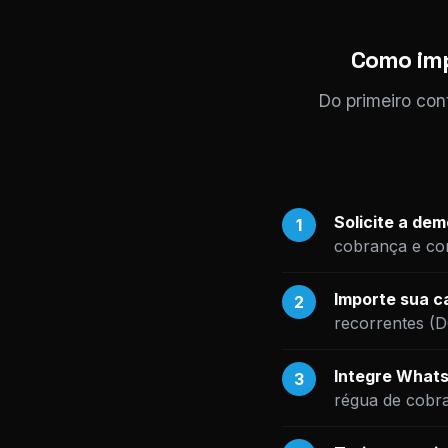
Como imp
Do primeiro con
Solicite a de
1
cobrança e com
Importe sua ca
2
recorrentes (
Integre Whats
3
régua de cobr