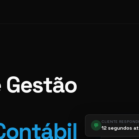
e Gestão
CLIENTE RESPOND
Contábil
💬
12 segundos at
app.pier.m