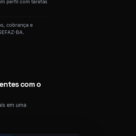
m perfil com tarefas
os, cobrança e
à SEFAZ-BA.
ientes com o
cais em uma