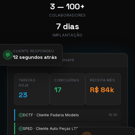
3 — 100+
COLABORADORES
7 dias
IMPLANTAÇÃO
CLIENTE RESPONDEU
💬
12 segundos atrás
app.pier.mobi/dashboard
TAREFAS
CONCLUÍDAS
RECEITA MÊS
HOJE
17
R$ 84k
23
DCTF · Cliente Padaria Modelo
10:30
✓
SPED · Cliente Auto Peças LTDA
11:15
✓