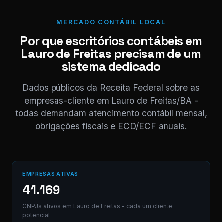
nota.
NF_Lauro de
MERCADO CONTÁBIL LOCAL
Freitas_0520
PDF
PDF · 248 KB
Por que escritórios contábeis em
Lauro de Freitas precisam de um
11:03
sistema dedicado
Perfeito,
obrigado! 😊
Dados públicos da Receita Federal sobre as
11:04
empresas-cliente em Lauro de Freitas/BA -
⚠ Nota interna
todas demandam atendimento contábil mensal,
NF competência
05/2026 enviada.
obrigações fiscais e ECD/ECF anuais.
Registrado em AB12-
CD.
Digite uma mensagem
EMPRESAS ATIVAS
(Ctrl+Enter para envia
41.169
CNPJs ativos em Lauro de Freitas - cada um cliente
potencial