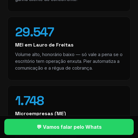
29.547
MEI em Lauro de Freitas
Volume alto, honorário baixo — só vale a pena se o
escritório tem operação enxuta. Pier automatiza a
comunicação e a régua de cobrança.
1.748
Microempresas (ME)
Núcleo do mercado contábil de cidade média.
💬 Vamos falar pelo Whats
Cliente que paga em dia se tem boa experiência —
e foge se sente abandonado.