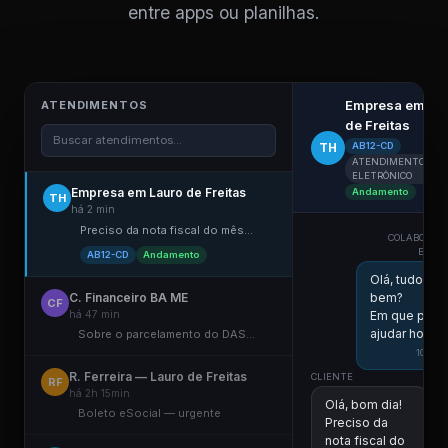
entre apps ou planilhas.
Empresa em La
ATENDIMENTOS
de Freitas
Buscar atendimentos...
TH
AB12-CD
ATENDIMENTO
ELETRÔNICO
Empresa em Lauro de Freitas
Andamento
TH
há 2 min
Preciso da nota fiscal do mês...
COLABORAD
ESCRI
AB12-CD
Andamento
Olá, tudo
C. Financeiro BA ME
bem?
CF
há 47 min
Em que pos
ajudar hoje?
Sobre o parcelamento do DAS...
10:58
R. Ferreira — Lauro de Freitas
CLIENTE
RF
há 2h 15min
Olá, bom dia!
Boleto eSocial — urgente
Preciso da
nota fiscal do