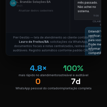
L. Brandão Soluções BA
mês passado.
LB
9h01
Não achei no
Atualizar dados cadastrais
sistema.
11:00
COLABORAD
ESCRI
Entendi! Vou
verificar aqui
Pier Gestão — tela de atendimento ao cliente contábil em
para você.
Lauro de Freitas/BA
: solicitações via WhatsApp,
Pode me
documentos fiscais e notas centralizados, rastreáveis e
informar a
auditáveis. Registro automático conforme padrão CRCBA.
competência
11:01
4.8×
100%
Competência
05/2026, por
favor.
mais rápido no atendimento
rastreável e auditável
0
7d
11:01
COLABORAD
WhatsApp pessoal do contador
implantação completa
ESCRI
Localizei! Seg
o link para
download da