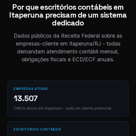
NF competência 05/
Por que escritórios contábeis em
enviada. Registrado 
Itaperuna precisam de um sistema
AB12-CD.
dedicado
Digite uma mensagem
Dados públicos da Receita Federal sobre as
(Ctrl+Enter para envia
empresas-cliente em Itaperuna/RJ - todas
demandam atendimento contábil mensal,
obrigações fiscais e ECD/ECF anuais.
EMPRESAS ATIVAS
13.507
CNPJs ativos em Itaperuna - cada um cliente potencial
ESCRITÓRIOS CONTÁBEIS