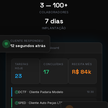
3 — 100+
COLABORADORES
7 dias
IMPLANTAÇÃO
CLIENTE RESPONDEU
💬
12 segundos atrás
app.pier.mobi/dashboard
TAREFAS
CONCLUÍDAS
RECEITA MÊS
HOJE
17
R$ 84k
23
DCTF · Cliente Padaria Modelo
10:30
✓
SPED · Cliente Auto Peças LTDA
11:15
✓