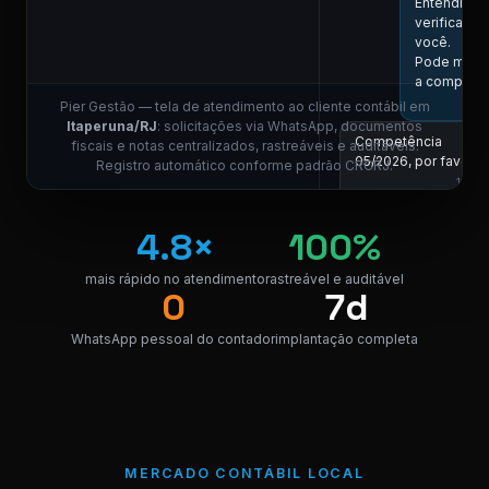
Entendi! Vo
verificar aq
você.
Pode me in
a competên
Pier Gestão — tela de atendimento ao cliente contábil em
Itaperuna/RJ
: solicitações via WhatsApp, documentos
Competência
fiscais e notas centralizados, rastreáveis e auditáveis.
05/2026, por favor.
Registro automático conforme padrão CRCRJ.
11:01
COLABORADOR DO
4.8×
100%
Localizei! Se
link para do
da nota.
mais rápido no atendimento
rastreável e auditável
0
7d
NF_Itaperu
PDF · 248 KB
PDF
WhatsApp pessoal do contador
implantação completa
Perfeito, obrigado!
😊
11:04
MERCADO CONTÁBIL LOCAL
⚠ Nota interna