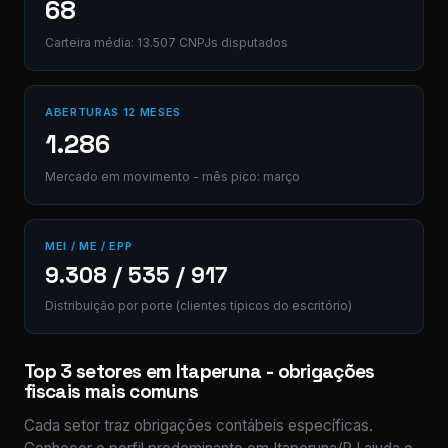
68
Carteira média: 13.507 CNPJs disputados
ABERTURAS 12 MESES
1.286
Mercado em movimento - mês pico: março
MEI / ME / EPP
9.308 / 535 / 917
Distribuição por porte (clientes típicos do escritório)
Top 3 setores em Itaperuna - obrigações
fiscais mais comuns
Cada setor traz obrigações contábeis específicas.