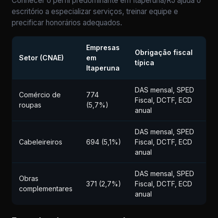
Conhecer o perfil predominante em Itaperuna/RJ ajuda o
escritório a especializar serviços, treinar equipe e
precificar honorários adequados.
Empresas
Obrigação fiscal
Setor (CNAE)
em
típica
Itaperuna
DAS mensal, SPED
Comércio de
774
Fiscal, DCTF, ECD
roupas
(5,7%)
anual
DAS mensal, SPED
Cabeleireiros
694 (5,1%)
Fiscal, DCTF, ECD
anual
DAS mensal, SPED
Obras
371 (2,7%)
Fiscal, DCTF, ECD
complementares
anual