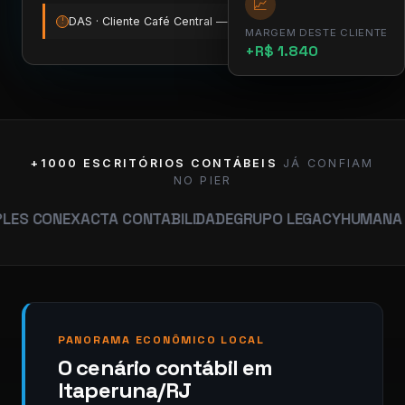
📈
DAS · Cliente Café Central — vence amanhã
12:00
!
MARGEM DESTE CLIENTE
+R$ 1.840
+1000 ESCRITÓRIOS CONTÁBEIS
JÁ CONFIAM
NO PIER
EXACTA CONTABILIDADE
GRUPO LEGACY
HUMANA CONTABIL
PANORAMA ECONÔMICO LOCAL
O cenário contábil em
Itaperuna/RJ