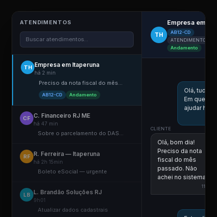
Empresa em Ita
ATENDIMENTOS
AB12-CD
TH
Buscar atendimentos...
ATENDIMENTO ELE
Andamento
Empresa em Itaperuna
TH
COLA
há 2 min
Preciso da nota fiscal do mês...
Olá, tudo 
AB12-CD
Andamento
Em que po
ajudar hoje
C. Financeiro RJ ME
CF
há 47 min
CLIENTE
Sobre o parcelamento do DAS...
Olá, bom dia!
Preciso da nota
R. Ferreira — Itaperuna
RF
fiscal do mês
há 2h 15min
passado. Não
Boleto eSocial — urgente
achei no sistema.
11:00
L. Brandão Soluções RJ
LB
COLA
9h01
Atualizar dados cadastrais