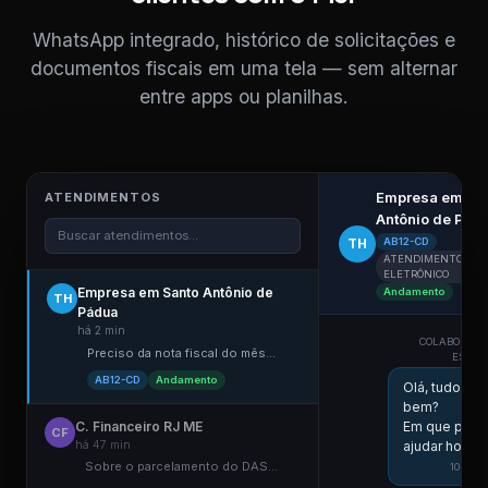
WhatsApp integrado, histórico de solicitações e
documentos fiscais em uma tela — sem alternar
entre apps ou planilhas.
Empresa em Sa
ATENDIMENTOS
Antônio de Pád
Buscar atendimentos...
TH
AB12-CD
ATENDIMENTO
ELETRÔNICO
Empresa em Santo Antônio de
Andamento
TH
Pádua
há 2 min
COLABORADO
Preciso da nota fiscal do mês...
ESCRIT
AB12-CD
Andamento
Olá, tudo
bem?
C. Financeiro RJ ME
Em que poss
CF
há 47 min
ajudar hoje?
Sobre o parcelamento do DAS...
10:58 