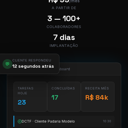
/mês
A PARTIR DE
3 — 100+
COLABORADORES
7 dias
IMPLANTAÇÃO
CLIENTE RESPONDEU
💬
12 segundos atrás
app.pier.mobi/dashboard
TAREFAS
CONCLUÍDAS
RECEITA MÊS
HOJE
17
R$ 84k
23
DCTF · Cliente Padaria Modelo
10:30
✓