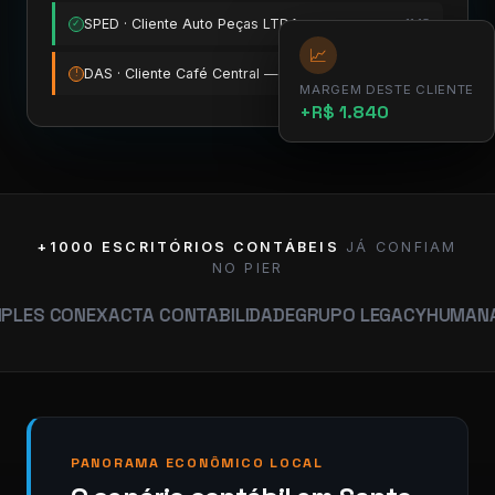
SPED · Cliente Auto Peças LTDA
11:15
✓
📈
DAS · Cliente Café Central — vence amanhã
12:00
!
MARGEM DESTE CLIENTE
+R$ 1.840
+1000 ESCRITÓRIOS CONTÁBEIS
JÁ CONFIAM
NO PIER
N
EXACTA CONTABILIDADE
GRUPO LEGACY
HUMANA CONTAB
PANORAMA ECONÔMICO LOCAL