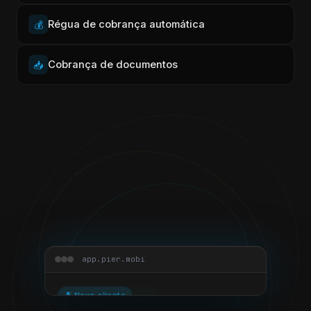
Régua de cobrança automática
💰
Cobrança de documentos
📥
app.pier.mobi
Cadastro simples
👤
👤 Novo cliente
CNPJ