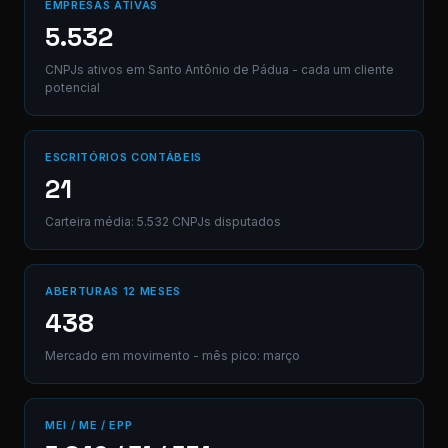
EMPRESAS ATIVAS
mensagem...
(Ctrl+Enter para envia
5.532
CNPJs ativos em Santo Antônio de Pádua - cada um cliente
potencial
ESCRITÓRIOS CONTÁBEIS
21
Carteira média: 5.532 CNPJs disputados
ABERTURAS 12 MESES
438
Mercado em movimento - mês pico: março
MEI / ME / EPP