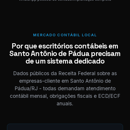
Localizei!
Segue o link
para download
da nota.
NF_Santo An
MERCADO CONTÁBIL LOCAL
de
Pádua_05202
Por que escritórios contábeis em
PDF
PDF · 248 KB
Santo Antônio de Pádua precisam
11:03 
de um sistema dedicado
Perfeito,
obrigado! 😊
Dados públicos da Receita Federal sobre as
11:04
empresas-cliente em Santo Antônio de
Pádua/RJ - todas demandam atendimento
⚠ Nota interna
NF competência
contábil mensal, obrigações fiscais e ECD/ECF
05/2026 enviada.
anuais.
Registrado em AB12-
CD.
Digite uma