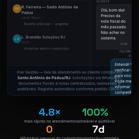
CLIENTE
R. Ferreira — Santo Antônio de
RF
Olá, bom dia!
Pádua
Preciso da
há 2h 15min
nota fiscal do
Boleto eSocial — urgente
mês passado.
Não achei no
L. Brandão Soluções RJ
sistema.
LB
9h01
11:00
Atualizar dados cadastrais
COLABORADO
ESCRIT
Entendi! Vou
verificar aqui
Pier Gestão — tela de atendimento ao cliente contábil em
para você.
Santo Antônio de Pádua/RJ
: solicitações via WhatsApp,
Pode me
documentos fiscais e notas centralizados, rastreáveis e
informar a
auditáveis. Registro automático conforme padrão CRCRJ.
competência
11:01 
4.8×
100%
Competência
05/2026, por
favor.
mais rápido no atendimento
rastreável e auditável
0
7d
11:01
COLABORADO
WhatsApp pessoal do contador
implantação completa
ESCRIT