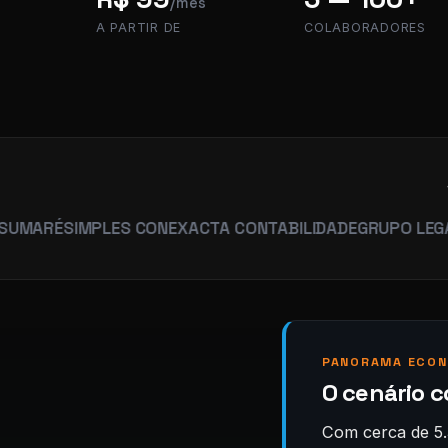
/mês
A PARTIR DE
COLABORADORES
É
SIMPLES CON
EXACTA CONTABILIDADE
GRUPO LEGACY
HUM
PANORAMA ECON
O cenário c
Com cerca de 5.