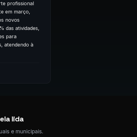
te profissional
te em março,
os novos
 das atividades,
es para
s, atendendo à
ela lida
uais e municipais.