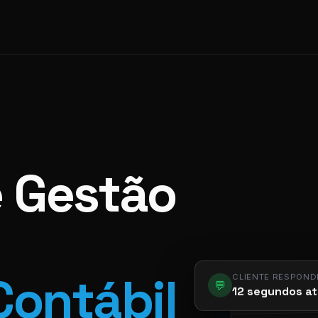
e Gestão
CLIENTE RESPOND
Contábil
💬
12 segundos at
app.pier.m