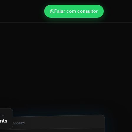
Falar com consultor
EU
rás
obi/dashboard