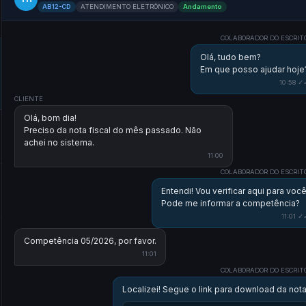
AB12-CD
ATENDIMENTO ELETRÔNICO
Andamento
COLABORADOR DO ESCRIT
Olá, tudo bem?
Em que posso ajudar hoje
10:58 ✓
CLIENTE
Olá, bom dia!
Preciso da nota fiscal do mês passado. Não
achei no sistema.
11:00
COLABORADOR DO ESCRIT
Entendi! Vou verificar aqui para você
Pode me informar a competência?
11:01 ✓
Competência 05/2026, por favor.
11:01
COLABORADOR DO ESCRIT
Localizei! Segue o link para download da nota