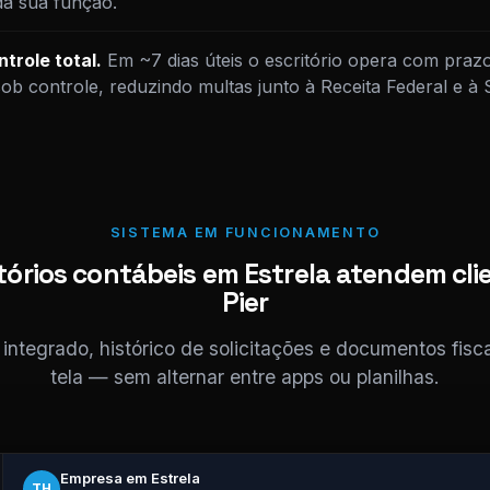
da sua função.
trole total.
Em ~7 dias úteis o escritório opera com praz
sob controle, reduzindo multas junto à Receita Federal e à
SISTEMA EM FUNCIONAMENTO
tórios contábeis em Estrela atendem cli
Pier
ntegrado, histórico de solicitações e documentos fis
tela — sem alternar entre apps ou planilhas.
Empresa em Estrela
TH