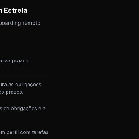
 Estrela
nboarding remoto
niza prazos,
ura as obrigações
os prazos.
s de obrigações e a
m perfil com tarefas