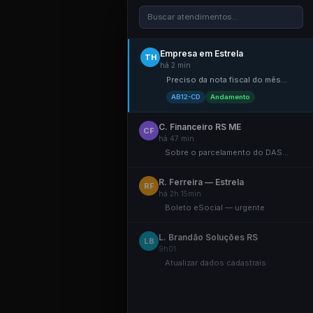
Buscar atendimentos...
Empresa em Estrela
TH
há 2 min
Preciso da nota fiscal do mês...
AB12-CD
Andamento
C. Financeiro RS ME
CF
há 47 min
Sobre o parcelamento do DAS...
R. Ferreira — Estrela
RF
há 2h 15min
Boleto eSocial — urgente
L. Brandão Soluções RS
LB
9h01
Atualizar dados cadastrais