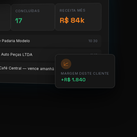
RECEITA MÊS
CONCLUÍDAS
R$ 84k
17
te Padaria Modelo
10:30
te Auto Peças LTDA
11:15
📈
e Café Central — vence amanhã
12:00
MARGEM DESTE CLIENTE
+R$ 1.840