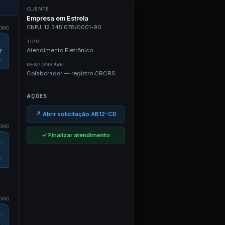
CLIENTE
Empresa em Estrela
CNPJ: 12.345.678/0001-90
ÓRIO
TIPO
Atendimento Eletrônico
?
✓
RESPONSÁVEL
Colaborador — registro CRCRS
AÇÕES
↗ Abrir solicitação AB12-CD
ÓRIO
✓ Finalizar atendimento
.
✓
ÓRIO
.