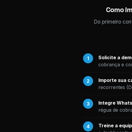
Como im
Do primeiro con
Solicite a de
1
cobrança e com
Importe sua ca
2
recorrentes (
Integre Whats
3
régua de cobr
Treine a equip
4