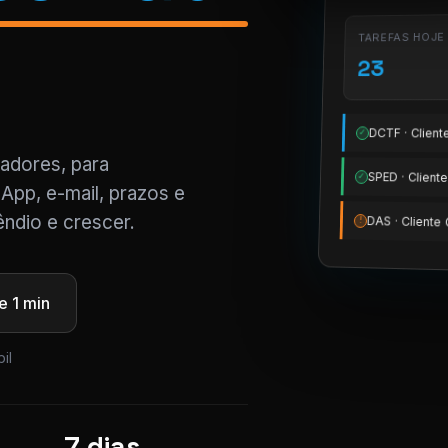
TAREFAS HOJE
23
DCTF · Clien
✓
tadores, para
SPED · Clien
✓
App, e-mail, prazos e
ndio e crescer.
DAS · Client
!
 1 min
il
7 dias