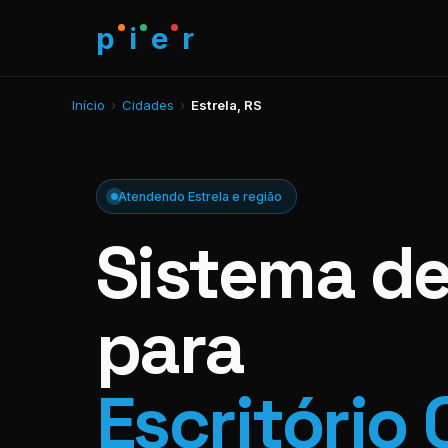
p
i
e
r
Início
›
Cidades
›
Estrela, RS
Atendendo Estrela e região
Sistema d
para
Escritório 