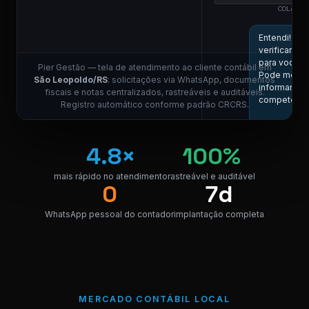
COLABOR
ES
Entendi! Vou
verificar aqu
para você.
Pier Gestão — tela de atendimento ao cliente contábil em
Pode me
São Leopoldo/RS
: solicitações via WhatsApp, documentos
informar a
fiscais e notas centralizados, rastreáveis e auditáveis.
competênci
Registro automático conforme padrão CRCRS.
11
Competência
4.8×
100%
05/2026, por
favor.
mais rápido no atendimento
rastreável e auditável
11:01
0
7d
COLABOR
ES
WhatsApp pessoal do contador
implantação completa
Localizei! Se
link para
download da n
NF_São
Leopoldo_0
PDF
PDF · 248 KB
MERCADO CONTÁBIL LOCAL