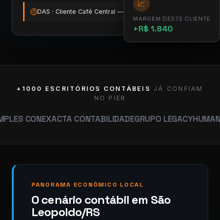
📈
DAS · Cliente Café Central — vence amanhã
12:00
!
MARGEM DESTE CLIENTE
+R$ 1.840
+1000 ESCRITÓRIOS CONTÁBEIS
JÁ CONFIAM
NO PIER
ON
EXACTA CONTABILIDADE
GRUPO LEGACY
HUMANA CONTAB
PANORAMA ECONÔMICO LOCAL
O cenário contábil em São
Leopoldo/RS