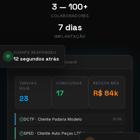
3 — 100+
COLABORADORES
7 dias
IMPLANTAÇÃO
CLIENTE RESPONDEU
💬
12 segundos atrás
app.pier.mobi/dashboard
TAREFAS
CONCLUÍDAS
RECEITA MÊS
HOJE
17
R$ 84k
23
DCTF · Cliente Padaria Modelo
10:30
✓
SPED · Cliente Auto Peças LTDA
11:15
✓