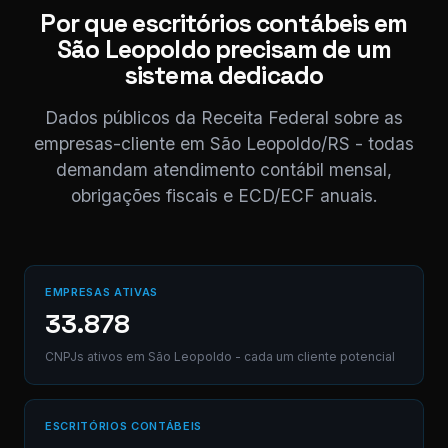
11:
Por que escritórios contábeis em
São Leopoldo precisam de um
Perfeito,
obrigado! 😊
sistema dedicado
11:04
Dados públicos da Receita Federal sobre as
⚠ Nota interna
NF competência 05/
empresas-cliente em São Leopoldo/RS - todas
enviada. Registrado 
AB12-CD.
demandam atendimento contábil mensal,
obrigações fiscais e ECD/ECF anuais.
Digite uma mensagem
(Ctrl+Enter para envia
EMPRESAS ATIVAS
33.878
CNPJs ativos em São Leopoldo - cada um cliente potencial
ESCRITÓRIOS CONTÁBEIS