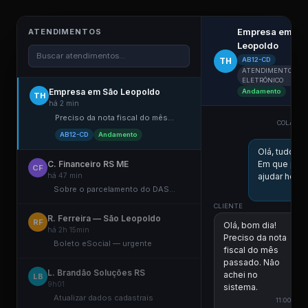
Empresa em Sã
ATENDIMENTOS
Leopoldo
Buscar atendimentos...
TH
AB12-CD
ATENDIMENTO
ELETRÔNICO
Empresa em São Leopoldo
Andamento
TH
há 2 min
Preciso da nota fiscal do mês...
COLABOR
ES
AB12-CD
Andamento
Olá, tudo b
C. Financeiro RS ME
Em que pos
CF
há 47 min
ajudar hoje?
Sobre o parcelamento do DAS...
10:
CLIENTE
R. Ferreira — São Leopoldo
RF
Olá, bom dia!
há 2h 15min
Preciso da nota
Boleto eSocial — urgente
fiscal do mês
passado. Não
L. Brandão Soluções RS
achei no
LB
9h01
sistema.
Atualizar dados cadastrais
11:00