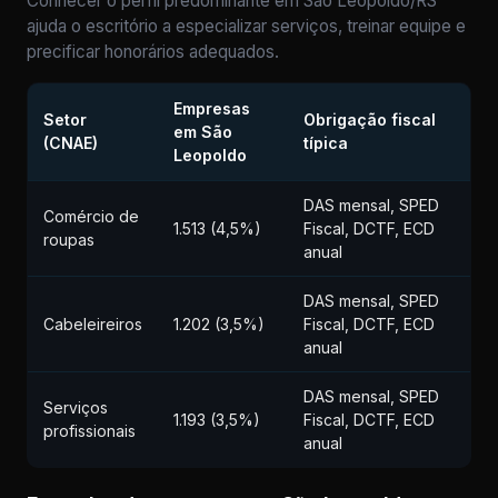
Conhecer o perfil predominante em São Leopoldo/RS
ajuda o escritório a especializar serviços, treinar equipe e
precificar honorários adequados.
Empresas
Setor
Obrigação fiscal
em São
(CNAE)
típica
Leopoldo
DAS mensal, SPED
Comércio de
1.513 (4,5%)
Fiscal, DCTF, ECD
roupas
anual
DAS mensal, SPED
Cabeleireiros
1.202 (3,5%)
Fiscal, DCTF, ECD
anual
DAS mensal, SPED
Serviços
1.193 (3,5%)
Fiscal, DCTF, ECD
profissionais
anual