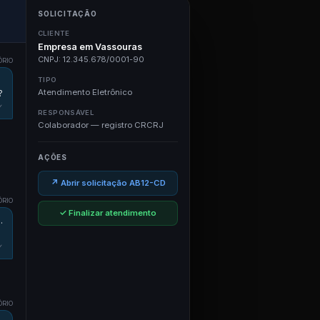
SOLICITAÇÃO
CLIENTE
Empresa em Vassouras
CNPJ: 12.345.678/0001-90
ÓRIO
TIPO
Atendimento Eletrônico
?
✓
RESPONSÁVEL
Colaborador — registro CRCRJ
AÇÕES
↗ Abrir solicitação AB12-CD
ÓRIO
✓ Finalizar atendimento
.
✓
ÓRIO