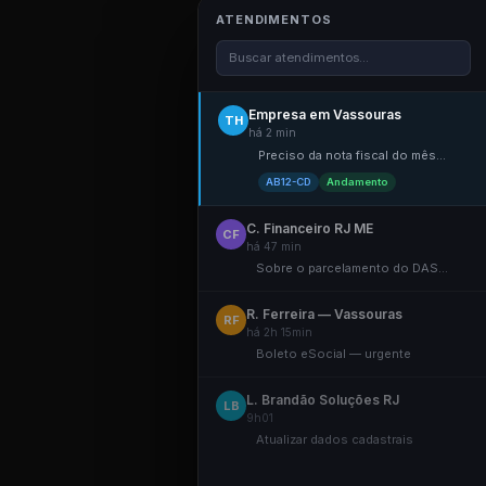
ATENDIMENTOS
Buscar atendimentos...
Empresa em Vassouras
TH
há 2 min
Preciso da nota fiscal do mês...
AB12-CD
Andamento
C. Financeiro RJ ME
CF
há 47 min
Sobre o parcelamento do DAS...
R. Ferreira — Vassouras
RF
há 2h 15min
Boleto eSocial — urgente
L. Brandão Soluções RJ
LB
9h01
Atualizar dados cadastrais