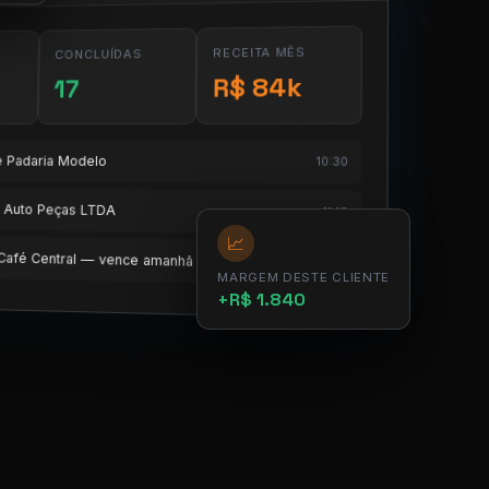
RECEITA MÊS
CONCLUÍDAS
R$ 84k
17
te Padaria Modelo
10:30
te Auto Peças LTDA
11:15
📈
e Café Central — vence amanhã
12:00
MARGEM DESTE CLIENTE
+R$ 1.840