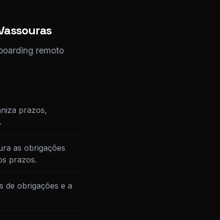
 Vassouras
nboarding remoto
niza prazos,
.
ura as obrigações
os prazos.
s de obrigações e a