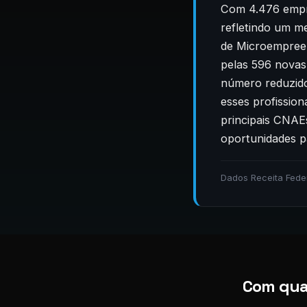
Com 4.476 empre
refletindo um m
de Microempreen
pelas 596 novas
número reduzido 
esses profissio
principais CNAEs
oportunidades p
Dados Receita Fede
Com quai