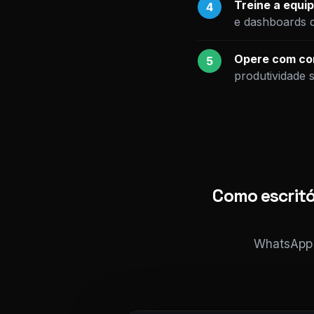
Treine a equip
4
e dashboards 
Opere com con
5
produtividade 
Como escritó
WhatsApp i