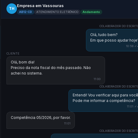
Empresa em Vassouras
TH
AB12-CD
ATENDIMENTO ELETRÔNICO
Andamento
COLABORADOR DO ESCRIT
Olá, tudo bem?
Em que posso ajudar hoje
10:58 ✓
CLIENTE
Olá, bom dia!
Preciso da nota fiscal do mês passado. Não
achei no sistema.
11:00
COLABORADOR DO ESCRIT
Entendi! Vou verificar aqui para você
Pode me informar a competência?
11:01 ✓
Competência 05/2026, por favor.
11:01
COLABORADOR DO ESCRIT