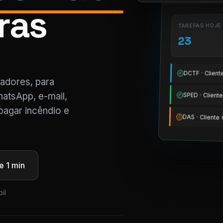
ras
TAREFAS HOJE
23
DCTF · Clien
✓
tadores, para
atsApp, e-mail,
SPED · Clien
✓
pagar incêndio e
DAS · Client
!
 1 min
il