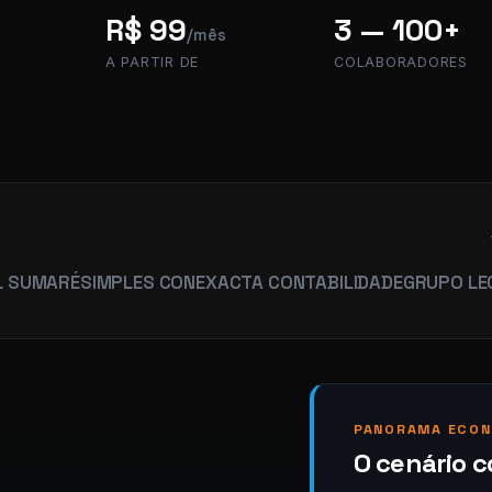
R$ 99
3 — 100+
/mês
A PARTIR DE
COLABORADORES
É
SIMPLES CON
EXACTA CONTABILIDADE
GRUPO LEGACY
HU
PANORAMA ECON
O cenário c