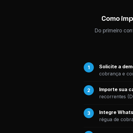
Como impl
Do primeiro con
Solicite a de
1
cobrança e com
Importe sua ca
2
recorrentes (
Integre Whats
3
régua de cobr