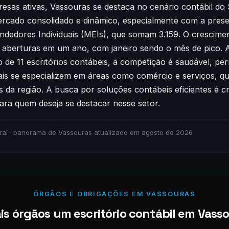
sas ativas, Vassouras se destaca no cenário contábil do 
ercado consolidado e dinâmico, especialmente com a presen
dedores Individuais (MEIs), que somam 3.159. O crescimen
 aberturas em um ano, com janeiro sendo o mês de pico. 
de 11 escritórios contábeis, a competição é saudável, per
nais se especializem em áreas como comércio e serviços, q
 da região. A busca por soluções contábeis eficientes é c
ara quem deseja se destacar nesse setor.
ral · panorama de Vassouras atualizado em agosto de 2026
ÓRGÃOS E OBRIGAÇÕES EM VASSOURAS
s órgãos um escritório contábil em Vasso