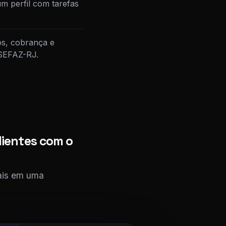
m perfil com tarefas
os, cobrança e
 SEFAZ-RJ.
lientes com o
cais em uma