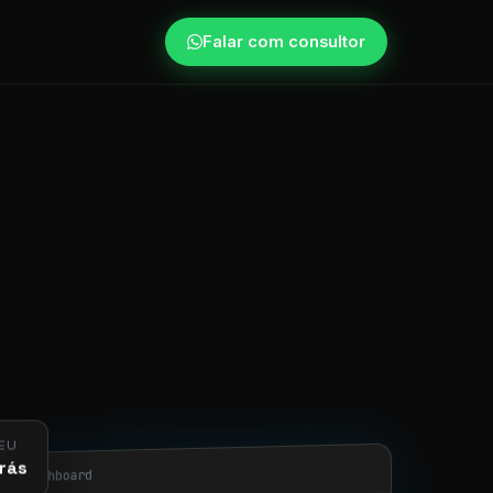
Falar com consultor
EU
rás
obi/dashboard