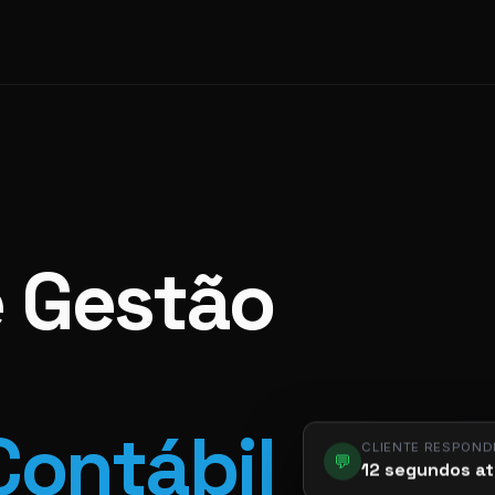
e Gestão
Contábil
CLIENTE RESPOND
💬
12 segundos at
app.pier.m