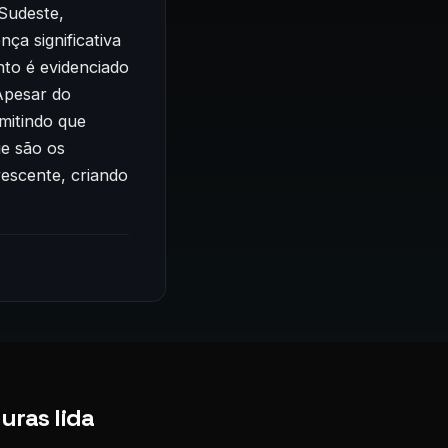
Sudeste,
ça significativa
to é evidenciado
Apesar do
mitindo que
ue são os
rescente, criando
uras lida