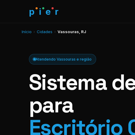
p
i
e
r
Início
›
Cidades
›
Vassouras, RJ
Atendendo Vassouras e região
Sistema d
para
Escritório 