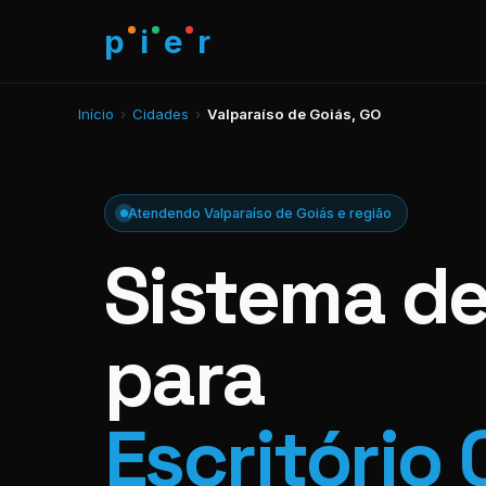
p
i
e
r
Início
›
Cidades
›
Valparaíso de Goiás, GO
Atendendo Valparaíso de Goiás e região
Sistema d
para
Escritório 