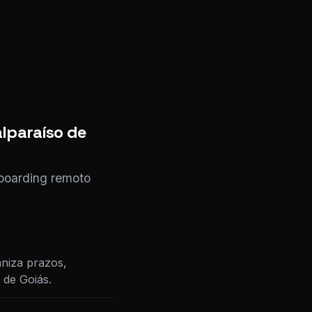
alparaíso de
nboarding remoto
niza prazos,
 de Goiás.