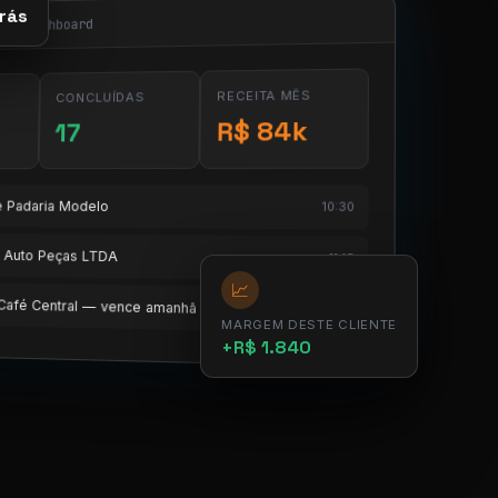
rás
obi/dashboard
RECEITA MÊS
CONCLUÍDAS
R$ 84k
17
te Padaria Modelo
10:30
te Auto Peças LTDA
11:15
📈
e Café Central — vence amanhã
12:00
MARGEM DESTE CLIENTE
+R$ 1.840