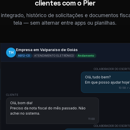
clientes com o Pier
ntegrado, histórico de solicitações e documentos fis
tela — sem alternar entre apps ou planilhas.
Empresa em Valparaíso de Goiás
TH
AB12-CD
ATENDIMENTO ELETRÔNICO
Andamento
COLABORADOR DO ESCRIT
Olá, tudo bem?
Em que posso ajudar hoje
10:58 ✓
CLIENTE
Olá, bom dia!
Preciso da nota fiscal do mês passado. Não
achei no sistema.
11:00
COLABORADOR DO ESCRIT