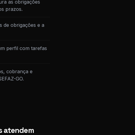
ura as obrigações
os prazos.
s de obrigações e a
m perfil com tarefas
os, cobrança e
à SEFAZ-GO.
ás atendem