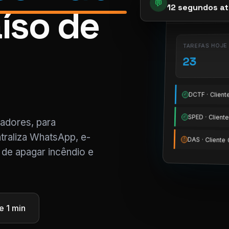
💬
12 segundos at
íso de
app.pier.m
TAREFAS HOJE
23
DCTF · Clien
✓
SPED · Clien
✓
tadores, para
traliza WhatsApp, e-
DAS · Client
!
 de apagar incêndio e
 1 min