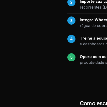
Importe sua ca
2
recorrentes (
Integre Whats
3
régua de cobr
Treine a equip
4
e dashboards 
Opere com con
5
produtividade 
Como escr