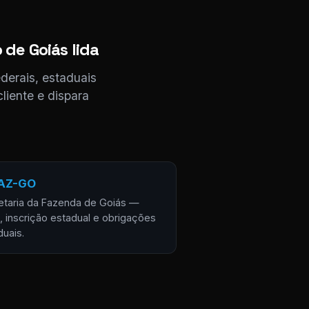
 de Goiás lida
derais, estaduais
liente e dispara
AZ-GO
etaria da Fazenda de Goiás —
, inscrição estadual e obrigações
duais.