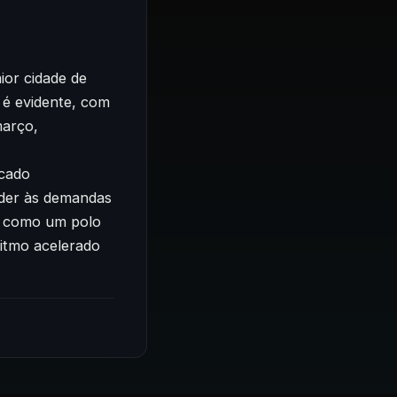
ior cidade de
 é evidente, com
março,
rcado
nder às demandas
a como um polo
itmo acelerado