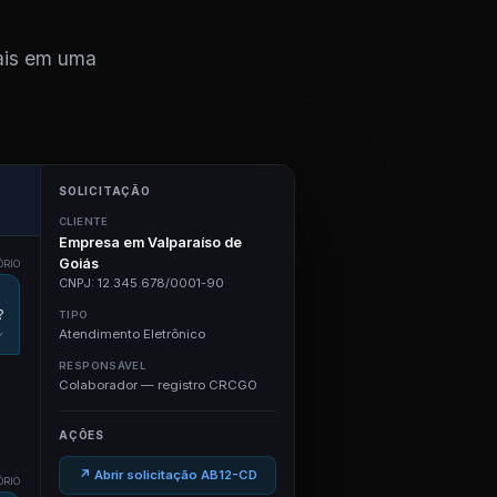
cais em uma
SOLICITAÇÃO
CLIENTE
Empresa em Valparaíso de
Goiás
ÓRIO
CNPJ: 12.345.678/0001-90
?
TIPO
Atendimento Eletrônico
✓
RESPONSÁVEL
Colaborador — registro CRCGO
AÇÕES
↗ Abrir solicitação AB12-CD
ÓRIO