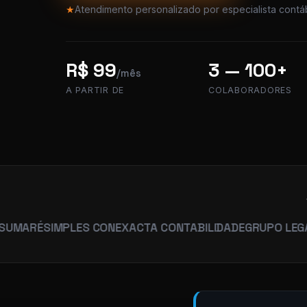
★
Atendimento personalizado por especialista contáb
R$ 99
3 — 100+
/mês
A PARTIR DE
COLABORADORES
É
SIMPLES CON
EXACTA CONTABILIDADE
GRUPO LEGACY
HUM