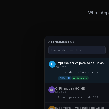
WhatsApp i
ATENDIMENTOS
Buscar atendimentos...
Empresa em Valparaíso de Goiás
TH
há 2 min
Preciso da nota fiscal do mês...
AB12-CD
Andamento
C. Financeiro GO ME
CF
há 47 min
Sobre o parcelamento do DAS...
R. Ferreira — Valparaíso de Goiás
RF