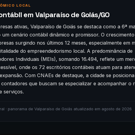
ÔMICO LOCAL
ontábil em Valparaíso de Goiás/GO
esas ativas, Valparaíso de Goiás se destaca como a 6ª ma
o um cenário contábil dinâmico e promissor. O crescimento
resas surgindo nos últimos 12 meses, especialmente em 
vitalidade do empreendedorismo local. A predominância de
ores Individuais (MEIs), somando 16.494, reflete um me
cessível, onde os 72 escritórios contábeis atuam para ate
expansão. Com CNAEs de destaque, a cidade se posicion
a contadores que buscam se especializar e acompanhar o r
e serviços.
ral · panorama de Valparaíso de Goiás atualizado em agosto de 2026