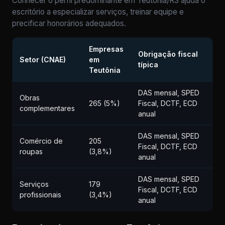
Conhecer o perfil predominante em Teutônia/RS ajuda o
escritório a especializar serviços, treinar equipe e
precificar honorários adequados.
Empresas
Obrigação fiscal
Setor (CNAE)
em
típica
Teutônia
DAS mensal, SPED
Obras
265 (5%)
Fiscal, DCTF, ECD
complementares
anual
DAS mensal, SPED
Comércio de
205
Fiscal, DCTF, ECD
roupas
(3,8%)
anual
DAS mensal, SPED
Serviços
179
Fiscal, DCTF, ECD
profissionais
(3,4%)
anual