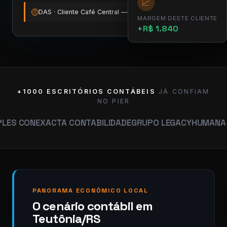
📈
DAS · Cliente Café Central — vence amanhã
12:00
!
MARGEM DESTE CLIENTE
+R$ 1.840
+1000 ESCRITÓRIOS CONTÁBEIS
JÁ CONFIAM
NO PIER
EXACTA CONTABILIDADE
GRUPO LEGACY
HUMANA CONTABI
PANORAMA ECONÔMICO LOCAL
O cenário contábil em
Teutônia/RS