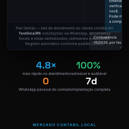
Entendi! Vo
verificar aq
você.
Pode me in
a competên
Pier Gestão — tela de atendimento ao cliente contábil em
Teutônia/RS
: solicitações via WhatsApp, documentos
Competência
fiscais e notas centralizados, rastreáveis e auditáveis.
05/2026, por favor.
Registro automático conforme padrão CRCRS.
11:01
COLABORADOR DO 
4.8×
100%
Localizei! Se
link para dow
da nota.
mais rápido no atendimento
rastreável e auditável
0
7d
NF_Teutôni
PDF · 248 KB
PDF
WhatsApp pessoal do contador
implantação completa
Perfeito, obrigado!
😊
11:04
MERCADO CONTÁBIL LOCAL
⚠ Nota interna