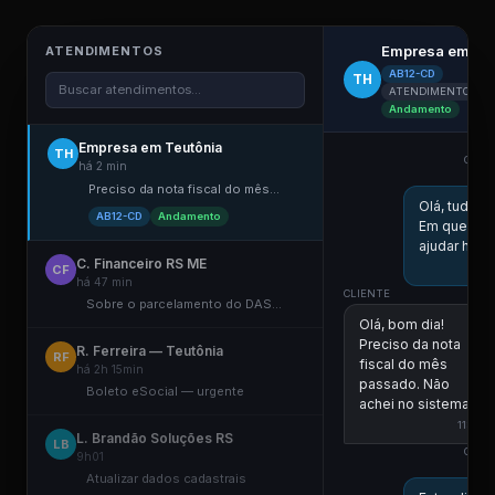
Empresa em Te
ATENDIMENTOS
AB12-CD
TH
Buscar atendimentos...
ATENDIMENTO ELE
Andamento
Empresa em Teutônia
TH
COLA
há 2 min
Preciso da nota fiscal do mês...
Olá, tudo 
AB12-CD
Andamento
Em que po
ajudar hoje
C. Financeiro RS ME
CF
há 47 min
CLIENTE
Sobre o parcelamento do DAS...
Olá, bom dia!
Preciso da nota
R. Ferreira — Teutônia
RF
fiscal do mês
há 2h 15min
passado. Não
Boleto eSocial — urgente
achei no sistema.
11:00
L. Brandão Soluções RS
LB
COLA
9h01
Atualizar dados cadastrais