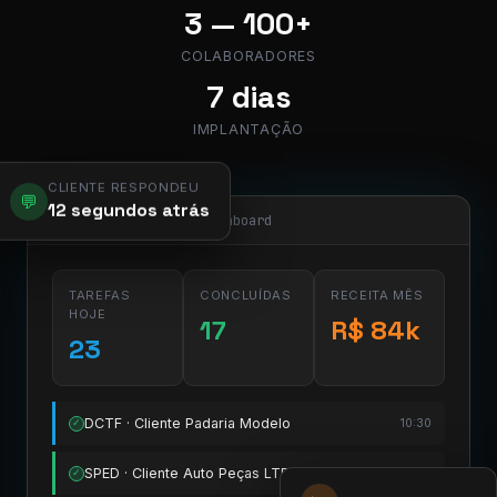
3 — 100+
COLABORADORES
7 dias
IMPLANTAÇÃO
CLIENTE RESPONDEU
💬
12 segundos atrás
app.pier.mobi/dashboard
TAREFAS
CONCLUÍDAS
RECEITA MÊS
HOJE
17
R$ 84k
23
DCTF · Cliente Padaria Modelo
10:30
✓
SPED · Cliente Auto Peças LTDA
11:15
✓