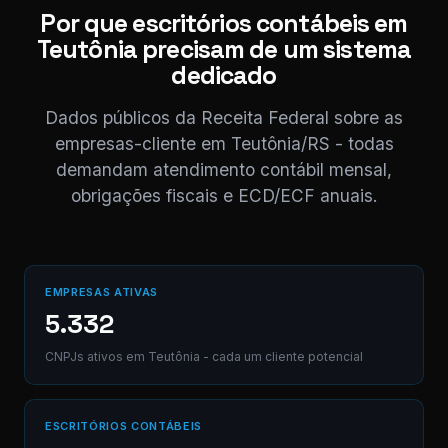
NF competência 05/
Por que escritórios contábeis em
enviada. Registrado 
Teutônia precisam de um sistema
AB12-CD.
dedicado
Digite uma mensagem
Dados públicos da Receita Federal sobre as
(Ctrl+Enter para envia
empresas-cliente em Teutônia/RS - todas
demandam atendimento contábil mensal,
obrigações fiscais e ECD/ECF anuais.
EMPRESAS ATIVAS
5.332
CNPJs ativos em Teutônia - cada um cliente potencial
ESCRITÓRIOS CONTÁBEIS