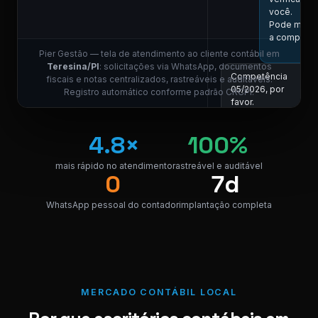
você.
Pode me in
a competên
Pier Gestão — tela de atendimento ao cliente contábil em
Teresina/PI
: solicitações via WhatsApp, documentos
Competência
fiscais e notas centralizados, rastreáveis e auditáveis.
05/2026, por
Registro automático conforme padrão CRCPI.
favor.
11:01
COLABORADOR DO 
4.8×
100%
Localizei! Se
link para dow
mais rápido no atendimento
rastreável e auditável
0
7d
da nota.
NF_Teresin
WhatsApp pessoal do contador
implantação completa
PDF · 248 KB
PDF
Perfeito,
obrigado! 😊
11:04
MERCADO CONTÁBIL LOCAL
⚠ Nota interna