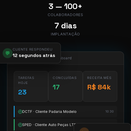
3 — 100+
COLABORADORES
7 dias
IMPLANTAÇÃO
CLIENTE RESPONDEU
💬
12 segundos atrás
app.pier.mobi/dashboard
TAREFAS
CONCLUÍDAS
RECEITA MÊS
HOJE
17
R$ 84k
23
DCTF · Cliente Padaria Modelo
10:30
✓
SPED · Cliente Auto Peças LTDA
11:15
✓