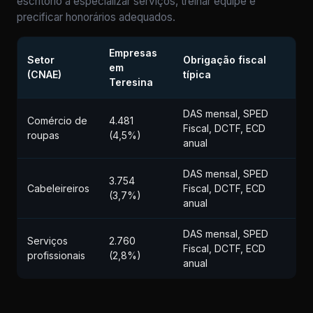
escritório a especializar serviços, treinar equipe e
precificar honorários adequados.
Empresas
Setor
Obrigação fiscal
em
(CNAE)
típica
Teresina
DAS mensal, SPED
Comércio de
4.481
Fiscal, DCTF, ECD
roupas
(4,5%)
anual
DAS mensal, SPED
3.754
Cabeleireiros
Fiscal, DCTF, ECD
(3,7%)
anual
DAS mensal, SPED
Serviços
2.760
Fiscal, DCTF, ECD
profissionais
(2,8%)
anual