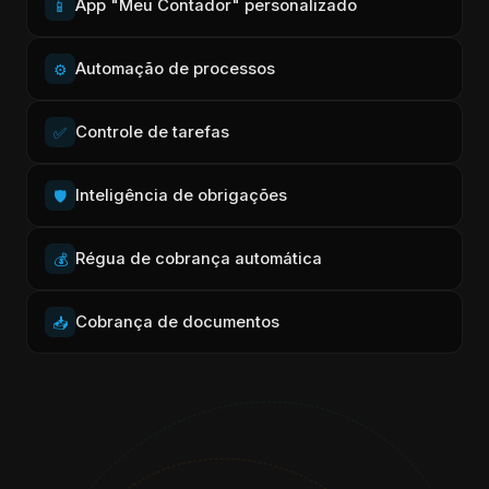
App "Meu Contador" personalizado
📱
Automação de processos
⚙️
Controle de tarefas
✅
Inteligência de obrigações
🛡️
Régua de cobrança automática
💰
Cobrança de documentos
📥