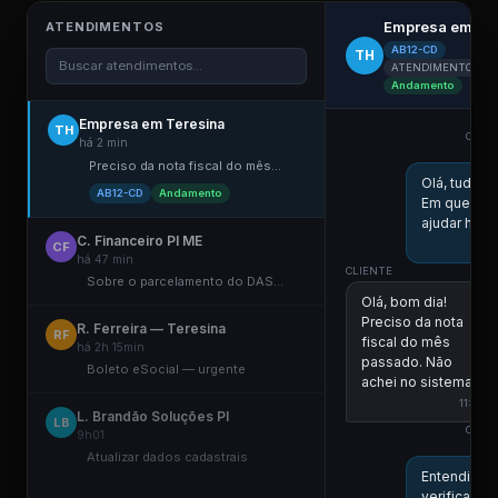
Empresa em Te
ATENDIMENTOS
AB12-CD
TH
Buscar atendimentos...
ATENDIMENTO ELE
Andamento
Empresa em Teresina
TH
COLA
há 2 min
Preciso da nota fiscal do mês...
Olá, tudo 
AB12-CD
Andamento
Em que po
ajudar hoje
C. Financeiro PI ME
CF
há 47 min
CLIENTE
Sobre o parcelamento do DAS...
Olá, bom dia!
Preciso da nota
R. Ferreira — Teresina
RF
fiscal do mês
há 2h 15min
passado. Não
Boleto eSocial — urgente
achei no sistema.
11:00
L. Brandão Soluções PI
LB
COLA
9h01
Atualizar dados cadastrais
Entendi! Vo
verificar aq