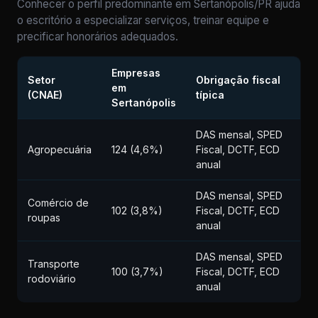
Conhecer o perfil predominante em Sertanópolis/PR ajuda
o escritório a especializar serviços, treinar equipe e
precificar honorários adequados.
Empresas
Setor
Obrigação fiscal
em
(CNAE)
típica
Sertanópolis
DAS mensal, SPED
Agropecuária
124 (4,6%)
Fiscal, DCTF, ECD
anual
DAS mensal, SPED
Comércio de
102 (3,8%)
Fiscal, DCTF, ECD
roupas
anual
DAS mensal, SPED
Transporte
100 (3,7%)
Fiscal, DCTF, ECD
rodoviário
anual