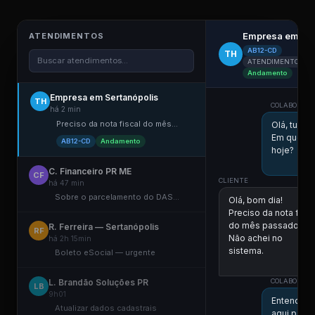
Empresa em Ser
ATENDIMENTOS
AB12-CD
TH
Buscar atendimentos...
ATENDIMENTO ELE
Andamento
Empresa em Sertanópolis
TH
COLABORADOR
há 2 min
Preciso da nota fiscal do mês...
Olá, tudo
Em que po
AB12-CD
Andamento
hoje?
C. Financeiro PR ME
CF
CLIENTE
há 47 min
Sobre o parcelamento do DAS...
Olá, bom dia!
Preciso da nota fisca
do mês passado.
R. Ferreira — Sertanópolis
RF
Não achei no
há 2h 15min
sistema.
Boleto eSocial — urgente
11:
L. Brandão Soluções PR
COLABORADOR
LB
9h01
Entendi! Vo
Atualizar dados cadastrais
aqui para 