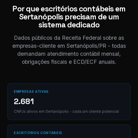
Por que escritórios contábeis em
Digite uma mensagem
Sertanópolis precisam de um
(Ctrl+Enter para envia
sistema dedicado
Dados públicos da Receita Federal sobre as
empresas-cliente em Sertanópolis/PR - todas
demandam atendimento contábil mensal,
obrigações fiscais e ECD/ECF anuais.
EMPRESAS ATIVAS
2.681
CNPJs ativos em Sertanópolis - cada um cliente potencial
ESCRITÓRIOS CONTÁBEIS