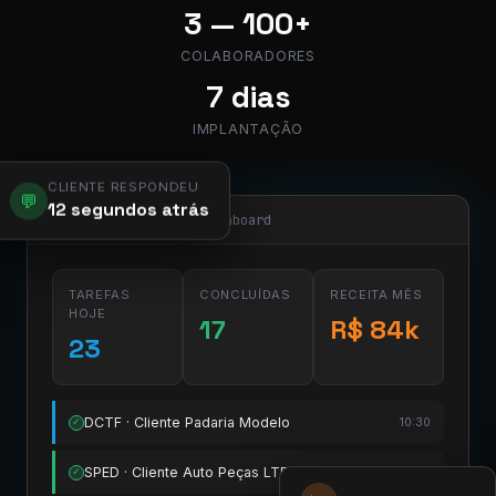
3 — 100+
COLABORADORES
7 dias
IMPLANTAÇÃO
CLIENTE RESPONDEU
💬
12 segundos atrás
app.pier.mobi/dashboard
TAREFAS
CONCLUÍDAS
RECEITA MÊS
HOJE
17
R$ 84k
23
DCTF · Cliente Padaria Modelo
10:30
✓
SPED · Cliente Auto Peças LTDA
11:15
✓