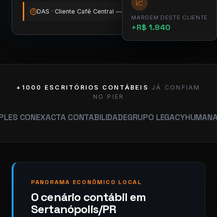
📈
DAS · Cliente Café Central — vence amanhã
12:00
!
MARGEM DESTE CLIENTE
+R$ 1.840
+1000 ESCRITÓRIOS CONTÁBEIS
JÁ CONFIAM
NO PIER
EXACTA CONTABILIDADE
GRUPO LEGACY
HUMANA CONTABI
PANORAMA ECONÔMICO LOCAL
O cenário contábil em
Sertanópolis/PR