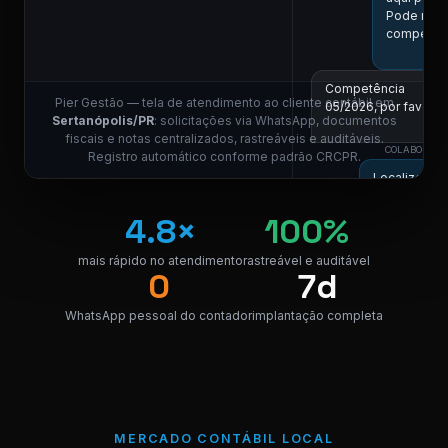
Pode me i
competên
Competência
Pier Gestão — tela de atendimento ao cliente contábil em
05/2026, por favor.
Sertanópolis/PR
: solicitações via WhatsApp, documentos
11:
fiscais e notas centralizados, rastreáveis e auditáveis.
COLABORADOR
Registro automático conforme padrão CRCPR.
Localizei! Se
para downlo
4.8×
100%
NF_Sertan
PDF · 248 K
PDF
mais rápido no atendimento
rastreável e auditável
0
7d
Perfeito, obrigado! 
WhatsApp pessoal do contador
implantação completa
11:0
⚠ Nota interna
NF competência 05/
enviada. Registrado 
CD.
MERCADO CONTÁBIL LOCAL