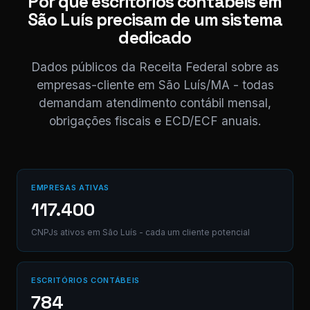
Por que escritórios contábeis em
NF_São
São Luís precisam de um sistema
Luís_052026.
PDF
dedicado
PDF · 248 KB
11:03 ✓✓
Dados públicos da Receita Federal sobre as
Perfeito,
empresas-cliente em São Luís/MA - todas
obrigado! 😊
demandam atendimento contábil mensal,
11:04
obrigações fiscais e ECD/ECF anuais.
⚠ Nota interna
NF competência
05/2026 enviada.
Registrado em
AB12-CD.
EMPRESAS ATIVAS
117.400
Digite uma
CNPJs ativos em São Luís - cada um cliente potencial
mensagem...
(Ctrl+Enter para
enviar)
ESCRITÓRIOS CONTÁBEIS
784