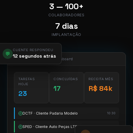
3 — 100+
COLABORADORES
7 dias
IMPLANTAÇÃO
CLIENTE RESPONDEU
💬
12 segundos atrás
app.pier.mobi/dashboard
TAREFAS
CONCLUÍDAS
RECEITA MÊS
HOJE
17
R$ 84k
23
DCTF · Cliente Padaria Modelo
10:30
✓
SPED · Cliente Auto Peças LTDA
11:15
✓