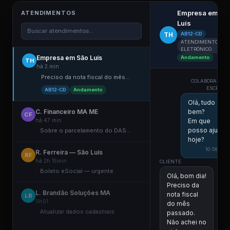
Empresa em Sã
ATENDIMENTOS
Luís
Buscar atendimentos...
TH
AB12-CD
ATENDIMENTO
ELETRÔNICO
Empresa em São Luís
Andamento
TH
há 2 min
Preciso da nota fiscal do mês...
COLABORADOR 
ESCRITÓR
AB12-CD
Andamento
Olá, tudo
C. Financeiro MA ME
bem?
CF
há 47 min
Em que
posso ajudar
Sobre o parcelamento do DAS...
hoje?
10:58 ✓✓
R. Ferreira — São Luís
RF
há 2h 15min
CLIENTE
Boleto eSocial — urgente
Olá, bom dia!
Preciso da
L. Brandão Soluções MA
nota fiscal
LB
9h01
do mês
Atualizar dados cadastrais
passado.
Não achei no