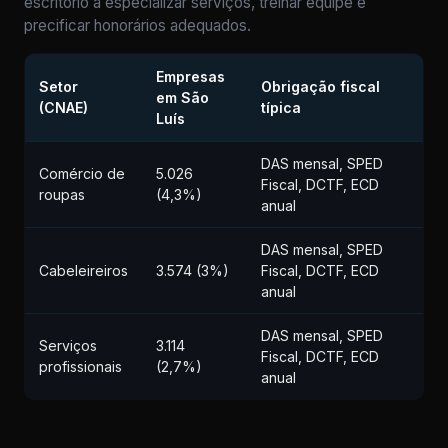
escritório a especializar serviços, treinar equipe e
precificar honorários adequados.
Empresas
Setor
Obrigação fiscal
em São
(CNAE)
típica
Luís
DAS mensal, SPED
Comércio de
5.026
Fiscal, DCTF, ECD
roupas
(4,3%)
anual
DAS mensal, SPED
Cabeleireiros
3.574 (3%)
Fiscal, DCTF, ECD
anual
DAS mensal, SPED
Serviços
3.114
Fiscal, DCTF, ECD
profissionais
(2,7%)
anual