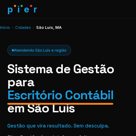
p
i
e
r
Início
›
Cidades
›
São Luís, MA
Atendendo São Luís e região
Sistema de Gestão
para
Escritório Contábil
em São Luís
Gestão que vira resultado. Sem desculpa.