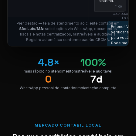
sistema.
11:00
COLABORADOR 
ESCRITÓR
Pier Gestão — tela de atendimento ao cliente contábil em
Entendi! Vou
São Luís/MA
: solicitações via WhatsApp, documentos
verificar aqui
fiscais e notas centralizados, rastreáveis e auditáveis.
para você.
Registro automático conforme padrão CRCMA.
Pode me
informar a
competência
4.8×
100%
11:01 ✓✓
Competência
mais rápido no atendimento
rastreável e auditável
0
7d
05/2026, por
favor.
WhatsApp pessoal do contador
implantação completa
11:01
COLABORADOR 
ESCRITÓR
Localizei!
Segue o link
para
download da
MERCADO CONTÁBIL LOCAL
nota.