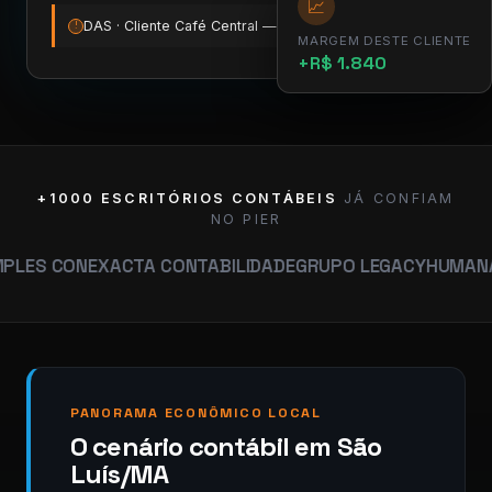
📈
DAS · Cliente Café Central — vence amanhã
12:00
!
MARGEM DESTE CLIENTE
+R$ 1.840
+1000 ESCRITÓRIOS CONTÁBEIS
JÁ CONFIAM
NO PIER
N
EXACTA CONTABILIDADE
GRUPO LEGACY
HUMANA CONTAB
PANORAMA ECONÔMICO LOCAL
O cenário contábil em São
Luís/MA