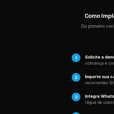
Como impla
Do primeiro con
Solicite a de
1
cobrança e com
Importe sua ca
2
recorrentes (
Integre Whats
3
régua de cobr