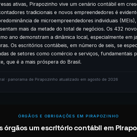
sas ativas, Pirapozinho vive um cenário contábil em cre
 contadores tradicionais e novos empreendedores é evidente
 predominância de microempreendedores individuais (MEIs),
esentam mais da metade do total de negócios. Os 432 novos
imo ano demonstram a dinâmica local, especialmente em ja
ras. Os escritórios contábeis, em número de seis, se espe
das de setores como comércio e serviços, fundamentais 
e, que é a mais próspera do Brasil.
ral · panorama de Pirapozinho atualizado em agosto de 2026
ÓRGÃOS E OBRIGAÇÕES EM PIRAPOZINHO
 órgãos um escritório contábil em Pirapo