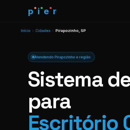
p
i
e
r
Início
›
Cidades
›
Pirapozinho, SP
Atendendo Pirapozinho e região
Sistema d
para
Escritório 