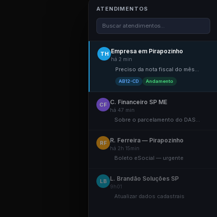
ATENDIMENTOS
Buscar atendimentos...
Empresa em Pirapozinho
TH
há 2 min
Preciso da nota fiscal do mês...
AB12-CD
Andamento
C. Financeiro SP ME
CF
há 47 min
Sobre o parcelamento do DAS...
R. Ferreira — Pirapozinho
RF
há 2h 15min
Boleto eSocial — urgente
L. Brandão Soluções SP
LB
9h01
Atualizar dados cadastrais