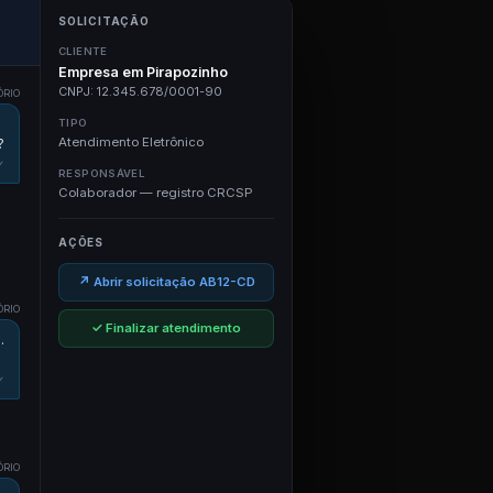
SOLICITAÇÃO
CLIENTE
Empresa em Pirapozinho
CNPJ: 12.345.678/0001-90
ÓRIO
TIPO
Atendimento Eletrônico
?
✓
RESPONSÁVEL
Colaborador — registro CRCSP
AÇÕES
↗ Abrir solicitação AB12-CD
ÓRIO
✓ Finalizar atendimento
.
✓
ÓRIO