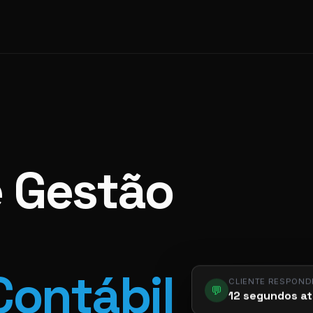
e Gestão
Contábil
CLIENTE RESPOND
💬
12 segundos at
app.pier.m