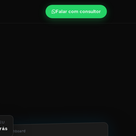
Falar com consultor
EU
rás
obi/dashboard