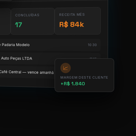
RECEITA MÊS
CONCLUÍDAS
R$ 84k
17
te Padaria Modelo
10:30
te Auto Peças LTDA
11:15
📈
e Café Central — vence amanhã
12:00
MARGEM DESTE CLIENTE
+R$ 1.840