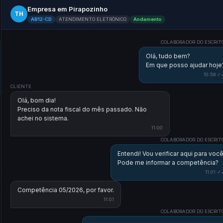
Empresa em Pirapozinho
TH
AB12-CD
ATENDIMENTO ELETRÔNICO
Andamento
COLABORADOR DO ESCRIT
Olá, tudo bem?
Em que posso ajudar hoje
10:58 ✓
CLIENTE
Olá, bom dia!
Preciso da nota fiscal do mês passado. Não
achei no sistema.
11:00
COLABORADOR DO ESCRIT
Entendi! Vou verificar aqui para você
Pode me informar a competência?
11:01 ✓
Competência 05/2026, por favor.
11:01
COLABORADOR DO ESCRIT