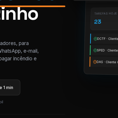
zinho
TAREFAS HOJE
23
DCTF · Clien
✓
tadores, para
WhatsApp, e-mail,
SPED · Clien
✓
pagar incêndio e
DAS · Client
!
 1 min
il