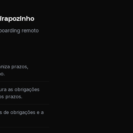
Pirapozinho
nboarding remoto
niza prazos,
o.
ura as obrigações
os prazos.
s de obrigações e a