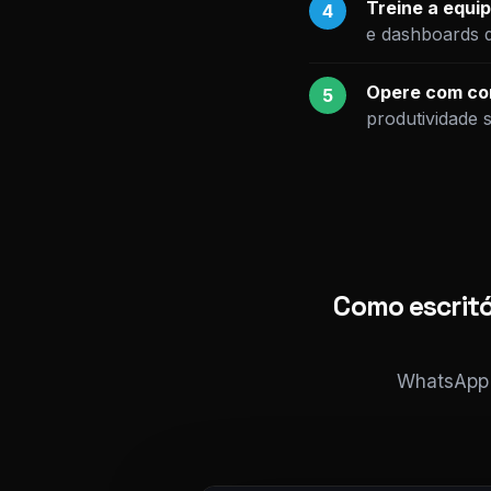
Treine a equip
4
e dashboards 
Opere com con
5
produtividade 
Como escritó
WhatsApp i