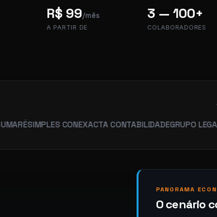
R$ 99
3 — 100+
/mês
A PARTIR DE
COLABORADORES
SIMPLES CON
EXACTA CONTABILIDADE
GRUPO LEGACY
HUMA
PANORAMA ECON
O cenário c