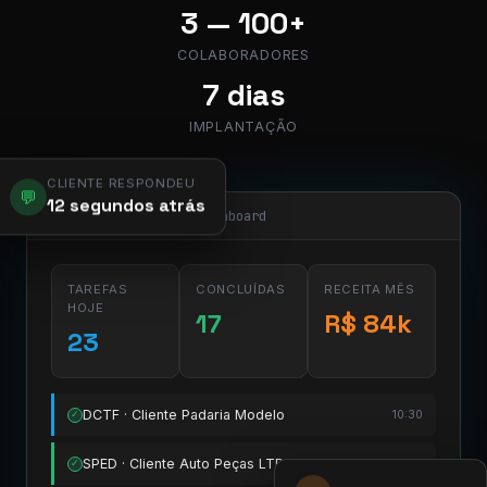
3 — 100+
COLABORADORES
7 dias
IMPLANTAÇÃO
CLIENTE RESPONDEU
💬
12 segundos atrás
app.pier.mobi/dashboard
TAREFAS
CONCLUÍDAS
RECEITA MÊS
HOJE
17
R$ 84k
23
DCTF · Cliente Padaria Modelo
10:30
✓
SPED · Cliente Auto Peças LTDA
11:15
✓