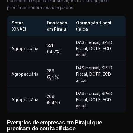
escritório a especializar serviços, treinar equipe e
precificar honorários adequados.
Setor
Empresas
Obrigação fiscal
(CNAE)
em Pirajuí
típica
DAS mensal, SPED
551
Agropecuária
Fiscal, DCTF, ECD
(14,2%)
anual
DAS mensal, SPED
288
Agropecuária
Fiscal, DCTF, ECD
(7,4%)
anual
DAS mensal, SPED
209
Agropecuária
Fiscal, DCTF, ECD
(5,4%)
anual
Exemplos de empresas em Pirajuí que
precisam de contabilidade