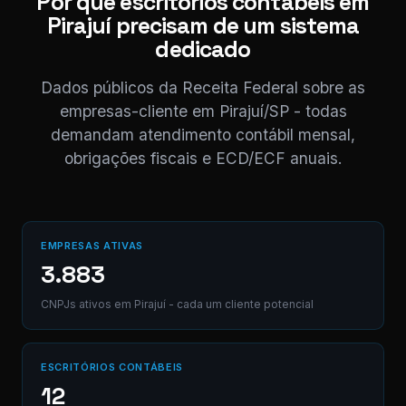
Por que escritórios contábeis em
obrigado! 😊
Pirajuí precisam de um sistema
11:04
dedicado
⚠ Nota interna
NF competência 05/
enviada. Registrado 
Dados públicos da Receita Federal sobre as
AB12-CD.
empresas-cliente em Pirajuí/SP - todas
demandam atendimento contábil mensal,
obrigações fiscais e ECD/ECF anuais.
Digite uma mensagem
(Ctrl+Enter para envia
EMPRESAS ATIVAS
3.883
CNPJs ativos em Pirajuí - cada um cliente potencial
ESCRITÓRIOS CONTÁBEIS
12