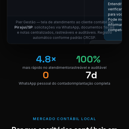
Entendi! Vou
verificar aqu
para você.
Pode me
Pier Gestão — tela de atendimento ao cliente contábil em
informar a
Pirajuí/SP
: solicitações via WhatsApp, documentos fiscais
competênci
e notas centralizados, rastreáveis e auditáveis. Registro
11
automático conforme padrão CRCSP.
Competência
05/2026, por
4.8×
100%
favor.
11:01
mais rápido no atendimento
rastreável e auditável
COLABOR
0
7d
ES
Localizei! Se
WhatsApp pessoal do contador
implantação completa
link para dow
da nota.
NF_Pirajuí_
PDF · 248 KB
PDF
11
MERCADO CONTÁBIL LOCAL
Perfeito,