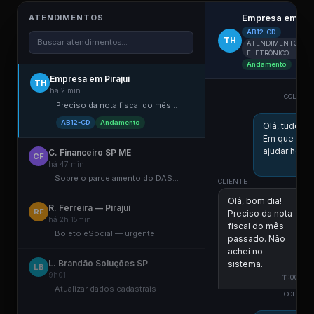
Empresa em Pir
ATENDIMENTOS
AB12-CD
TH
Buscar atendimentos...
ATENDIMENTO
ELETRÔNICO
Andamento
Empresa em Pirajuí
TH
há 2 min
COLABOR
Preciso da nota fiscal do mês...
ES
AB12-CD
Andamento
Olá, tudo b
Em que pos
ajudar hoje?
C. Financeiro SP ME
CF
há 47 min
10
Sobre o parcelamento do DAS...
CLIENTE
Olá, bom dia!
R. Ferreira — Pirajuí
RF
Preciso da nota
há 2h 15min
fiscal do mês
Boleto eSocial — urgente
passado. Não
achei no
L. Brandão Soluções SP
sistema.
LB
9h01
11:00
Atualizar dados cadastrais
COLABOR
ES