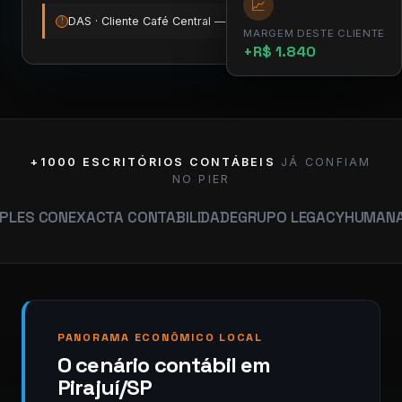
📈
DAS · Cliente Café Central — vence amanhã
12:00
!
MARGEM DESTE CLIENTE
+R$ 1.840
+1000 ESCRITÓRIOS CONTÁBEIS
JÁ CONFIAM
NO PIER
N
EXACTA CONTABILIDADE
GRUPO LEGACY
HUMANA CONTABI
PANORAMA ECONÔMICO LOCAL
O cenário contábil em
Pirajuí/SP