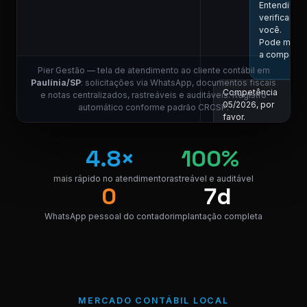
Entendi! Vo
verificar aq
você.
Pode me in
a competên
Pier Gestão — tela de atendimento ao cliente contábil em
Paulínia/SP
: solicitações via WhatsApp, documentos fiscais
Competência
e notas centralizados, rastreáveis e auditáveis. Registro
05/2026, por
automático conforme padrão CRCSP.
favor.
11:01
COLABORADOR DO 
4.8×
100%
Localizei! Se
link para dow
mais rápido no atendimento
rastreável e auditável
0
7d
da nota.
NF_Paulínia
WhatsApp pessoal do contador
implantação completa
PDF · 248 KB
PDF
Perfeito,
obrigado! 😊
11:04
MERCADO CONTÁBIL LOCAL