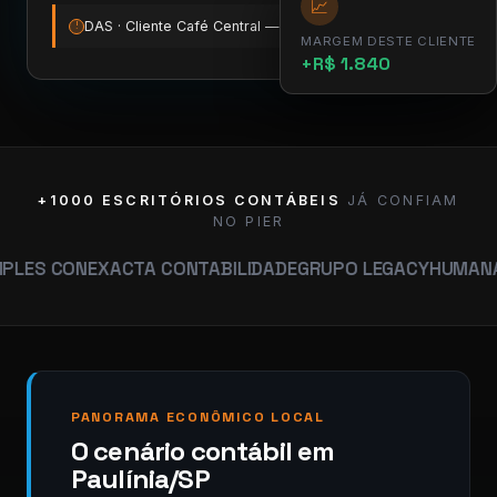
📈
DAS · Cliente Café Central — vence amanhã
12:00
!
MARGEM DESTE CLIENTE
+R$ 1.840
+1000 ESCRITÓRIOS CONTÁBEIS
JÁ CONFIAM
NO PIER
N
EXACTA CONTABILIDADE
GRUPO LEGACY
HUMANA CONTAB
PANORAMA ECONÔMICO LOCAL
O cenário contábil em
Paulínia/SP