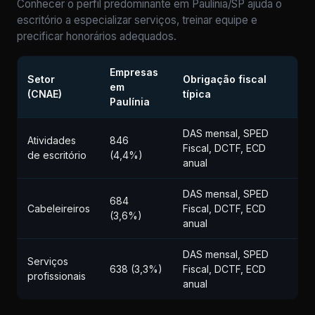
Conhecer o perfil predominante em Paulínia/SP ajuda o
escritório a especializar serviços, treinar equipe e
precificar honorários adequados.
Empresas
Setor
Obrigação fiscal
em
(CNAE)
típica
Paulínia
DAS mensal, SPED
Atividades
846
Fiscal, DCTF, ECD
de escritório
(4,4%)
anual
DAS mensal, SPED
684
Cabeleireiros
Fiscal, DCTF, ECD
(3,6%)
anual
DAS mensal, SPED
Serviços
638 (3,3%)
Fiscal, DCTF, ECD
profissionais
anual