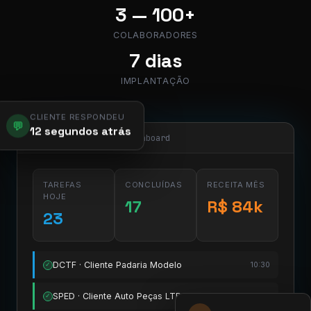
3 — 100+
COLABORADORES
7 dias
IMPLANTAÇÃO
CLIENTE RESPONDEU
💬
12 segundos atrás
app.pier.mobi/dashboard
TAREFAS
CONCLUÍDAS
RECEITA MÊS
HOJE
17
R$ 84k
23
DCTF · Cliente Padaria Modelo
10:30
✓
SPED · Cliente Auto Peças LTDA
11:15
✓