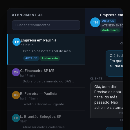
Empresa em Pau
ATENDIMENTOS
AB12-CD
TH
Buscar atendimentos...
ATENDIMENTO ELE
Andamento
Empresa em Paulínia
TH
COLAB
há 2 min
Preciso da nota fiscal do mês...
Olá, tudo b
AB12-CD
Andamento
Em que po
ajudar hoje
C. Financeiro SP ME
CF
há 47 min
CLIENTE
Sobre o parcelamento do DAS...
Olá, bom dia!
Preciso da nota
R. Ferreira — Paulínia
RF
fiscal do mês
há 2h 15min
passado. Não
Boleto eSocial — urgente
achei no sistema.
11:00
L. Brandão Soluções SP
LB
COLAB
9h01
Atualizar dados cadastrais