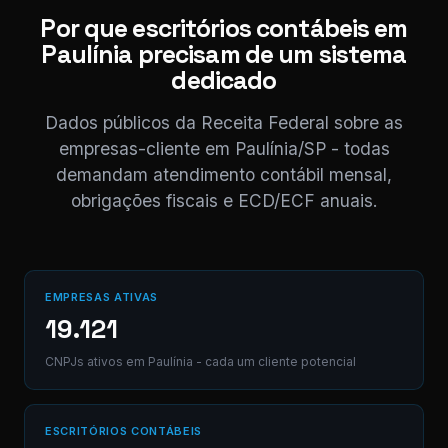
⚠ Nota interna
Por que escritórios contábeis em
NF competência 05/
Paulínia precisam de um sistema
enviada. Registrado 
AB12-CD.
dedicado
Dados públicos da Receita Federal sobre as
Digite uma mensagem
empresas-cliente em Paulínia/SP - todas
(Ctrl+Enter para envia
demandam atendimento contábil mensal,
obrigações fiscais e ECD/ECF anuais.
EMPRESAS ATIVAS
19.121
CNPJs ativos em Paulínia - cada um cliente potencial
ESCRITÓRIOS CONTÁBEIS