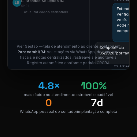
L. Brandão Soluções RJ
COLABORADOR D
LB
9h01
Entendi! V
Atualizar dados cadastrais
verificar a
você.
Pode me in
competênc
Pier Gestão — tela de atendimento ao cliente contábil em
Competência
Paracambi/RJ
: solicitações via WhatsApp, documentos
05/2026, por favor.
fiscais e notas centralizados, rastreáveis e auditáveis.
11:01
Registro automático conforme padrão CRCRJ.
COLABORADOR D
Localizei! S
link para do
4.8×
100%
nota.
mais rápido no atendimento
rastreável e auditável
NF_Paraca
0
7d
PDF · 248 K
PDF
WhatsApp pessoal do contador
implantação completa
Perfeito, obrigado!
😊
11:04