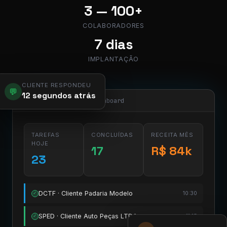
3 — 100+
COLABORADORES
7 dias
IMPLANTAÇÃO
CLIENTE RESPONDEU
💬
12 segundos atrás
app.pier.mobi/dashboard
TAREFAS
CONCLUÍDAS
RECEITA MÊS
HOJE
17
R$ 84k
23
DCTF · Cliente Padaria Modelo
10:30
✓
SPED · Cliente Auto Peças LTDA
11:15
✓