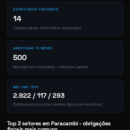
ESCRITÓRIOS CONTÁBEIS
14
Carteira média: 4.143 CNPJs disputados
ABERTURAS 12 MESES
500
Mercado em movimento - mês pico: janeiro
MEI / ME / EPP
2.922 / 117 / 293
Distribuição por porte (clientes típicos do escritório)
Top 3 setores em Paracambi - obrigações
fiscais mais comuns