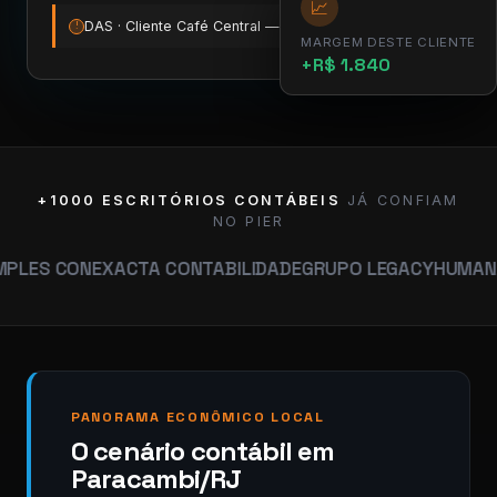
📈
DAS · Cliente Café Central — vence amanhã
12:00
!
MARGEM DESTE CLIENTE
+R$ 1.840
+1000 ESCRITÓRIOS CONTÁBEIS
JÁ CONFIAM
NO PIER
N
EXACTA CONTABILIDADE
GRUPO LEGACY
HUMANA CONTAB
PANORAMA ECONÔMICO LOCAL
O cenário contábil em
Paracambi/RJ