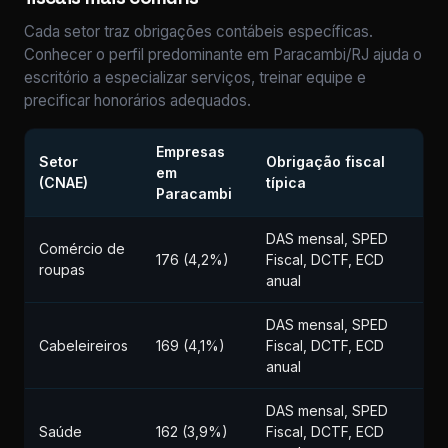
Cada setor traz obrigações contábeis específicas.
Conhecer o perfil predominante em Paracambi/RJ ajuda o
escritório a especializar serviços, treinar equipe e
precificar honorários adequados.
Empresas
Setor
Obrigação fiscal
em
(CNAE)
típica
Paracambi
DAS mensal, SPED
Comércio de
176 (4,2%)
Fiscal, DCTF, ECD
roupas
anual
DAS mensal, SPED
Cabeleireiros
169 (4,1%)
Fiscal, DCTF, ECD
anual
DAS mensal, SPED
Saúde
162 (3,9%)
Fiscal, DCTF, ECD