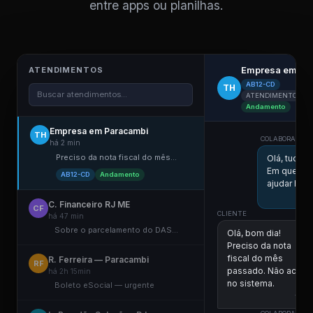
entre apps ou planilhas.
Empresa em Pa
ATENDIMENTOS
AB12-CD
TH
Buscar atendimentos...
ATENDIMENTO ELE
Andamento
Empresa em Paracambi
TH
COLABORADOR D
há 2 min
Preciso da nota fiscal do mês...
Olá, tudo 
Em que po
AB12-CD
Andamento
ajudar hoje
C. Financeiro RJ ME
CF
CLIENTE
há 47 min
Sobre o parcelamento do DAS...
Olá, bom dia!
Preciso da nota
fiscal do mês
R. Ferreira — Paracambi
RF
passado. Não achei
há 2h 15min
no sistema.
Boleto eSocial — urgente
11:00