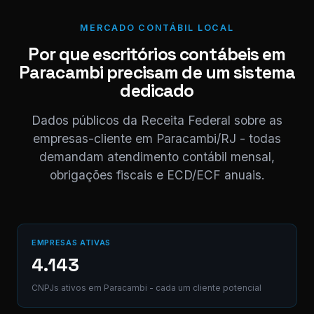
⚠ Nota interna
NF competência 05/
MERCADO CONTÁBIL LOCAL
enviada. Registrado 
Por que escritórios contábeis em
CD.
Paracambi precisam de um sistema
dedicado
Digite uma mensagem
(Ctrl+Enter para envia
Dados públicos da Receita Federal sobre as
empresas-cliente em Paracambi/RJ - todas
demandam atendimento contábil mensal,
obrigações fiscais e ECD/ECF anuais.
EMPRESAS ATIVAS
4.143
CNPJs ativos em Paracambi - cada um cliente potencial