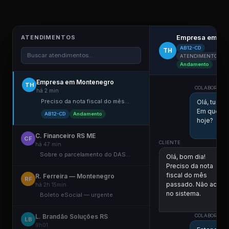
Empresa em Mo
ATENDIMENTOS
AB12-CD
TH
Buscar atendimentos...
ATENDIMENTO ELE
Andamento
Empresa em Montenegro
TH
COLABORADOR
há 2 min
Preciso da nota fiscal do mês...
Olá, tudo
Em que po
AB12-CD
Andamento
hoje?
C. Financeiro RS ME
CF
CLIENTE
há 47 min
Sobre o parcelamento do DAS...
Olá, bom dia!
Preciso da nota
fiscal do mês
R. Ferreira — Montenegro
RF
passado. Não achei
há 2h 15min
no sistema.
Boleto eSocial — urgente
11:0
L. Brandão Soluções RS
COLABORADOR
LB
9h01