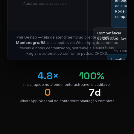
Entendi! Vo
Atualizar dados cadastrais
aqui para 
Pode me i
competênc
Competência
Pier Gestão — tela de atendimento ao cliente contábil em
05/2026, por favor.
Montenegro/RS
: solicitações via WhatsApp, documentos
11:0
fiscais e notas centralizados, rastreáveis e auditáveis.
COLABORADOR
Registro automático conforme padrão CRCRS.
Localizei! Se
para downloa
4.8×
100%
NF_Monten
PDF · 248 K
PDF
mais rápido no atendimento
rastreável e auditável
0
7d
Perfeito, obrigado!
WhatsApp pessoal do contador
implantação completa
😊
11:0
⚠ Nota interna
NF competência 05/
enviada. Registrado 