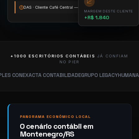
📈
DAS · Cliente Café Central — vence amanhã
12:00
!
MARGEM DESTE CLIENTE
+R$ 1.840
+1000 ESCRITÓRIOS CONTÁBEIS
JÁ CONFIAM
NO PIER
EXACTA CONTABILIDADE
GRUPO LEGACY
HUMANA CONTABI
PANORAMA ECONÔMICO LOCAL
O cenário contábil em
Montenegro/RS