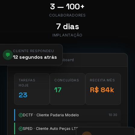
3 — 100+
COLABORADORES
7 dias
IMPLANTAÇÃO
CLIENTE RESPONDEU
💬
12 segundos atrás
app.pier.mobi/dashboard
TAREFAS
CONCLUÍDAS
RECEITA MÊS
HOJE
17
R$ 84k
23
DCTF · Cliente Padaria Modelo
10:30
✓
SPED · Cliente Auto Peças LTDA
11:15
✓