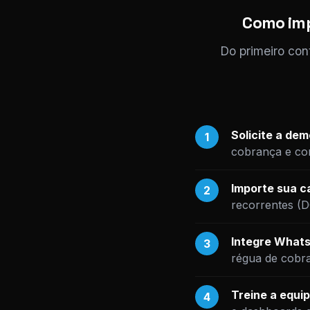
Como imp
Do primeiro con
Solicite a de
1
cobrança e com
Importe sua ca
2
recorrentes (
Integre Whats
3
régua de cobr
Treine a equip
4