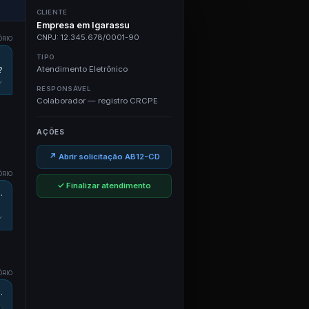
CLIENTE
Empresa em Igarassu
CNPJ: 12.345.678/0001-90
ÓRIO
TIPO
Atendimento Eletrônico
?
✓
RESPONSÁVEL
Colaborador — registro CRCPE
AÇÕES
↗ Abrir solicitação AB12-CD
ÓRIO
✓ Finalizar atendimento
.
✓
ÓRIO
.