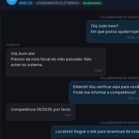
AB12-CD
ATENDIMENTO ELETRÔNICO
Andamento
COLABORADOR DO ESCRIT
Olá, tudo bem?
Em que posso ajudar hoje
10:58 ✓
CLIENTE
Olá, bom dia!
Preciso da nota fiscal do mês passado. Não
achei no sistema.
11:00
COLABORADOR DO ESCRIT
Entendi! Vou verificar aqui para você
Pode me informar a competência?
11:01 ✓
Competência 05/2026, por favor.
11:01
COLABORADOR DO ESCRIT
Localizei! Segue o link para download da nota