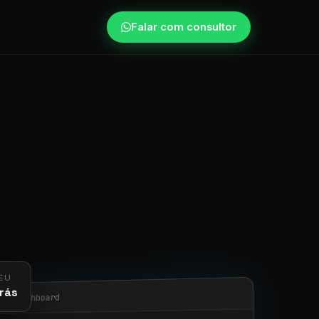
Falar com consultor
EU
rás
obi/dashboard