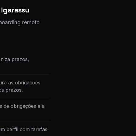
 Igarassu
nboarding remoto
niza prazos,
ura as obrigações
os prazos.
s de obrigações e a
m perfil com tarefas