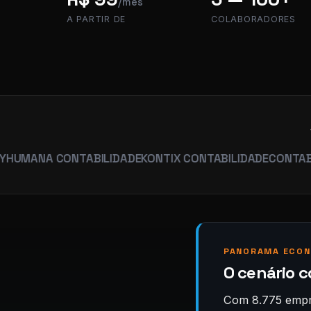
/mês
A PARTIR DE
COLABORADORES
A CONTABILIDADE
KONTIX CONTABILIDADE
CONTABILIDADE
PANORAMA ECON
O cenário c
Com 8.775 empre