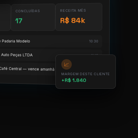
RECEITA MÊS
CONCLUÍDAS
R$ 84k
17
te Padaria Modelo
10:30
te Auto Peças LTDA
11:15
📈
e Café Central — vence amanhã
12:00
MARGEM DESTE CLIENTE
+R$ 1.840