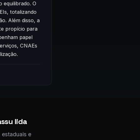
 equilibrado. O
Is, totalizando
o. Além disso, a
e propício para
empenham papel
Serviços, CNAEs
ização.
ssu lida
 estaduais e