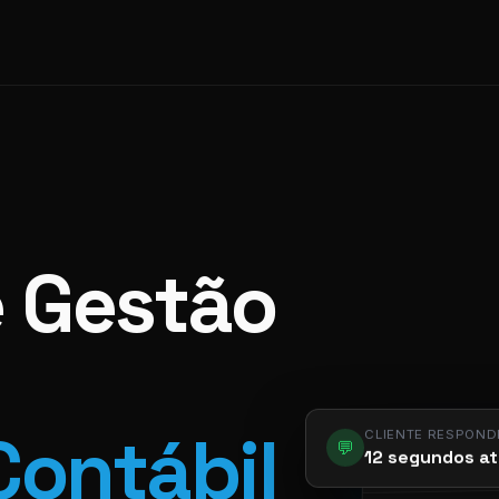
e Gestão
CLIENTE RESPOND
Contábil
💬
12 segundos at
app.pier.m