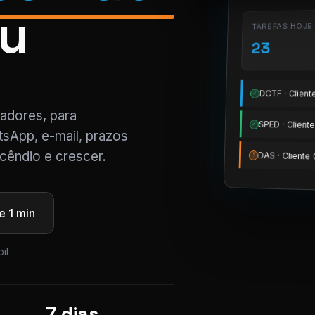
su
TAREFAS HOJE
23
DCTF · Clien
✓
tadores, para
SPED · Clien
✓
tsApp, e-mail, prazos
cêndio e crescer.
DAS · Client
!
 1 min
il
7 dias