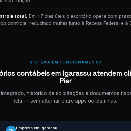
da sua função.
trole total.
Em ~7 dias úteis o escritório opera com praz
sob controle, reduzindo multas junto à Receita Federal e à
SISTEMA EM FUNCIONAMENTO
órios contábeis em Igarassu atendem cl
Pier
ntegrado, histórico de solicitações e documentos fis
tela — sem alternar entre apps ou planilhas.
Empresa em Igarassu
TH