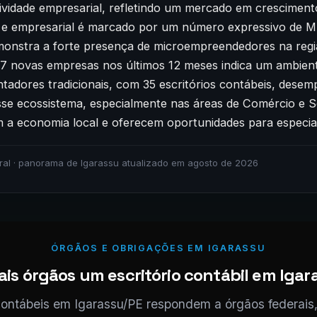
ividade empresarial, refletindo um mercado em crescimento
l e empresarial é marcado por um número expressivo de ME
monstra a forte presença de microempreendedores na regiã
07 novas empresas nos últimos 12 meses indica um ambient
ntadores tradicionais, com 35 escritórios contábeis, des
se ecossistema, especialmente nas áreas de Comércio e 
a economia local e oferecem oportunidades para especial
ral · panorama de Igarassu atualizado em agosto de 2026
ÓRGÃOS E OBRIGAÇÕES EM IGARASSU
is órgãos um escritório contábil em Igara
 contábeis em Igarassu/PE respondem a órgãos federais,