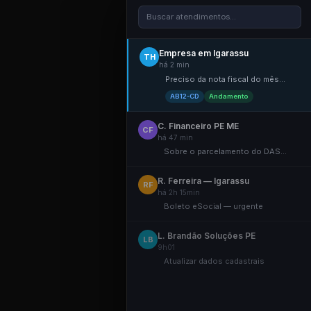
Buscar atendimentos...
Empresa em Igarassu
TH
há 2 min
Preciso da nota fiscal do mês...
AB12-CD
Andamento
C. Financeiro PE ME
CF
há 47 min
Sobre o parcelamento do DAS...
R. Ferreira — Igarassu
RF
há 2h 15min
Boleto eSocial — urgente
L. Brandão Soluções PE
LB
9h01
Atualizar dados cadastrais