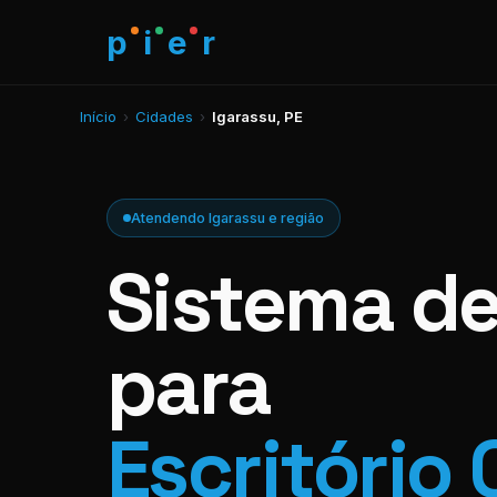
p
i
e
r
Início
›
Cidades
›
Igarassu, PE
Atendendo Igarassu e região
Sistema d
para
Escritório 