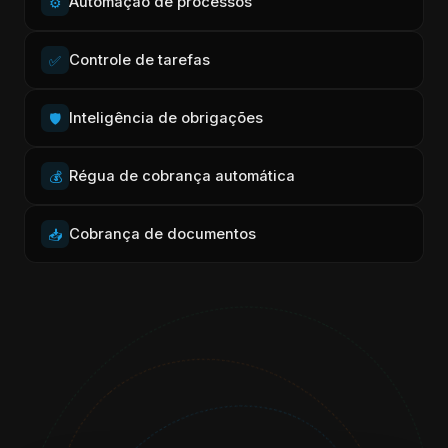
Automação de processos
⚙️
Controle de tarefas
✅
Inteligência de obrigações
🛡️
Régua de cobrança automática
💰
Cobrança de documentos
📥