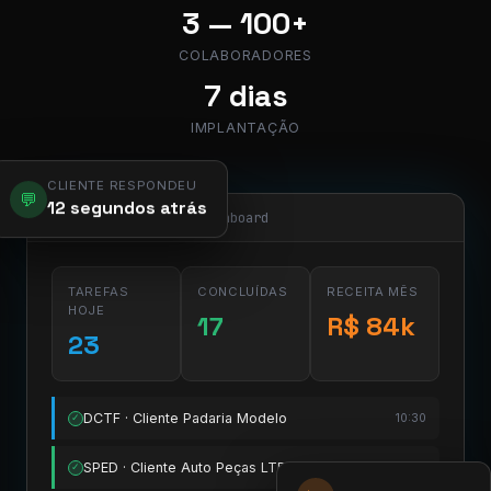
3 — 100+
COLABORADORES
7 dias
IMPLANTAÇÃO
CLIENTE RESPONDEU
💬
12 segundos atrás
app.pier.mobi/dashboard
TAREFAS
CONCLUÍDAS
RECEITA MÊS
HOJE
17
R$ 84k
23
DCTF · Cliente Padaria Modelo
10:30
✓
SPED · Cliente Auto Peças LTDA
11:15
✓