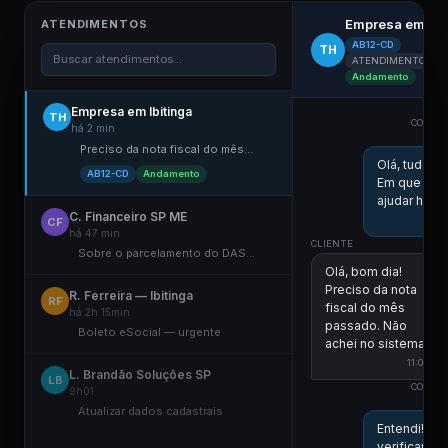
Empresa em Ibi
ATENDIMENTOS
AB12-CD
TH
Buscar atendimentos...
ATENDIMENTO ELE
Andamento
Empresa em Ibitinga
TH
COLABO
há 2 min
E
Preciso da nota fiscal do mês...
Olá, tudo b
AB12-CD
Andamento
Em que pos
ajudar hoje?
C. Financeiro SP ME
1
CF
há 47 min
CLIENTE
Sobre o parcelamento do DAS...
Olá, bom dia!
Preciso da nota
R. Ferreira — Ibitinga
RF
fiscal do mês
há 2h 15min
passado. Não
Boleto eSocial — urgente
achei no sistema.
11:00
L. Brandão Soluções SP
LB
COLABO
9h01
E
Atualizar dados cadastrais
Entendi! Vo
verificar aq