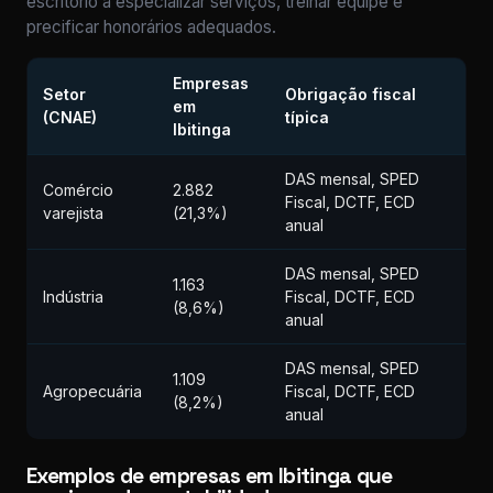
escritório a especializar serviços, treinar equipe e
precificar honorários adequados.
Empresas
Setor
Obrigação fiscal
em
(CNAE)
típica
Ibitinga
DAS mensal, SPED
Comércio
2.882
Fiscal, DCTF, ECD
varejista
(21,3%)
anual
DAS mensal, SPED
1.163
Indústria
Fiscal, DCTF, ECD
(8,6%)
anual
DAS mensal, SPED
1.109
Agropecuária
Fiscal, DCTF, ECD
(8,2%)
anual
Exemplos de empresas em Ibitinga que