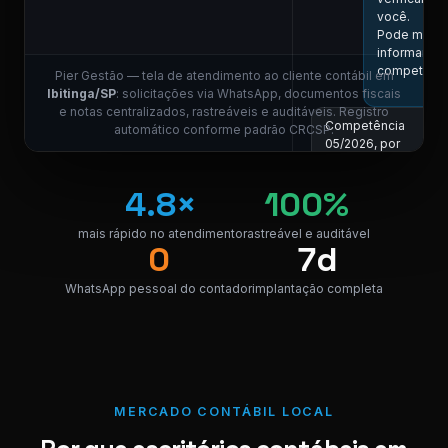
você.
Pode me
informar a
competênci
Pier Gestão — tela de atendimento ao cliente contábil em
1
Ibitinga/SP
: solicitações via WhatsApp, documentos fiscais
e notas centralizados, rastreáveis e auditáveis. Registro
Competência
automático conforme padrão CRCSP.
05/2026, por
favor.
11:01
4.8×
100%
COLABORADOR DO E
Localizei! Se
mais rápido no atendimento
rastreável e auditável
0
7d
link para dow
da nota.
WhatsApp pessoal do contador
implantação completa
NF_Ibitinga
PDF · 248 KB
PDF
1
Perfeito,
obrigado! 😊
MERCADO CONTÁBIL LOCAL
11:04