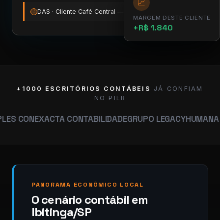
📈
DAS · Cliente Café Central — vence amanhã
12:00
!
MARGEM DESTE CLIENTE
+R$ 1.840
+1000 ESCRITÓRIOS CONTÁBEIS
JÁ CONFIAM
NO PIER
EXACTA CONTABILIDADE
GRUPO LEGACY
HUMANA CONTABI
PANORAMA ECONÔMICO LOCAL
O cenário contábil em
Ibitinga/SP