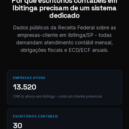
Por que escritórios contábeis em
⚠ Nota interna
Ibitinga precisam de um sistema
NF competência 05/
enviada. Registrado 
dedicado
AB12-CD.
Dados públicos da Receita Federal sobre as
empresas-cliente em Ibitinga/SP - todas
Digite uma mensagem
demandam atendimento contábil mensal,
(Ctrl+Enter para envia
obrigações fiscais e ECD/ECF anuais.
EMPRESAS ATIVAS
13.520
CNPJs ativos em Ibitinga - cada um cliente potencial
ESCRITÓRIOS CONTÁBEIS
30