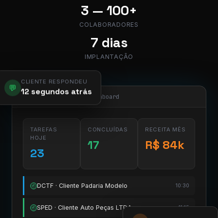
3 — 100+
COLABORADORES
7 dias
IMPLANTAÇÃO
CLIENTE RESPONDEU
💬
12 segundos atrás
app.pier.mobi/dashboard
TAREFAS
CONCLUÍDAS
RECEITA MÊS
HOJE
17
R$ 84k
23
DCTF · Cliente Padaria Modelo
10:30
✓
SPED · Cliente Auto Peças LTDA
11:15
✓