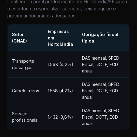
Conhecer o perfil predominante em Hortolândia/SP ajuda
o escritório a especializar serviços, treinar equipe e
precificar honorários adequados.
Empresas
Setor
Obrigação fiscal
em
(CNAE)
típica
Hortolândia
DAS mensal, SPED
Transporte
1.568 (4,2%)
Fiscal, DCTF, ECD
de cargas
anual
DAS mensal, SPED
Cabeleireiros
1.558 (4,2%)
Fiscal, DCTF, ECD
anual
DAS mensal, SPED
Serviços
1.432 (3,8%)
Fiscal, DCTF, ECD
profissionais
anual