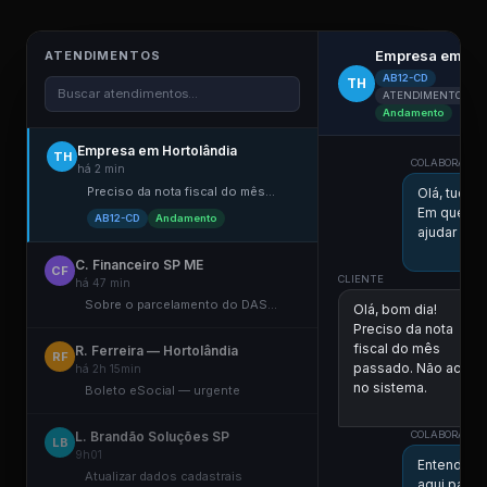
Empresa em Hor
ATENDIMENTOS
AB12-CD
TH
Buscar atendimentos...
ATENDIMENTO ELE
Andamento
Empresa em Hortolândia
TH
COLABORADOR 
há 2 min
Preciso da nota fiscal do mês...
Olá, tudo 
Em que po
AB12-CD
Andamento
ajudar hoj
C. Financeiro SP ME
CF
CLIENTE
há 47 min
Sobre o parcelamento do DAS...
Olá, bom dia!
Preciso da nota
fiscal do mês
R. Ferreira — Hortolândia
RF
passado. Não achei
há 2h 15min
no sistema.
Boleto eSocial — urgente
11:0
L. Brandão Soluções SP
COLABORADOR 
LB
9h01
Entendi! Vo
Atualizar dados cadastrais
aqui para 