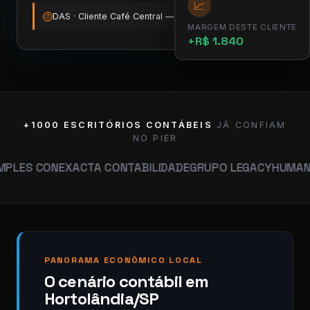
📈
DAS · Cliente Café Central — vence amanhã
12:00
!
MARGEM DESTE CLIENTE
+R$ 1.840
+1000 ESCRITÓRIOS CONTÁBEIS
JÁ CONFIAM
NO PIER
ON
EXACTA CONTABILIDADE
GRUPO LEGACY
HUMANA CONTAB
PANORAMA ECONÔMICO LOCAL
O cenário contábil em
Hortolândia/SP