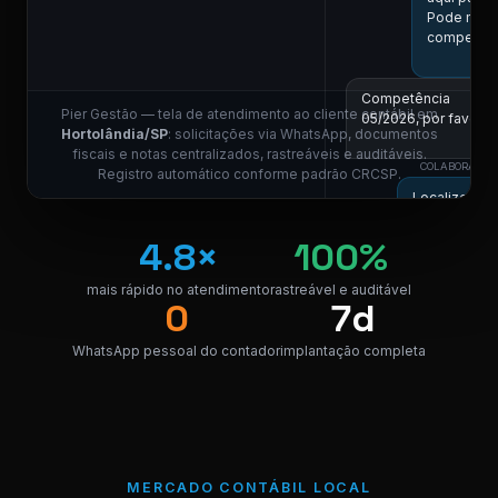
Pode me i
competênc
Competência
Pier Gestão — tela de atendimento ao cliente contábil em
05/2026, por favor.
Hortolândia/SP
: solicitações via WhatsApp, documentos
11:0
fiscais e notas centralizados, rastreáveis e auditáveis.
COLABORADOR 
Registro automático conforme padrão CRCSP.
Localizei! Se
para downlo
nota.
4.8×
100%
NF_Hortolâ
mais rápido no atendimento
rastreável e auditável
PDF · 248 K
PDF
0
7d
WhatsApp pessoal do contador
implantação completa
Perfeito, obrigado!
😊
11:0
⚠ Nota interna
NF competência 05/
enviada. Registrado 
MERCADO CONTÁBIL LOCAL