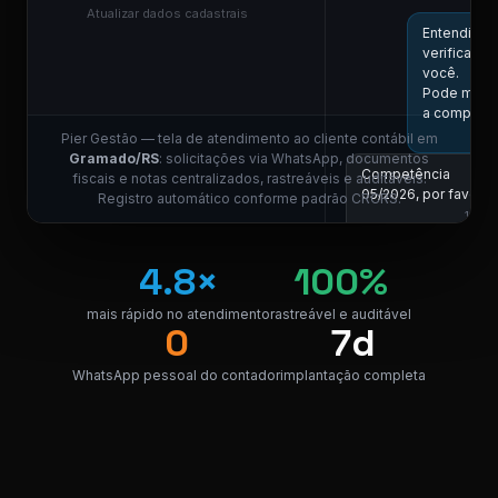
Atualizar dados cadastrais
Entendi! Vo
verificar aq
você.
Pode me in
a competên
Pier Gestão — tela de atendimento ao cliente contábil em
Gramado/RS
: solicitações via WhatsApp, documentos
Competência
fiscais e notas centralizados, rastreáveis e auditáveis.
05/2026, por favor.
Registro automático conforme padrão CRCRS.
11:01
COLABORADOR DO
4.8×
100%
Localizei! Se
link para do
da nota.
mais rápido no atendimento
rastreável e auditável
0
7d
NF_Gramad
PDF · 248 KB
PDF
WhatsApp pessoal do contador
implantação completa
Perfeito, obrigado!
😊
11:04