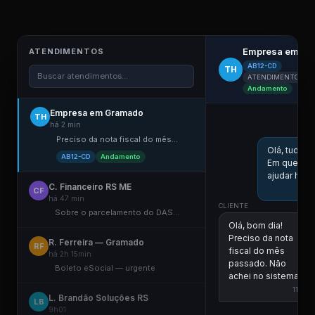
Empresa em G
ATENDIMENTOS
AB12-CD
TH
Buscar atendimentos...
ATENDIMENTO ELE
Andamento
Empresa em Gramado
TH
COLA
há 2 min
Preciso da nota fiscal do mês...
Olá, tudo 
AB12-CD
Andamento
Em que po
ajudar hoje
C. Financeiro RS ME
CF
há 47 min
CLIENTE
Sobre o parcelamento do DAS...
Olá, bom dia!
Preciso da nota
R. Ferreira — Gramado
RF
fiscal do mês
há 2h 15min
passado. Não
Boleto eSocial — urgente
achei no sistema.
11:00
L. Brandão Soluções RS
LB
COLA
9h01