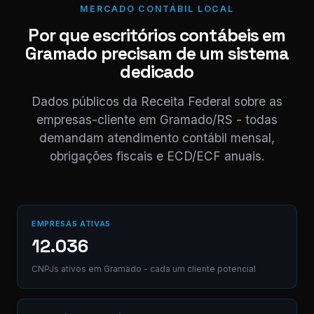
MERCADO CONTÁBIL LOCAL
⚠ Nota interna
NF competência 05/
Por que escritórios contábeis em
enviada. Registrado 
Gramado precisam de um sistema
AB12-CD.
dedicado
Digite uma mensagem
Dados públicos da Receita Federal sobre as
(Ctrl+Enter para envia
empresas-cliente em Gramado/RS - todas
demandam atendimento contábil mensal,
obrigações fiscais e ECD/ECF anuais.
EMPRESAS ATIVAS
12.036
CNPJs ativos em Gramado - cada um cliente potencial