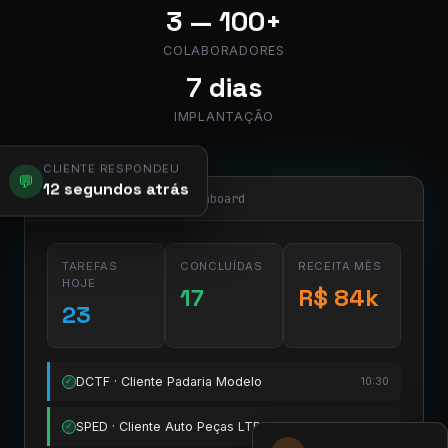
3 — 100+
COLABORADORES
7 dias
IMPLANTAÇÃO
CLIENTE RESPONDEU
💬
12 segundos atrás
app.pier.mobi/dashboard
TAREFAS
CONCLUÍDAS
RECEITA MÊS
HOJE
17
R$ 84k
23
DCTF · Cliente Padaria Modelo
10:30
✓
SPED · Cliente Auto Peças LTDA
11:15
✓