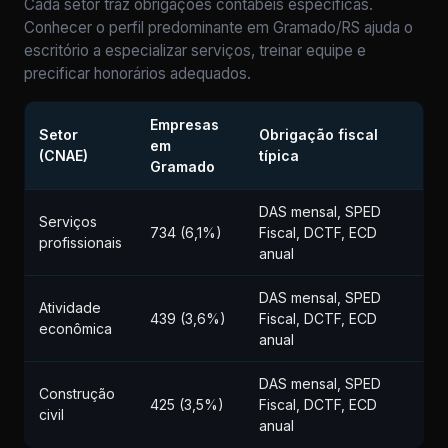
Cada setor traz obrigações contábeis específicas.
Conhecer o perfil predominante em Gramado/RS ajuda o
escritório a especializar serviços, treinar equipe e
precificar honorários adequados.
Empresas
Setor
Obrigação fiscal
em
(CNAE)
típica
Gramado
DAS mensal, SPED
Serviços
734 (6,1%)
Fiscal, DCTF, ECD
profissionais
anual
DAS mensal, SPED
Atividade
439 (3,6%)
Fiscal, DCTF, ECD
econômica
anual
DAS mensal, SPED
Construção
425 (3,5%)
Fiscal, DCTF, ECD
civil
anual