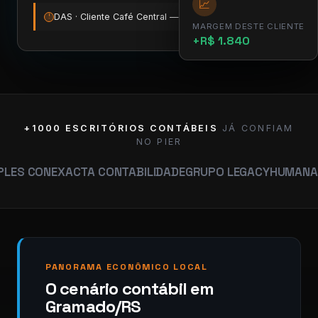
📈
DAS · Cliente Café Central — vence amanhã
12:00
!
MARGEM DESTE CLIENTE
+R$ 1.840
+1000 ESCRITÓRIOS CONTÁBEIS
JÁ CONFIAM
NO PIER
EXACTA CONTABILIDADE
GRUPO LEGACY
HUMANA CONTABI
PANORAMA ECONÔMICO LOCAL
O cenário contábil em
Gramado/RS