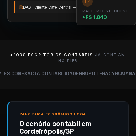
📈
DAS · Cliente Café Central — vence amanhã
12:00
!
MARGEM DESTE CLIENTE
+R$ 1.840
+1000 ESCRITÓRIOS CONTÁBEIS
JÁ CONFIAM
NO PIER
EXACTA CONTABILIDADE
GRUPO LEGACY
HUMANA CONTABI
PANORAMA ECONÔMICO LOCAL
O cenário contábil em
Cordeirópolis/SP