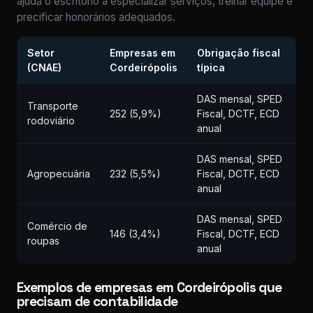
ajuda o escritório a especializar serviços, treinar equipe e
precificar honorários adequados.
Setor
Empresas em
Obrigação fiscal
(CNAE)
Cordeirópolis
típica
DAS mensal, SPED
Transporte
252 (5,9%)
Fiscal, DCTF, ECD
rodoviário
anual
DAS mensal, SPED
Agropecuária
232 (5,5%)
Fiscal, DCTF, ECD
anual
DAS mensal, SPED
Comércio de
146 (3,4%)
Fiscal, DCTF, ECD
roupas
anual
Exemplos de empresas em Cordeirópolis que
precisam de contabilidade