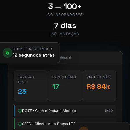
3 — 100+
COLABORADORES
7 dias
IMPLANTAÇÃO
CLIENTE RESPONDEU
💬
12 segundos atrás
app.pier.mobi/dashboard
TAREFAS
CONCLUÍDAS
RECEITA MÊS
HOJE
17
R$ 84k
23
DCTF · Cliente Padaria Modelo
10:30
✓
SPED · Cliente Auto Peças LTDA
11:15
✓