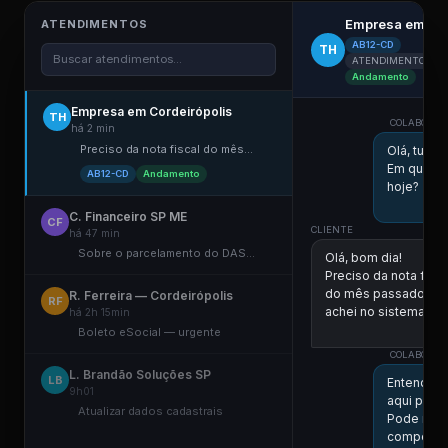
Empresa em Cor
ATENDIMENTOS
AB12-CD
TH
Buscar atendimentos...
ATENDIMENTO ELE
Andamento
Empresa em Cordeirópolis
TH
COLABORADO
há 2 min
Preciso da nota fiscal do mês...
Olá, tudo
Em que po
AB12-CD
Andamento
hoje?
C. Financeiro SP ME
CF
CLIENTE
há 47 min
Sobre o parcelamento do DAS...
Olá, bom dia!
Preciso da nota fisca
do mês passado. N
R. Ferreira — Cordeirópolis
RF
achei no sistema.
há 2h 15min
Boleto eSocial — urgente
11:
COLABORADO
L. Brandão Soluções SP
LB
Entendi! V
9h01
aqui para 
Atualizar dados cadastrais
Pode me i
competên