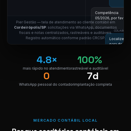
Competência
05/2026, por favor.
Pier Gestão — tela de atendimento ao cliente contábil em
11
Cordeirópolis/SP
: solicitações via WhatsApp, documentos
COLABORADO
fiscais e notas centralizados, rastreáveis e auditáveis.
Registro automático conforme padrão CRCSP.
Localizei! S
para downlo
NF_Cordei
4.8×
100%
PDF · 248 K
PDF
mais rápido no atendimento
rastreável e auditável
0
7d
Perfeito, obrigado! 
WhatsApp pessoal do contador
implantação completa
11:0
⚠ Nota interna
NF competência 05/
enviada. Registrado 
MERCADO CONTÁBIL LOCAL
Digite uma mensagem
(Ctrl+Enter para envia