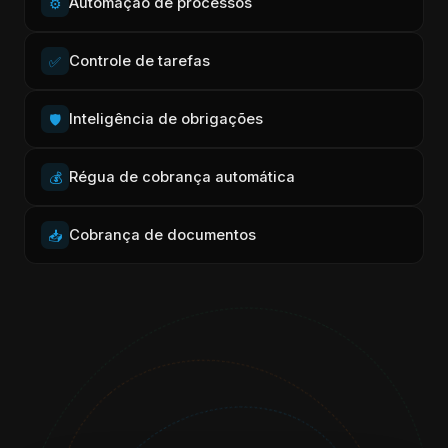
Automação de processos
⚙️
Controle de tarefas
✅
Inteligência de obrigações
🛡️
Régua de cobrança automática
💰
Cobrança de documentos
📥