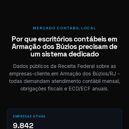
Localizei! Seg
o link para
download da
nota.
NF_Armação
MERCADO CONTÁBIL LOCAL
Búzios_0520
PDF
Por que escritórios contábeis em
PDF · 248 KB
Armação dos Búzios precisam de
11:03
um sistema dedicado
Perfeito,
obrigado! 😊
Dados públicos da Receita Federal sobre as
11:04
empresas-cliente em Armação dos Búzios/RJ -
⚠ Nota interna
todas demandam atendimento contábil mensal,
NF competência
05/2026 enviada.
obrigações fiscais e ECD/ECF anuais.
Registrado em AB12-
CD.
Digite uma mensagem
EMPRESAS ATIVAS
(Ctrl+Enter para envia
9.842