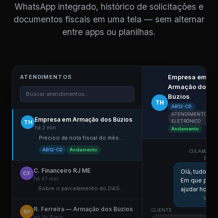
WhatsApp integrado, histórico de solicitações e
documentos fiscais em uma tela — sem alternar
entre apps ou planilhas.
Empresa em
ATENDIMENTOS
Armação dos
Buscar atendimentos...
Búzios
TH
AB12-CD
ATENDIMENTO
Empresa em Armação dos Búzios
ELETRÔNICO
TH
há 2 min
Andamento
Preciso da nota fiscal do mês...
AB12-CD
Andamento
COLABORAD
ESCRI
C. Financeiro RJ ME
Olá, tudo be
CF
há 47 min
Em que pos
Sobre o parcelamento do DAS...
ajudar hoje?
10:58
R. Ferreira — Armação dos Búzios
CLIENTE
RF
há 2h 15min