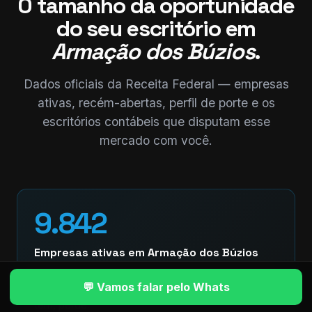
O tamanho da oportunidade
do seu escritório em
Armação dos Búzios
.
Dados oficiais da Receita Federal — empresas
ativas, recém-abertas, perfil de porte e os
escritórios contábeis que disputam esse
mercado com você.
9.842
Empresas ativas em Armação dos Búzios
Cada uma é cliente em potencial de um escritório
💬 Vamos falar pelo Whats
contábil. Quem tem processo escala — quem não
tem, perde.