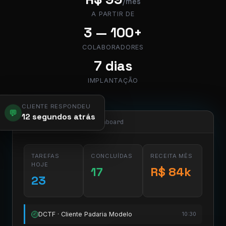
/mês
A PARTIR DE
3 — 100+
COLABORADORES
7 dias
IMPLANTAÇÃO
CLIENTE RESPONDEU
💬
12 segundos atrás
app.pier.mobi/dashboard
TAREFAS
CONCLUÍDAS
RECEITA MÊS
HOJE
17
R$ 84k
23
DCTF · Cliente Padaria Modelo
10:30
✓