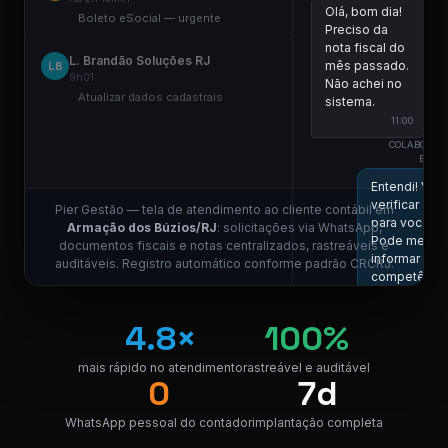
Olá, bom dia!
Boleto eSocial — urgente
Preciso da
nota fiscal do
L. Brandão Soluções RJ
mês passado.
LB
9h01
Não achei no
Atualizar dados cadastrais
sistema.
11:00
COLABORAD
ESCRI
Entendi! Vou
verificar aqui
Pier Gestão — tela de atendimento ao cliente contábil em
para você.
Armação dos Búzios/RJ
: solicitações via WhatsApp,
Pode me
documentos fiscais e notas centralizados, rastreáveis e
informar a
auditáveis. Registro automático conforme padrão CRCRJ.
competência
11:01
4.8×
100%
Competência
05/2026, por
mais rápido no atendimento
rastreável e auditável
favor.
0
7d
11:01
COLABORAD
WhatsApp pessoal do contador
implantação completa
ESCRI