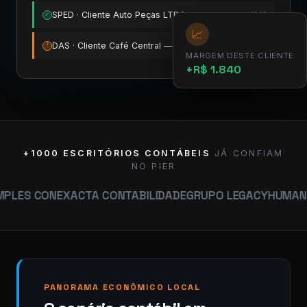
SPED · Cliente Auto Peças LTDA
11:15
✓
📈
DAS · Cliente Café Central — vence amanhã
12:00
!
MARGEM DESTE CLIENTE
+R$ 1.840
+1000 ESCRITÓRIOS CONTÁBEIS
JÁ CONFIAM
NO PIER
ON
EXACTA CONTABILIDADE
GRUPO LEGACY
HUMANA CONTAB
PANORAMA ECONÔMICO LOCAL