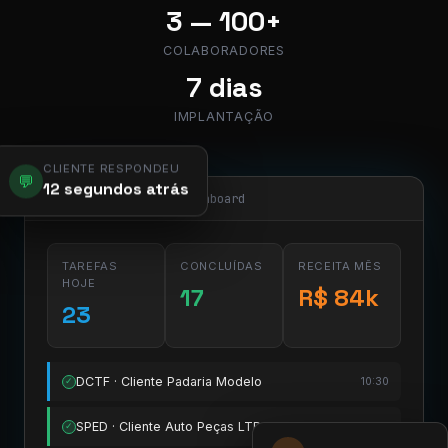
3 — 100+
COLABORADORES
7 dias
IMPLANTAÇÃO
CLIENTE RESPONDEU
💬
12 segundos atrás
app.pier.mobi/dashboard
TAREFAS
CONCLUÍDAS
RECEITA MÊS
HOJE
17
R$ 84k
23
DCTF · Cliente Padaria Modelo
10:30
✓
SPED · Cliente Auto Peças LTDA
11:15
✓