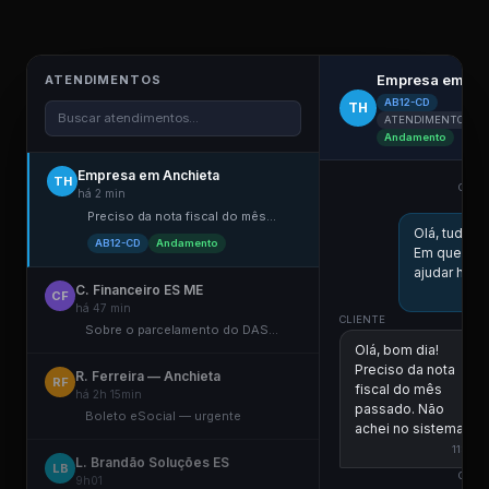
Empresa em An
ATENDIMENTOS
AB12-CD
TH
Buscar atendimentos...
ATENDIMENTO ELE
Andamento
Empresa em Anchieta
TH
COLA
há 2 min
Preciso da nota fiscal do mês...
Olá, tudo 
AB12-CD
Andamento
Em que po
ajudar hoje
C. Financeiro ES ME
CF
há 47 min
CLIENTE
Sobre o parcelamento do DAS...
Olá, bom dia!
Preciso da nota
R. Ferreira — Anchieta
RF
fiscal do mês
há 2h 15min
passado. Não
Boleto eSocial — urgente
achei no sistema.
11:00
L. Brandão Soluções ES
LB
COLA
9h01