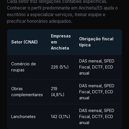
Cada setor traz obrigações contábeis específicas.
Conhecer o perfil predominante em Anchieta/ES ajuda o
escritório a especializar serviços, treinar equipe e
precificar honorários adequados.
Empresas
Obrigação fiscal
Setor (CNAE)
em
típica
Anchieta
DAS mensal, SPED
Comércio de
226 (5%)
Fiscal, DCTF, ECD
roupas
anual
DAS mensal, SPED
Obras
219
Fiscal, DCTF, ECD
complementares
(4,8%)
anual
DAS mensal, SPED
Lanchonetes
142 (3,1%)
Fiscal, DCTF, ECD
anual