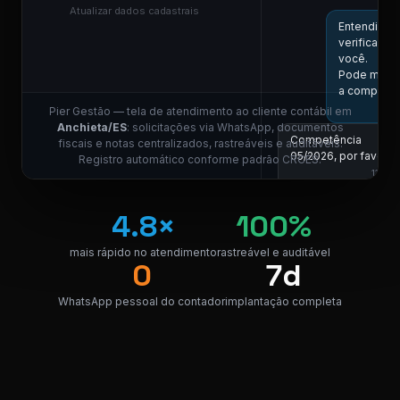
Atualizar dados cadastrais
Entendi! Vo
verificar aq
você.
Pode me in
a competên
Pier Gestão — tela de atendimento ao cliente contábil em
Anchieta/ES
: solicitações via WhatsApp, documentos
Competência
fiscais e notas centralizados, rastreáveis e auditáveis.
05/2026, por favor.
Registro automático conforme padrão CRCES.
11:01
COLABORADOR DO 
4.8×
100%
Localizei! Se
link para dow
da nota.
mais rápido no atendimento
rastreável e auditável
0
7d
NF_Anchiet
PDF · 248 KB
PDF
WhatsApp pessoal do contador
implantação completa
Perfeito, obrigado!
😊
11:04