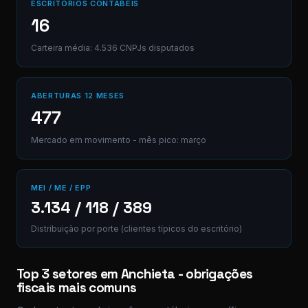
ESCRITÓRIOS CONTÁBEIS
16
Carteira média: 4.536 CNPJs disputados
ABERTURAS 12 MESES
477
Mercado em movimento - mês pico: março
MEI / ME / EPP
3.134 / 118 / 389
Distribuição por porte (clientes típicos do escritório)
Top 3 setores em Anchieta - obrigações
fiscais mais comuns