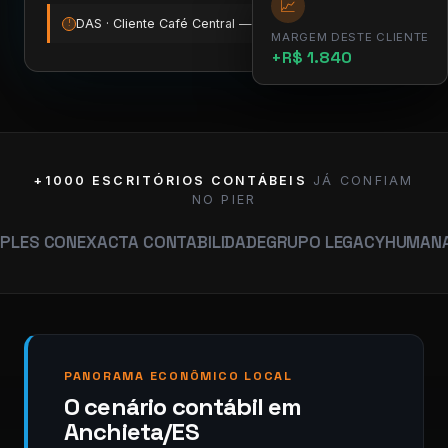
📈
DAS · Cliente Café Central — vence amanhã
12:00
!
MARGEM DESTE CLIENTE
+R$ 1.840
+1000 ESCRITÓRIOS CONTÁBEIS
JÁ CONFIAM
NO PIER
EXACTA CONTABILIDADE
GRUPO LEGACY
HUMANA CONTABI
PANORAMA ECONÔMICO LOCAL
O cenário contábil em
Anchieta/ES