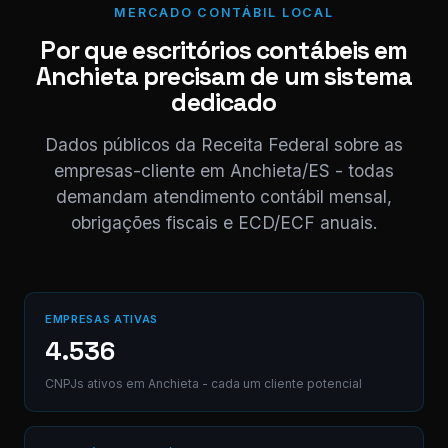
MERCADO CONTÁBIL LOCAL
⚠ Nota interna
NF competência 05/
Por que escritórios contábeis em
enviada. Registrado 
Anchieta precisam de um sistema
AB12-CD.
dedicado
Digite uma mensagem
Dados públicos da Receita Federal sobre as
(Ctrl+Enter para envia
empresas-cliente em Anchieta/ES - todas
demandam atendimento contábil mensal,
obrigações fiscais e ECD/ECF anuais.
EMPRESAS ATIVAS
4.536
CNPJs ativos em Anchieta - cada um cliente potencial