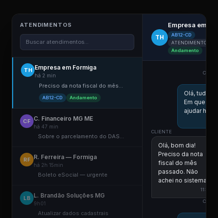
Empresa em Fo
ATENDIMENTOS
AB12-CD
TH
Buscar atendimentos...
ATENDIMENTO ELE
Andamento
Empresa em Formiga
TH
COLAB
há 2 min
Preciso da nota fiscal do mês...
Olá, tudo 
AB12-CD
Andamento
Em que po
ajudar hoje
C. Financeiro MG ME
CF
há 47 min
CLIENTE
Sobre o parcelamento do DAS...
Olá, bom dia!
Preciso da nota
R. Ferreira — Formiga
RF
fiscal do mês
há 2h 15min
passado. Não
Boleto eSocial — urgente
achei no sistema.
11:00
L. Brandão Soluções MG
LB
COLAB
9h01
Atualizar dados cadastrais