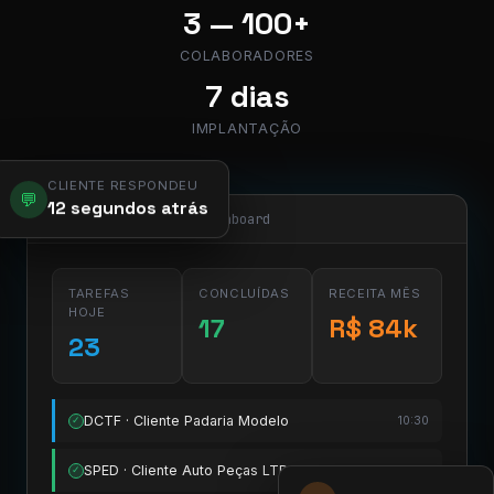
3 — 100+
COLABORADORES
7 dias
IMPLANTAÇÃO
CLIENTE RESPONDEU
💬
12 segundos atrás
app.pier.mobi/dashboard
TAREFAS
CONCLUÍDAS
RECEITA MÊS
HOJE
17
R$ 84k
23
DCTF · Cliente Padaria Modelo
10:30
✓
SPED · Cliente Auto Peças LTDA
11:15
✓