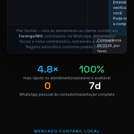
Entendi! Vo
verificar aq
você.
Pode me in
a competên
Pier Gestão — tela de atendimento ao cliente contábil em
Formiga/MG
: solicitações via WhatsApp, documentos
Competência
fiscais e notas centralizados, rastreáveis e auditáveis.
05/2026, por
Registro automático conforme padrão CRCMG.
favor.
11:01
COLABORADOR DO 
4.8×
100%
Localizei! Se
link para dow
mais rápido no atendimento
rastreável e auditável
0
7d
da nota.
NF_Formiga
WhatsApp pessoal do contador
implantação completa
PDF · 248 KB
PDF
Perfeito,
obrigado! 😊
11:04
MERCADO CONTÁBIL LOCAL