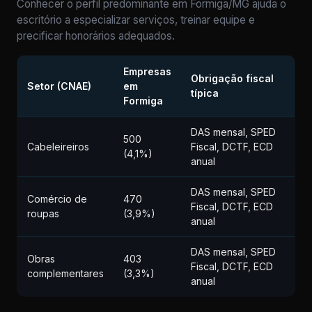
Conhecer o perfil predominante em Formiga/MG ajuda o
escritório a especializar serviços, treinar equipe e
precificar honorários adequados.
Empresas
Obrigação fiscal
Setor (CNAE)
em
típica
Formiga
DAS mensal, SPED
500
Cabeleireiros
Fiscal, DCTF, ECD
(4,1%)
anual
DAS mensal, SPED
Comércio de
470
Fiscal, DCTF, ECD
roupas
(3,9%)
anual
DAS mensal, SPED
Obras
403
Fiscal, DCTF, ECD
complementares
(3,3%)
anual