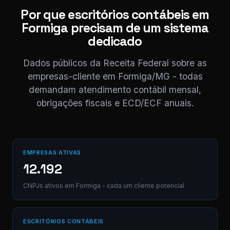
⚠ Nota interna
Por que escritórios contábeis em
NF competência 05/
Formiga precisam de um sistema
enviada. Registrado 
AB12-CD.
dedicado
Dados públicos da Receita Federal sobre as
Digite uma mensagem
empresas-cliente em Formiga/MG - todas
(Ctrl+Enter para envia
demandam atendimento contábil mensal,
obrigações fiscais e ECD/ECF anuais.
EMPRESAS ATIVAS
12.192
CNPJs ativos em Formiga - cada um cliente potencial
ESCRITÓRIOS CONTÁBEIS