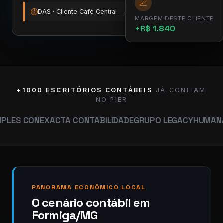
📈
DAS · Cliente Café Central — vence amanhã
12:00
!
MARGEM DESTE CLIENTE
+R$ 1.840
+1000 ESCRITÓRIOS CONTÁBEIS
JÁ CONFIAM
NO PIER
N
EXACTA CONTABILIDADE
GRUPO LEGACY
HUMANA CONTAB
PANORAMA ECONÔMICO LOCAL
O cenário contábil em
Formiga/MG