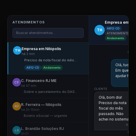
Empresa em Nil
ATENDIMENTOS
AB12-CD
TH
Buscar atendimentos...
ATENDIMENTO ELE
Andamento
Empresa em Nilópolis
TH
COLA
há 2 min
Preciso da nota fiscal do mês...
Olá, tudo 
AB12-CD
Andamento
Em que po
ajudar hoje
C. Financeiro RJ ME
CF
há 47 min
CLIENTE
Sobre o parcelamento do DAS...
Olá, bom dia!
Preciso da nota
R. Ferreira — Nilópolis
RF
fiscal do mês
há 2h 15min
passado. Não
Boleto eSocial — urgente
achei no sistema.
11:00
L. Brandão Soluções RJ
LB
COLA
9h01