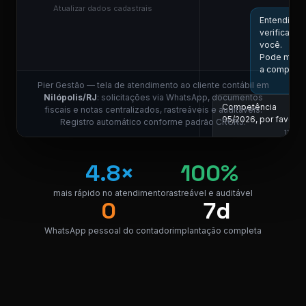
Atualizar dados cadastrais
Entendi! Vo
verificar aq
você.
Pode me in
a competên
Pier Gestão — tela de atendimento ao cliente contábil em
Nilópolis/RJ
: solicitações via WhatsApp, documentos
Competência
fiscais e notas centralizados, rastreáveis e auditáveis.
05/2026, por favor.
Registro automático conforme padrão CRCRJ.
11:01
COLABORADOR DO
4.8×
100%
Localizei! Se
link para do
da nota.
mais rápido no atendimento
rastreável e auditável
0
7d
NF_Nilópol
PDF · 248 KB
PDF
WhatsApp pessoal do contador
implantação completa
Perfeito, obrigado!
😊
11:04