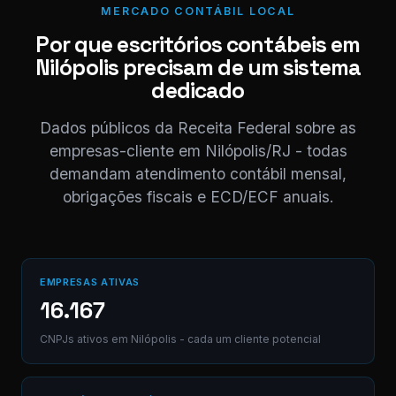
MERCADO CONTÁBIL LOCAL
⚠ Nota interna
NF competência 05/
Por que escritórios contábeis em
enviada. Registrado 
Nilópolis precisam de um sistema
AB12-CD.
dedicado
Digite uma mensagem
Dados públicos da Receita Federal sobre as
(Ctrl+Enter para envia
empresas-cliente em Nilópolis/RJ - todas
demandam atendimento contábil mensal,
obrigações fiscais e ECD/ECF anuais.
EMPRESAS ATIVAS
16.167
CNPJs ativos em Nilópolis - cada um cliente potencial