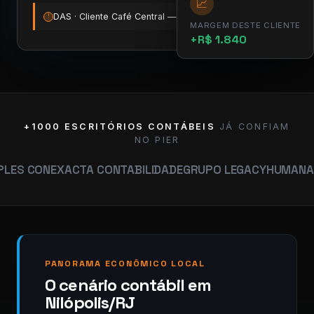
📈
DAS · Cliente Café Central — vence amanhã
12:00
!
MARGEM DESTE CLIENTE
+R$ 1.840
+1000 ESCRITÓRIOS CONTÁBEIS
JÁ CONFIAM
NO PIER
EXACTA CONTABILIDADE
GRUPO LEGACY
HUMANA CONTABI
PANORAMA ECONÔMICO LOCAL
O cenário contábil em
Nilópolis/RJ