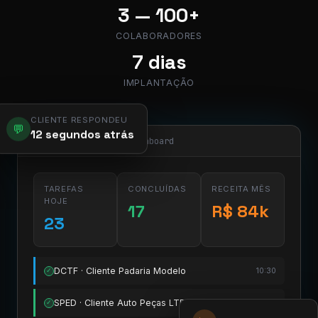
3 — 100+
COLABORADORES
7 dias
IMPLANTAÇÃO
CLIENTE RESPONDEU
💬
12 segundos atrás
app.pier.mobi/dashboard
TAREFAS
CONCLUÍDAS
RECEITA MÊS
HOJE
17
R$ 84k
23
DCTF · Cliente Padaria Modelo
10:30
✓
SPED · Cliente Auto Peças LTDA
11:15
✓