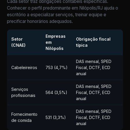
Cada setor traz obrigações contábeis específicas.
Conhecer o perfil predominante em Nilópolis/RJ ajuda o
escritório a especializar serviços, treinar equipe e
precificar honorários adequados.
Empresas
Setor
Obrigação fiscal
em
(CNAE)
típica
Nilópolis
DAS mensal, SPED
Cabeleireiros
753 (4,7%)
Fiscal, DCTF, ECD
anual
DAS mensal, SPED
Serviços
564 (3,5%)
Fiscal, DCTF, ECD
profissionais
anual
DAS mensal, SPED
Fornecimento
531 (3,3%)
Fiscal, DCTF, ECD
de comida
anual