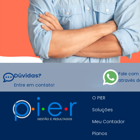
Fale com
Dúvidas?
através 
EMPRESA
Entre em contato!
O PIER
Soluções
Meu Contador
Planos