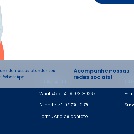
Acompanhe nossas
 um de nossos atendentes
redes sociais!
do WhatsApp
CONTATO
CLI
WhatsApp: 41. 9.9730-0367
Entr
Suporte: 41. 9.9730-0370
Sup
Formulário de contato