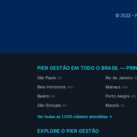
© 2022 - 
PIER GESTÃO EM TODO O BRASIL — PRI
São Paulo
Rio de Janeiro
/SP
/
Belo Horizonte
Manaus
/MG
/AM
Belém
Porto Alegre
/PA
/RS
São Gonçalo
Maceió
/RJ
/AL
Ver todas as 1.050 cidades atendidas →
EXPLORE O PIER GESTÃO