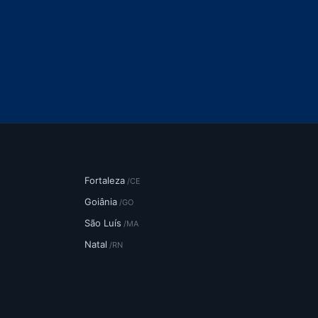
Fortaleza
/CE
Goiânia
/GO
São Luís
/MA
Natal
/RN