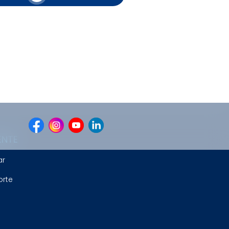
ENTE
ar
orte