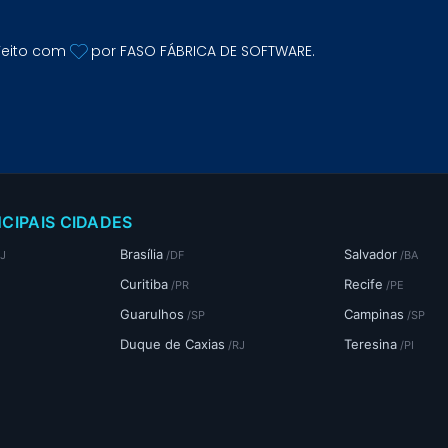
Feito com
por FASO FÁBRICA DE SOFTWARE.
NCIPAIS CIDADES
Brasília
Salvador
RJ
/DF
/BA
Curitiba
Recife
/PR
/PE
Guarulhos
Campinas
/SP
/SP
Duque de Caxias
Teresina
/RJ
/PI