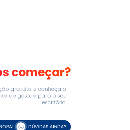
s começar?
ção gratuita e conheça a
nta de gestão para o seu
escritório.
GORA!
DÚVIDAS AINDA?