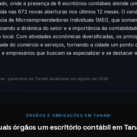
brado, onde a presença de 8 escritórios contábeis atende 
etida nas 672 novas aberturas nos últimos 12 meses. O cen
cia de Microempreendedores Individuais (MEI), que soma
nciando a dinâmica do setor e a importância da contabilida
local. Com atividades econômicas diversificadas, os prin
lidade do comércio e serviços, tornando a cidade um ponto
 e empresários que buscam se especializar e se destaca
ral · panorama de Tanabi atualizado em agosto de 2026
ÓRGÃOS E OBRIGAÇÕES EM TANABI
ais órgãos um escritório contábil em Tana