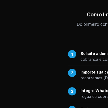
Como im
Do primeiro con
Solicite a de
1
cobrança e com
Importe sua ca
2
recorrentes (
Integre Whats
3
régua de cobr