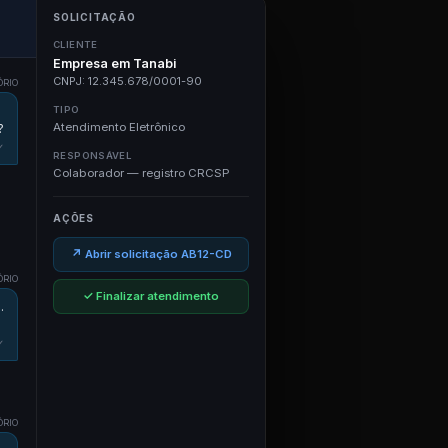
SOLICITAÇÃO
CLIENTE
Empresa em Tanabi
CNPJ: 12.345.678/0001-90
ÓRIO
TIPO
Atendimento Eletrônico
?
✓
RESPONSÁVEL
Colaborador — registro CRCSP
AÇÕES
↗ Abrir solicitação AB12-CD
ÓRIO
✓ Finalizar atendimento
.
✓
ÓRIO