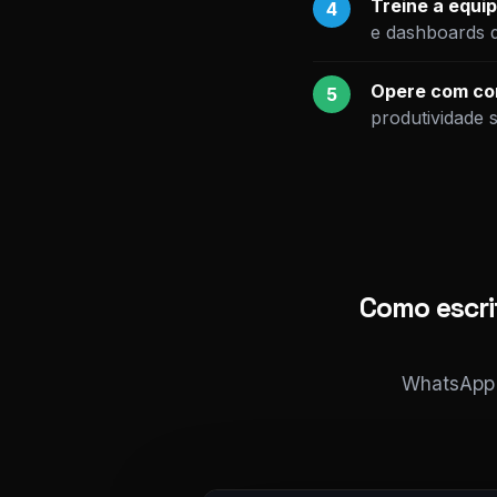
Treine a equip
4
e dashboards 
Opere com con
5
produtividade 
Como escri
WhatsApp i