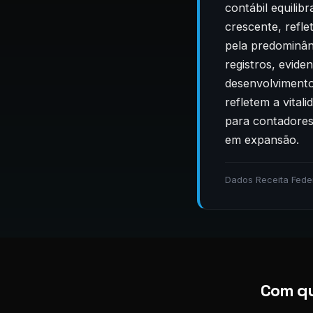
contábil equili
crescente, refl
pela predominân
registros, evide
desenvolvimento 
refletem a vita
para contadores
em expansão.
Dados Receita Fede
Com qu