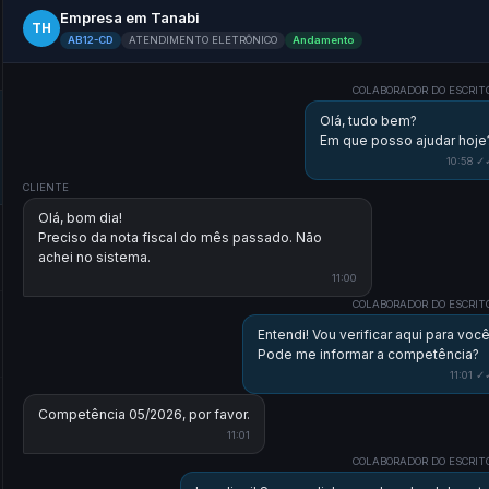
Empresa em Tanabi
TH
AB12-CD
ATENDIMENTO ELETRÔNICO
Andamento
COLABORADOR DO ESCRIT
Olá, tudo bem?
Em que posso ajudar hoje
10:58 ✓
CLIENTE
Olá, bom dia!
Preciso da nota fiscal do mês passado. Não
achei no sistema.
11:00
COLABORADOR DO ESCRIT
Entendi! Vou verificar aqui para você
Pode me informar a competência?
11:01 ✓
Competência 05/2026, por favor.
11:01
COLABORADOR DO ESCRIT