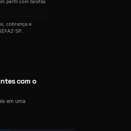
m perfil com tarefas
os, cobrança e
 SEFAZ-SP.
entes com o
cais em uma