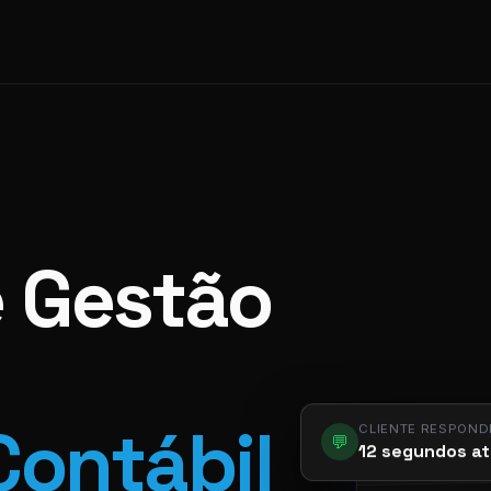
e Gestão
CLIENTE RESPOND
Contábil
💬
12 segundos at
app.pier.m