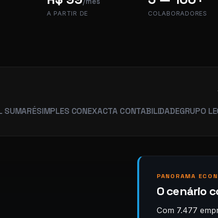
/mês
A PARTIR DE
COLABORADORES
É
SIMPLES CON
EXACTA CONTABILIDADE
GRUPO LEGACY
HU
PANORAMA ECON
O cenário c
Com 7.477 empre