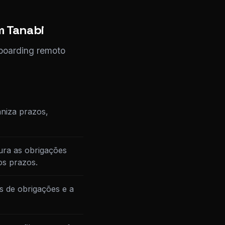
m Tanabi
nboarding remoto
niza prazos,
ura as obrigações
os prazos.
s de obrigações e a