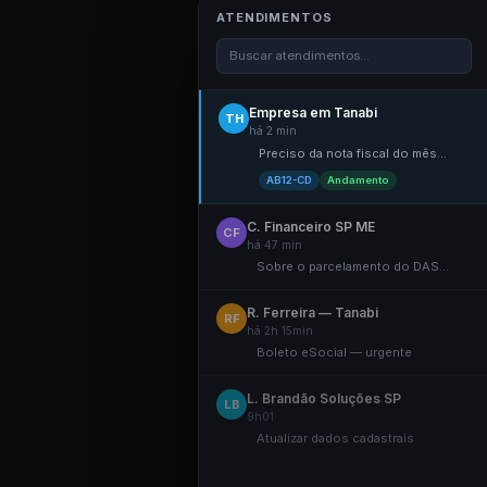
ATENDIMENTOS
Buscar atendimentos...
Empresa em Tanabi
TH
há 2 min
Preciso da nota fiscal do mês...
AB12-CD
Andamento
C. Financeiro SP ME
CF
há 47 min
Sobre o parcelamento do DAS...
R. Ferreira — Tanabi
RF
há 2h 15min
Boleto eSocial — urgente
L. Brandão Soluções SP
LB
9h01
Atualizar dados cadastrais