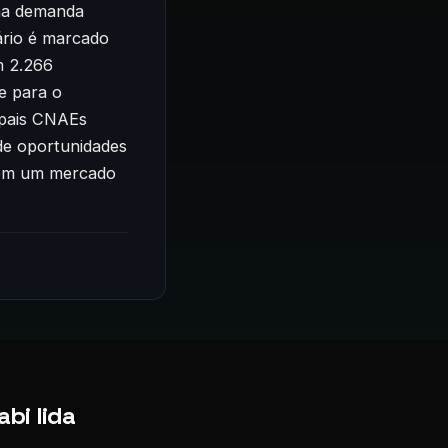
uma demanda
ário é marcado
m 2.266
de para o
cipais CNAEs
 de oportunidades
r em um mercado
bi lida