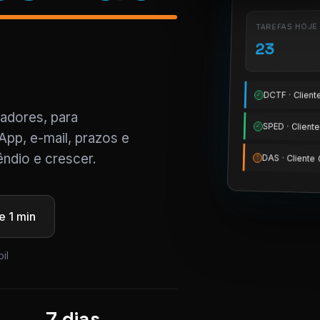
TAREFAS HOJE
23
DCTF · Clien
✓
tadores, para
SPED · Clien
✓
App, e-mail, prazos e
ndio e crescer.
DAS · Client
!
 1 min
il
7 dias