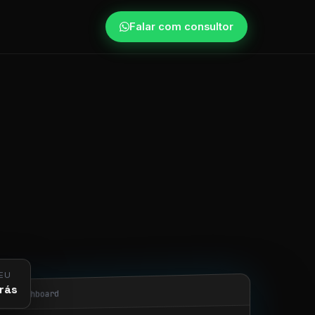
Falar com consultor
EU
rás
obi/dashboard