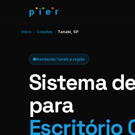
p
i
e
r
Início
›
Cidades
›
Tanabi, SP
Atendendo Tanabi e região
Sistema d
para
Escritório 