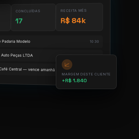
RECEITA MÊS
CONCLUÍDAS
R$ 84k
17
te Padaria Modelo
10:30
te Auto Peças LTDA
11:15
📈
e Café Central — vence amanhã
12:00
MARGEM DESTE CLIENTE
+R$ 1.840