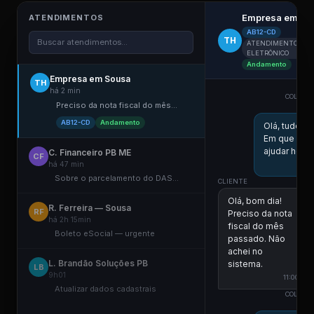
Empresa em So
ATENDIMENTOS
AB12-CD
TH
Buscar atendimentos...
ATENDIMENTO
ELETRÔNICO
Andamento
Empresa em Sousa
TH
há 2 min
COLABO
Preciso da nota fiscal do mês...
ES
AB12-CD
Andamento
Olá, tudo b
Em que pos
ajudar hoje?
C. Financeiro PB ME
CF
há 47 min
10
Sobre o parcelamento do DAS...
CLIENTE
Olá, bom dia!
R. Ferreira — Sousa
RF
Preciso da nota
há 2h 15min
fiscal do mês
Boleto eSocial — urgente
passado. Não
achei no
L. Brandão Soluções PB
sistema.
LB
9h01
11:00
Atualizar dados cadastrais
COLABO
ES