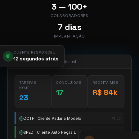
3 — 100+
COLABORADORES
7 dias
IMPLANTAÇÃO
CLIENTE RESPONDEU
💬
12 segundos atrás
app.pier.mobi/dashboard
TAREFAS
CONCLUÍDAS
RECEITA MÊS
HOJE
17
R$ 84k
23
DCTF · Cliente Padaria Modelo
10:30
✓
SPED · Cliente Auto Peças LTDA
11:15
✓