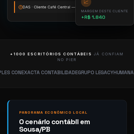
📈
DAS · Cliente Café Central — vence amanhã
12:00
!
MARGEM DESTE CLIENTE
+R$ 1.840
+1000 ESCRITÓRIOS CONTÁBEIS
JÁ CONFIAM
NO PIER
EXACTA CONTABILIDADE
GRUPO LEGACY
HUMANA CONTABI
PANORAMA ECONÔMICO LOCAL
O cenário contábil em
Sousa/PB