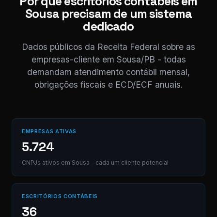
Por que escritórios contábeis em
obrigado! 😊
Sousa precisam de um sistema
11:04
dedicado
⚠ Nota interna
NF competência 05/
enviada. Registrado 
Dados públicos da Receita Federal sobre as
AB12-CD.
empresas-cliente em Sousa/PB - todas
demandam atendimento contábil mensal,
obrigações fiscais e ECD/ECF anuais.
Digite uma mensagem
(Ctrl+Enter para envia
EMPRESAS ATIVAS
5.724
CNPJs ativos em Sousa - cada um cliente potencial
ESCRITÓRIOS CONTÁBEIS
36