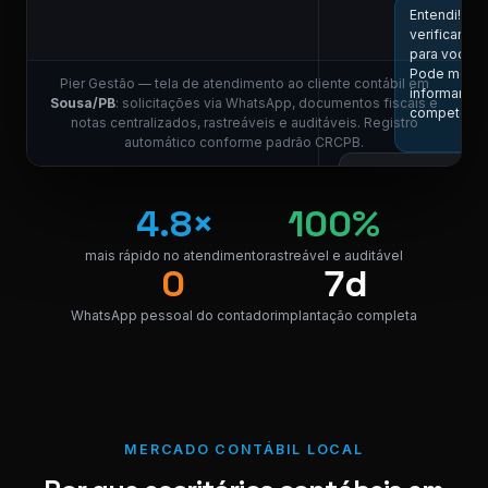
Entendi! Vou
verificar aqu
para você.
Pode me
Pier Gestão — tela de atendimento ao cliente contábil em
informar a
Sousa/PB
: solicitações via WhatsApp, documentos fiscais e
competênci
notas centralizados, rastreáveis e auditáveis. Registro
11
automático conforme padrão CRCPB.
Competência
05/2026, por
4.8×
100%
favor.
11:01
mais rápido no atendimento
rastreável e auditável
COLABO
0
7d
ES
Localizei! Se
WhatsApp pessoal do contador
implantação completa
link para dow
da nota.
NF_Sousa_0
PDF · 248 KB
PDF
11
MERCADO CONTÁBIL LOCAL
Perfeito,