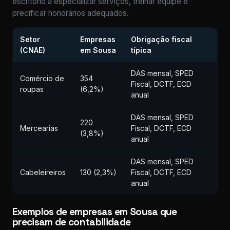
escritório a especializar serviços, treinar equipe e
precificar honorários adequados.
Setor
Empresas
Obrigação fiscal
(CNAE)
em Sousa
típica
DAS mensal, SPED
Comércio de
354
Fiscal, DCTF, ECD
roupas
(6,2%)
anual
DAS mensal, SPED
220
Mercearias
Fiscal, DCTF, ECD
(3,8%)
anual
DAS mensal, SPED
Cabeleireiros
130 (2,3%)
Fiscal, DCTF, ECD
anual
Exemplos de empresas em Sousa que
precisam de contabilidade