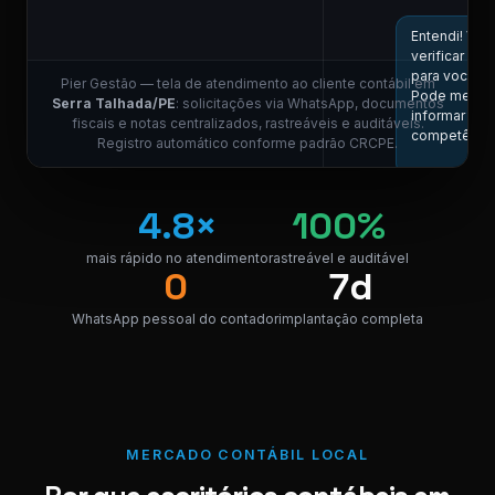
ESCR
Entendi! Vou
verificar aqu
para você.
Pier Gestão — tela de atendimento ao cliente contábil em
Pode me
Serra Talhada/PE
: solicitações via WhatsApp, documentos
informar a
fiscais e notas centralizados, rastreáveis e auditáveis.
competênci
Registro automático conforme padrão CRCPE.
11:0
Competência
4.8×
100%
05/2026, por
favor.
mais rápido no atendimento
rastreável e auditável
11:01
0
7d
COLABORA
ESCR
WhatsApp pessoal do contador
implantação completa
Localizei! Seg
o link para
download da
nota.
NF_Serra
Talhada_052
MERCADO CONTÁBIL LOCAL
PDF
PDF · 248 KB