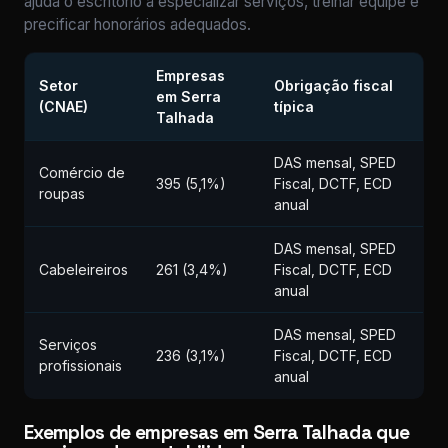
ajuda o escritório a especializar serviços, treinar equipe e
precificar honorários adequados.
Empresas
Setor
Obrigação fiscal
em Serra
(CNAE)
típica
Talhada
DAS mensal, SPED
Comércio de
395 (5,1%)
Fiscal, DCTF, ECD
roupas
anual
DAS mensal, SPED
Cabeleireiros
261 (3,4%)
Fiscal, DCTF, ECD
anual
DAS mensal, SPED
Serviços
236 (3,1%)
Fiscal, DCTF, ECD
profissionais
anual
Exemplos de empresas em Serra Talhada que