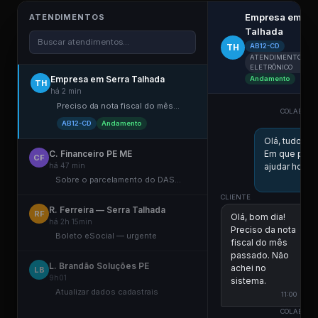
Empresa em Se
ATENDIMENTOS
Talhada
Buscar atendimentos...
TH
AB12-CD
ATENDIMENTO
ELETRÔNICO
Empresa em Serra Talhada
Andamento
TH
há 2 min
Preciso da nota fiscal do mês...
COLABORA
ESCR
AB12-CD
Andamento
Olá, tudo b
C. Financeiro PE ME
Em que pos
CF
há 47 min
ajudar hoje?
Sobre o parcelamento do DAS...
10:5
CLIENTE
R. Ferreira — Serra Talhada
RF
Olá, bom dia!
há 2h 15min
Preciso da nota
Boleto eSocial — urgente
fiscal do mês
passado. Não
L. Brandão Soluções PE
achei no
LB
9h01
sistema.
Atualizar dados cadastrais
11:00
COLABORA