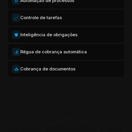
Automação de processos
⚙️
Controle de tarefas
✅
Inteligência de obrigações
🛡️
Régua de cobrança automática
💰
Cobrança de documentos
📥