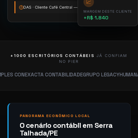
📈
DAS · Cliente Café Central — vence amanhã
12:00
!
MARGEM DESTE CLIENTE
+R$ 1.840
+1000 ESCRITÓRIOS CONTÁBEIS
JÁ CONFIAM
NO PIER
N
EXACTA CONTABILIDADE
GRUPO LEGACY
HUMANA CONTABI
PANORAMA ECONÔMICO LOCAL
O cenário contábil em Serra
Talhada/PE