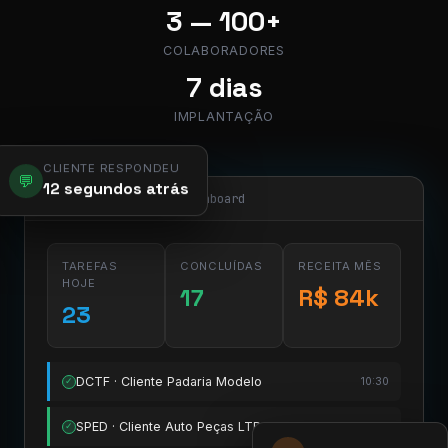
3 — 100+
COLABORADORES
7 dias
IMPLANTAÇÃO
CLIENTE RESPONDEU
💬
12 segundos atrás
app.pier.mobi/dashboard
TAREFAS
CONCLUÍDAS
RECEITA MÊS
HOJE
17
R$ 84k
23
DCTF · Cliente Padaria Modelo
10:30
✓
SPED · Cliente Auto Peças LTDA
11:15
✓