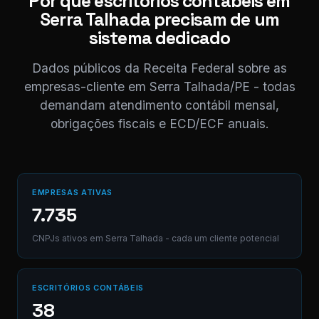
Por que escritórios contábeis em
11:0
Serra Talhada precisam de um
Perfeito,
sistema dedicado
obrigado! 😊
11:04
Dados públicos da Receita Federal sobre as
⚠ Nota interna
empresas-cliente em Serra Talhada/PE - todas
NF competência
demandam atendimento contábil mensal,
05/2026 enviada.
Registrado em AB12-
obrigações fiscais e ECD/ECF anuais.
Digite uma mensagem
(Ctrl+Enter para envia
EMPRESAS ATIVAS
7.735
CNPJs ativos em Serra Talhada - cada um cliente potencial
ESCRITÓRIOS CONTÁBEIS
38