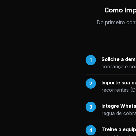
Como impl
Do primeiro con
Solicite a de
1
cobrança e com
Importe sua ca
2
recorrentes (
Integre Whats
3
régua de cobr
Treine a equip
4