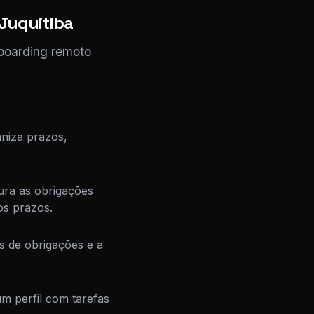
 Juquitiba
nboarding remoto
niza prazos,
ura as obrigações
os prazos.
s de obrigações e a
m perfil com tarefas