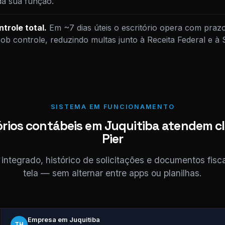
da sua função.
trole total.
Em ~7 dias úteis o escritório opera com praz
sob controle, reduzindo multas junto à Receita Federal e à
SISTEMA EM FUNCIONAMENTO
órios contábeis em Juquitiba atendem cl
Pier
ntegrado, histórico de solicitações e documentos fis
tela — sem alternar entre apps ou planilhas.
Empresa em Juquitiba
TH