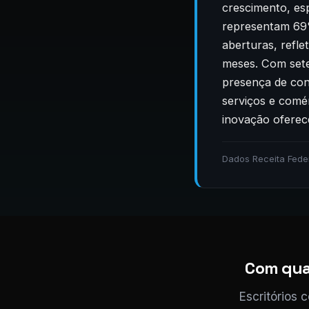
crescimento, es
representam 69%
aberturas, refl
meses. Com sete
presença de con
serviços e comér
inovação oferec
Dados Receita Feder
Com quai
Escritórios 