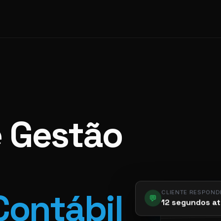
e Gestão
Contábil
CLIENTE RESPOND
💬
12 segundos at
app.pier.m