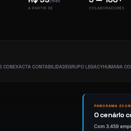
/mês
A PARTIR DE
COLABORADORES
ACTA CONTABILIDADE
GRUPO LEGACY
HUMANA CONTABILI
PANORAMA ECON
O cenário c
Com 3.459 empre