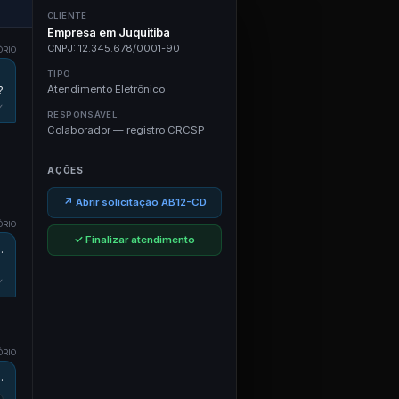
CLIENTE
Empresa em Juquitiba
CNPJ: 12.345.678/0001-90
ÓRIO
TIPO
Atendimento Eletrônico
?
✓
RESPONSÁVEL
Colaborador — registro CRCSP
AÇÕES
↗ Abrir solicitação AB12-CD
ÓRIO
✓ Finalizar atendimento
.
✓
ÓRIO
.