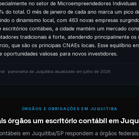
pecialmente no setor de Microempreendedores Individuais 
 do total. O mês de janeiro de cada ano marca um pico d
etindo o dinamismo local, com 463 novas empresas surgindo
 escritórios contábeis, a cidade mantém um mercado cons
tadores tradicionais é forte, atendendo principalmente os
cio, que são os principais CNAEs locais. Esse equilíbrio en
e oportunidades valiosas para novos investidores.
al · panorama de Juquitiba atualizado em julho de 2026
ÓRGÃOS E OBRIGAÇÕES EM JUQUITIBA
s órgãos um escritório contábil em Juqui
contábeis em Juquitiba/SP respondem a órgãos federais