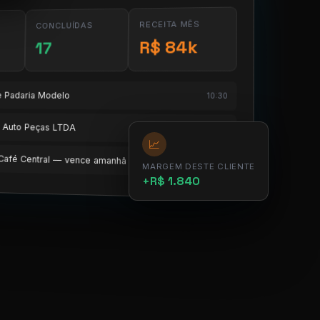
RECEITA MÊS
CONCLUÍDAS
R$ 84k
17
te Padaria Modelo
10:30
te Auto Peças LTDA
11:15
📈
e Café Central — vence amanhã
12:00
MARGEM DESTE CLIENTE
+R$ 1.840