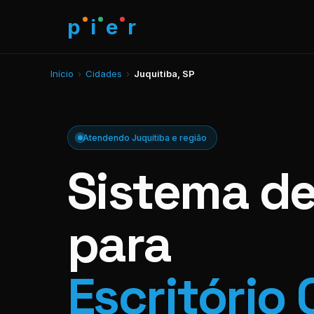
p
i
e
r
Início
›
Cidades
›
Juquitiba, SP
Atendendo Juquitiba e região
Sistema d
para
Escritório 