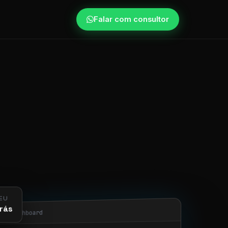
Falar com consultor
EU
rás
obi/dashboard