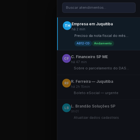
Buscar atendimentos...
Empresa em Juquitiba
TH
há 2 min
Preciso da nota fiscal do mês...
AB12-CD
Andamento
C. Financeiro SP ME
CF
há 47 min
Sobre o parcelamento do DAS...
R. Ferreira — Juquitiba
RF
há 2h 15min
Boleto eSocial — urgente
L. Brandão Soluções SP
LB
9h01
Atualizar dados cadastrais