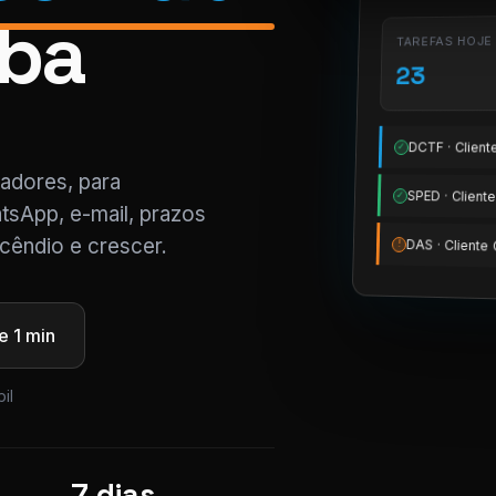
iba
TAREFAS HOJE
23
DCTF · Clien
✓
tadores, para
SPED · Clien
✓
tsApp, e-mail, prazos
cêndio e crescer.
DAS · Client
!
 1 min
il
7 dias