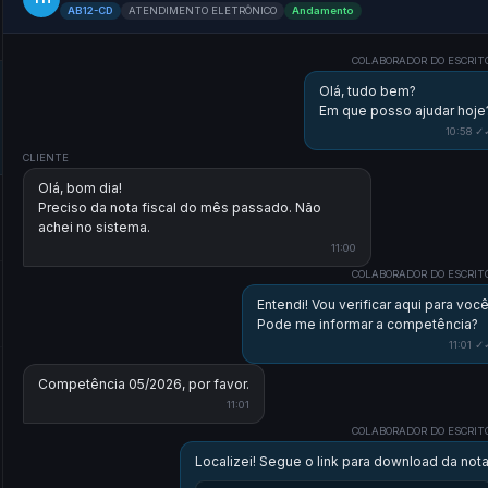
AB12-CD
ATENDIMENTO ELETRÔNICO
Andamento
COLABORADOR DO ESCRIT
Olá, tudo bem?
Em que posso ajudar hoje
10:58 ✓
CLIENTE
Olá, bom dia!
Preciso da nota fiscal do mês passado. Não
achei no sistema.
11:00
COLABORADOR DO ESCRIT
Entendi! Vou verificar aqui para você
Pode me informar a competência?
11:01 ✓
Competência 05/2026, por favor.
11:01
COLABORADOR DO ESCRIT
Localizei! Segue o link para download da nota