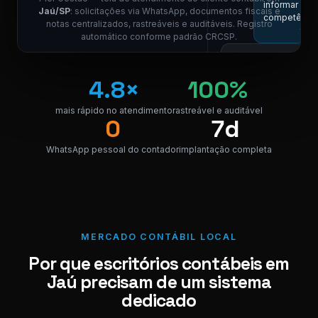
informar a
Jaú/SP
: solicitações via WhatsApp, documentos fiscais e
competênci
notas centralizados, rastreáveis e auditáveis. Registro
11:01
automático conforme padrão CRCSP.
Competência
05/2026, por
4.8×
100%
favor.
11:01
mais rápido no atendimento
rastreável e auditável
COLABORAD
0
7d
ESCR
Localizei! Seg
WhatsApp pessoal do contador
implantação completa
o link para
download da
nota.
NF_Jaú_0520
PDF · 248 KB
PDF
MERCADO CONTÁBIL LOCAL
11:03
Por que escritórios contábeis em
Perfeito,
Jaú precisam de um sistema
obrigado! 😊
11:04
dedicado
⚠ Nota interna