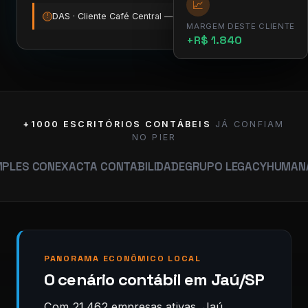
📈
DAS · Cliente Café Central — vence amanhã
12:00
!
MARGEM DESTE CLIENTE
+R$ 1.840
+1000 ESCRITÓRIOS CONTÁBEIS
JÁ CONFIAM
NO PIER
N
EXACTA CONTABILIDADE
GRUPO LEGACY
HUMANA CONTAB
PANORAMA ECONÔMICO LOCAL
O cenário contábil em Jaú/SP
Com 21.462 empresas ativas, Jaú