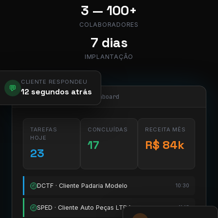
3 — 100+
COLABORADORES
7 dias
IMPLANTAÇÃO
CLIENTE RESPONDEU
💬
12 segundos atrás
app.pier.mobi/dashboard
TAREFAS
CONCLUÍDAS
RECEITA MÊS
HOJE
17
R$ 84k
23
DCTF · Cliente Padaria Modelo
10:30
✓
SPED · Cliente Auto Peças LTDA
11:15
✓