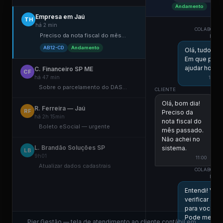
Andamento
Empresa em Jaú
TH
há 2 min
COLABORAD
Preciso da nota fiscal do mês...
ESCR
AB12-CD
Andamento
Olá, tudo be
Em que pos
ajudar hoje?
C. Financeiro SP ME
CF
há 47 min
10:58
Sobre o parcelamento do DAS...
CLIENTE
Olá, bom dia!
R. Ferreira — Jaú
RF
Preciso da
há 2h 15min
nota fiscal do
Boleto eSocial — urgente
mês passado.
Não achei no
L. Brandão Soluções SP
sistema.
LB
9h01
11:00
Atualizar dados cadastrais
COLABORAD
ESCR
Entendi! Vou
verificar aqui
para você.
Pode me
Pier Gestão — tela de atendimento ao cliente contábil em