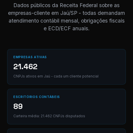
NF competência
Dados públicos da Receita Federal sobre as
05/2026 enviada.
empresas-cliente em Jaú/SP - todas demandam
Registrado em AB12-
CD.
atendimento contábil mensal, obrigações fiscais
e ECD/ECF anuais.
Digite uma mensagem
(Ctrl+Enter para envia
EMPRESAS ATIVAS
21.462
CNPJs ativos em Jaú - cada um cliente potencial
ESCRITÓRIOS CONTÁBEIS
89
Carteira média: 21.462 CNPJs disputados