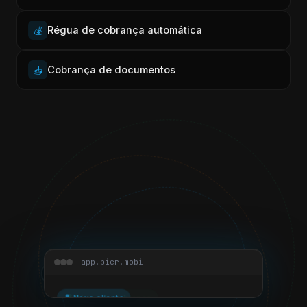
Régua de cobrança automática
💰
Cobrança de documentos
📥
app.pier.mobi
Cadastro simples
👤
👤 Novo cliente