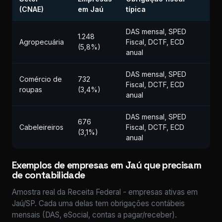
(CNAE)
em Jaú
típica
DAS mensal, SPED
1.248
Agropecuária
Fiscal, DCTF, ECD
(5,8%)
anual
DAS mensal, SPED
Comércio de
732
Fiscal, DCTF, ECD
roupas
(3,4%)
anual
DAS mensal, SPED
676
Cabeleireiros
Fiscal, DCTF, ECD
(3,1%)
anual
Exemplos de empresas em Jaú que precisam
de contabilidade
Amostra real da Receita Federal - empresas ativas em
Jaú/SP. Cada uma delas tem obrigações contábeis
mensais (DAS, eSocial, contas a pagar/receber).