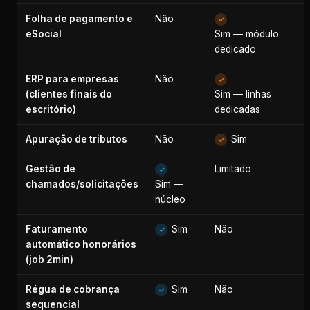
Folha de pagamento e
Não
✓
eSocial
Sim — módulo
dedicado
ERP para empresas
Não
✓
(clientes finais do
Sim — linhas
escritório)
dedicadas
Apuração de tributos
Não
Sim
✓
Gestão de
Limitado
✓
chamados/solicitações
Sim —
núcleo
Faturamento
Sim
Não
✓
automático honorários
(job 2min)
Régua de cobrança
Sim
Não
✓
sequencial