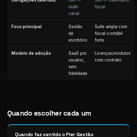
Obrigações (alertas)
Sim —
Sim — calendário
multi-
fiscal
canal
Foco principal
Gestão
Suíte ampla com
de
fiscal-contábil
escritório
forte
Modelo de adoção
SaaS por
Licenças/módulos
usuário,
com contrato
sem
fidelidade
Quando escolher cada um
Quando faz sentido o Pier Gestão